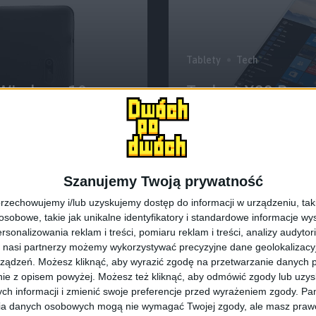
Tablety
Tech
 Windows 10,
Teclast X98 Pro 
X5 i systemem W
Szanujemy Twoją prywatność
rzechowujemy i/lub uzyskujemy dostęp do informacji w urządzeniu, takich
obowe, takie jak unikalne identyfikatory i standardowe informacje wy
rsonalizowania reklam i treści, pomiaru reklam i treści, analizy audytor
 nasi partnerzy możemy wykorzystywać precyzyjne dane geolokalizacyjn
ządzeń. Możesz kliknąć, aby wyrazić zgodę na przetwarzanie danych p
ie z opisem powyżej. Możesz też kliknąć, aby odmówić zgody lub uzy
ch informacji i zmienić swoje preferencje przed wyrażeniem zgody.
Pam
ia danych osobowych mogą nie wymagać Twojej zgody, ale masz prawo