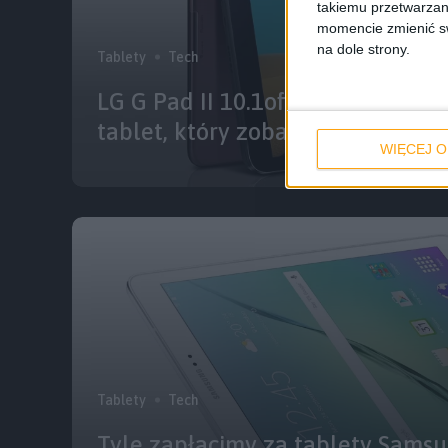
takiemu przetwarzan
momencie zmienić swo
na dole strony.
Tablety
Tech
LG G Pad II 10.1oficjalnie. LG p
tablet, który zobaczymy na IFA 
WIĘCEJ O
Tablety
Tech
Tyle zapłacimy za tablety Sams