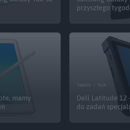
przyszłego tygod
Tablety
Tech
ote, mamy
Dell Latitude 12
en
do zadań specjal