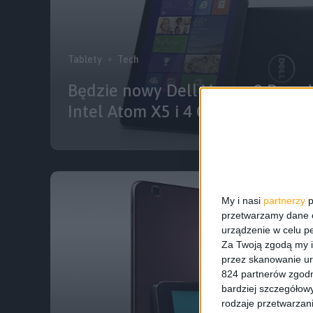
Tablety
Tech
Będzie nowy Dell Venue 8 Pro z
Intel Atom X5 i 4 GB RAM
My i nasi
partnerzy
p
przetwarzamy dane os
urządzenie w celu pe
Za Twoją zgodą my i
przez skanowanie ur
824 partnerów zgodn
bardziej szczegółowy
rodzaje przetwarzan