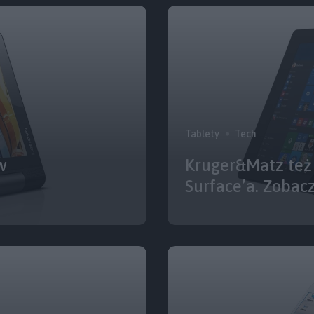
Tablety
Tech
w
Kruger&Matz też
Surface’a. Zobac