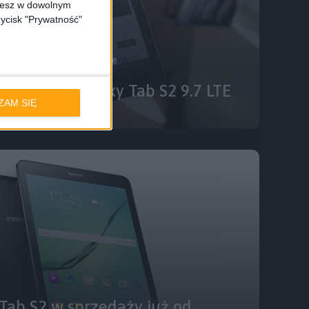
ożesz w dowolnym
zycisk "Prywatność"
u
Tablety
Wyróżnione
 Samsung Galaxy Tab S2 9.7 LTE
ZAM SIĘ
Tab S2 w sprzedaży już od