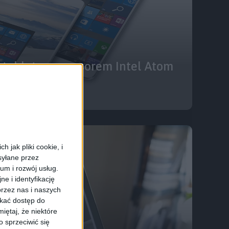
– tablet z procesorem Intel Atom
indows 10
 jak pliki cookie, i
syłane przez
ium i rozwój usług.
e i identyfikację
rzez nas i naszych
skać dostęp do
iętaj, że niektóre
 sprzeciwić się