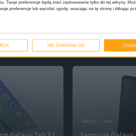
iu. Twoje preferencje będą mieć zastosowanie tylko do tej witryny. M
je preferencje lub wycofać zgodę, wracając na tę stronę i klikając pr
Recenzje
Recenzje sprzęt
rezentuje nowy
2015
Recenzja tabletu
PCJI
NIE ZGADZAM SIĘ
ZGAD
Tablety
Tech
ung Galaxy Tab S2
Samsung Galaxy 