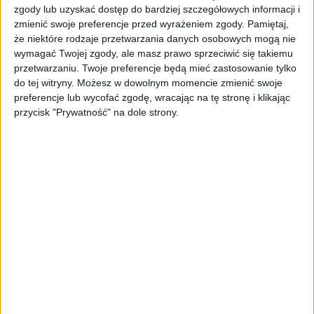
zgody lub uzyskać dostęp do bardziej szczegółowych informacji i
zmienić swoje preferencje przed wyrażeniem zgody.
Pamiętaj,
że niektóre rodzaje przetwarzania danych osobowych mogą nie
wymagać Twojej zgody, ale masz prawo sprzeciwić się takiemu
Samsung Galaxy S 4 LTE-A
[źródło: ruliweb]
przetwarzaniu. Twoje preferencje będą mieć zastosowanie tylko
do tej witryny. Możesz w dowolnym momencie zmienić swoje
preferencje lub wycofać zgodę, wracając na tę stronę i klikając
przycisk "Prywatność" na dole strony.
Samsung Galaxy S 4 LTE-A
[źródło: ruliweb]