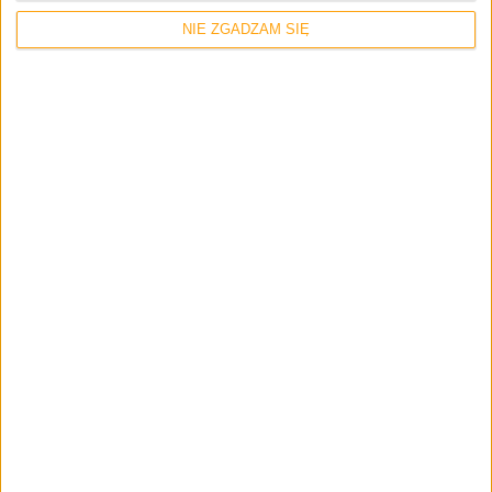
NIE ZGADZAM SIĘ
Brak komentarzy
Skomentuj wpis
Twój adres e-mail nie zostanie opublikowany.
Wymagane pola są
oznaczone
*
Imię i nazwisko *
Email
*