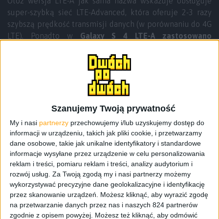
Otóż wersja LTE-A jak sama nazwa wskazuje obsługuje
super-szybką sieć LTE-Advanced, która oferuje 2-3 razy
szybszą prędkość transmisji danych (w porównaniu do 4G
LTE). Ponadto w
Galaxy S 4 LTE-A zastosowano
mocniejszy procesor, bo Qualcomm Snapdragon 800
prawdpodobnie o taktowaniu 2,3 GHz
, a nie jak
dotychczas układ Snapdragon 600 z zegarem 1,9 GHz.
Czyżby Galaxy S 4 o oznaczeniu GT-I9505 powoli się
starzał?
Szanujemy Twoją prywatność
My i nasi
partnerzy
przechowujemy i/lub uzyskujemy dostęp do
informacji w urządzeniu, takich jak pliki cookie, i przetwarzamy
dane osobowe, takie jak unikalne identyfikatory i standardowe
informacje wysyłane przez urządzenie w celu personalizowania
reklam i treści, pomiaru reklam i treści, analizy audytorium i
rozwój usług.
Za Twoją zgodą my i nasi partnerzy możemy
wykorzystywać precyzyjne dane geolokalizacyjne i identyfikację
przez skanowanie urządzeń. Możesz kliknąć, aby wyrazić zgodę
na przetwarzanie danych przez nas i naszych 824 partnerów
zgodnie z opisem powyżej. Możesz też kliknąć, aby odmówić