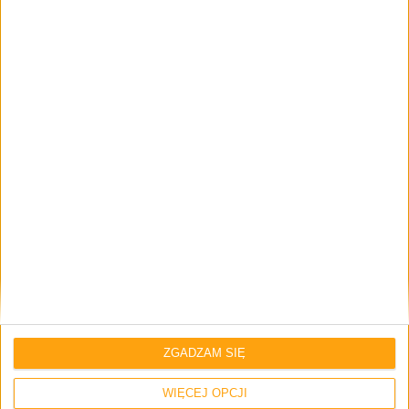
Samsung Galaxy S 4 LTE-A
[źródło: ruliweb]
A co Wy myślicie na temat Galaxy S 4 LTE-Advanced?
źródło:
SamMobile
Galaxy S4 LTE
Galaxy S4 LTE-A
Galaxy S4 Snapdragon 800
Galaxy S4 vs Galaxy S4 LTE-Advanced
Mocniejsza wersja Galaxy S4
Samsung Galaxy S 4
Samsung Galaxy S 4 LTE-Advanced
ZGADZAM SIĘ
WIĘCEJ OPCJI