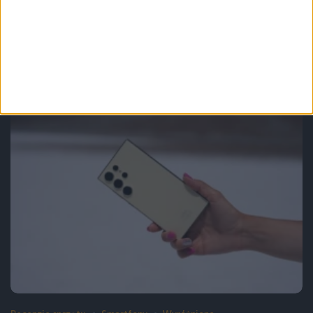
Smartfony
Ciężko jest znaleźć pięć istotnych
zmian. Widziałem Samsungi Galaxy
S25