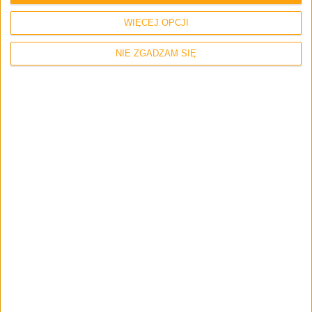
WIĘCEJ OPCJI
NIE ZGADZAM SIĘ
Smartfony
Samsung Galaxy S 4 w wersji LTE-
Advanced uchwycony na zdjęciach!