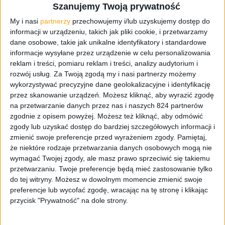
Szanujemy Twoją prywatność
My i nasi
partnerzy
przechowujemy i/lub uzyskujemy dostęp do
informacji w urządzeniu, takich jak pliki cookie, i przetwarzamy
dane osobowe, takie jak unikalne identyfikatory i standardowe
informacje wysyłane przez urządzenie w celu personalizowania
reklam i treści, pomiaru reklam i treści, analizy audytorium i
rozwój usług.
Za Twoją zgodą my i nasi partnerzy możemy
Smartfony
wykorzystywać precyzyjne dane geolokalizacyjne i identyfikację
przez skanowanie urządzeń. Możesz kliknąć, aby wyrazić zgodę
Najwydajniejszy Samsung Galaxy S 4 z
na przetwarzanie danych przez nas i naszych 824 partnerów
LTE-A trafił do Europy!
zgodnie z opisem powyżej. Możesz też kliknąć, aby odmówić
zgody lub uzyskać dostęp do bardziej szczegółowych informacji i
zmienić swoje preferencje przed wyrażeniem zgody.
Pamiętaj,
że niektóre rodzaje przetwarzania danych osobowych mogą nie
wymagać Twojej zgody, ale masz prawo sprzeciwić się takiemu
przetwarzaniu. Twoje preferencje będą mieć zastosowanie tylko
do tej witryny. Możesz w dowolnym momencie zmienić swoje
preferencje lub wycofać zgodę, wracając na tę stronę i klikając
przycisk "Prywatność" na dole strony.