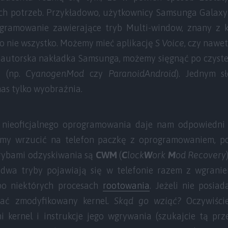
h potrzeb. Przykładowo, użytkownicy Samsunga Galaxy
gramowanie zawierające tryb Multi-window, znany z k
 to nie wszystko. Możemy mieć aplikację
S Voice
, czy nawe
ę autorska nakładka Samsunga, możemy sięgnąć po czyste
i (np.
CyanogenMod
czy
ParanoidAndroid
). Jednym 
nas tylko wyobraźnia.
 nieoficjalnego oprogramowania daje nam odpowiedn
my wrzucić na telefon paczkę z oprogramowaniem, p
rybami odzyskiwania są
CWM
(
C
lock
W
ork
M
od Recovery
e dwa tryby pojawiają się w telefonie razem z wgranie
po niektórych procesach
rootowania
. Jeżeli nie posia
rać zmodyfikowany kernel.
Skąd go wziąć?
Oczywiści
i kernel i instrukcje jego wgrywania (szukajcie tą p