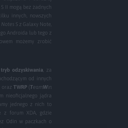
 S II mogą bez żadnych
ilku innych, nowszych
t
Notes S
z Galaxy Note,
go Androida lub tego z
słowem możemy zrobić
i
tryb odzyskiwania
, za
ochodzącym od innych
) oraz
TWRP
(
T
eam
W
in
m nieoficjalnego jądra
damy jednego z nich to
e z forum XDA, gdzie
rzez Odin w paczkach o