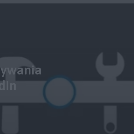
rywania
din