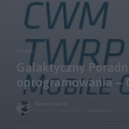
Poradniki
Galaktyczny Poradn
oprogramowania – 
Bartosz Hadrich
9 lipca 2013
6 minut czytania
10 komentarzy