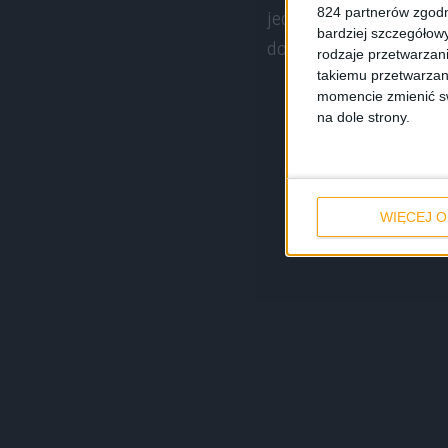
824 partnerów zgodn
jednak parę modyfikacj
bardziej szczegółowy
dostosowanie go częśc
rodzaje przetwarzan
takiemu przetwarzan
momencie zmienić swo
na dole strony.
WIĘCEJ O