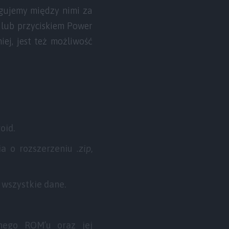
igujemy między nimi za
 lub przyciskiem Power
ej, jest też możliwość
oid.
ia o rozszerzeniu
.zip
,
 wszystkie dane.
nego ROM’u oraz jej