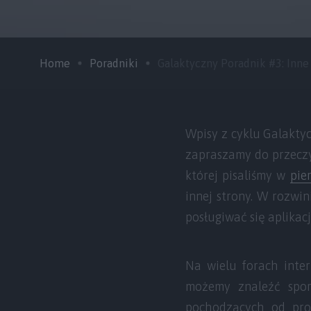
Home
Poradniki
Galaktyczny Poradnik #3: Inne .
Wpisy z cyklu Galakty
zapraszamy do przeczy
której pisaliśmy w
pie
innej strony. W rozwin
posługiwać się aplikac
Na wielu forach inte
możemy znaleźć spor
pochodzących od prod