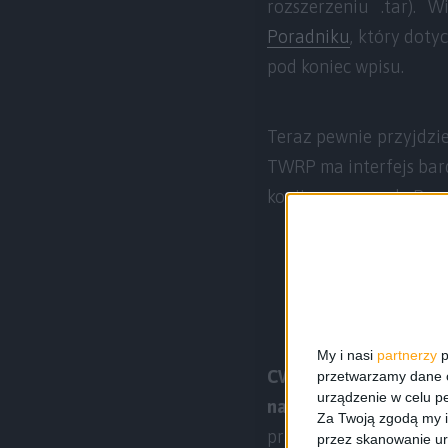
rozszerzeniu .tar).
Poradniku
, który doty
pod koniec wpisu.
Teraz pewnie przyjdzi
TWRP ma interfejs bar
kopii zapasowych. Poz
My i nasi
partnerzy
p
CWM
to tryb odzysk
przetwarzamy dane os
urządzenie w celu pe
najpopularniejszy zam
Za Twoją zgodą my i
praktycznie brakiem ja
przez skanowanie ur