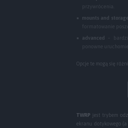
przywrócenia.
mounts and storag
formatowanie poszc
advanced
–
bardz
ponowne uruchomien
Opcje te mogą się różn
TWRP
jest trybem od
ekranu dotykowego (a 