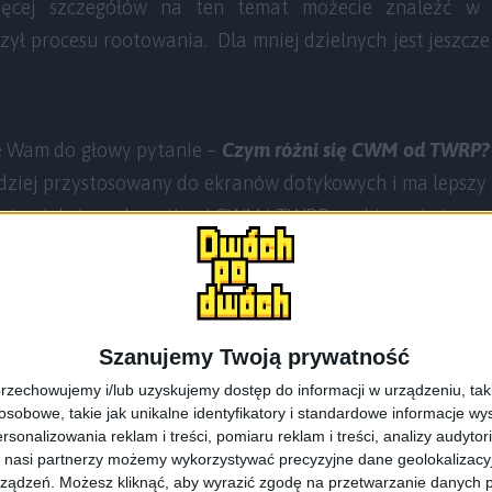
 Więcej szczegółów na ten temat możecie znaleźć 
czył procesu rootowania. Dla mniej dzielnych jest jeszcz
e Wam do głowy pytanie –
Czym różni się CWM od TWRP?
dziej przystosowany do ekranów dotykowych i ma lepsz
a tymi dwiema kwestiami CWM i TWRP praktycznie to sa
Szanujemy Twoją prywatność
rzechowujemy i/lub uzyskujemy dostęp do informacji w urządzeniu, takich
iwania stworzony przez
Koushik „Koush” Dutta
. Aktua
obowe, takie jak unikalne identyfikatory i standardowe informacje wy
rsonalizowania reklam i treści, pomiaru reklam i treści, analizy audytor
iennik oryginalnego trybu odzyskiwania
. Charakteryzuj
 nasi partnerzy możemy wykorzystywać precyzyjne dane geolokalizacyjn
kichkolwiek opcji dostosowujących interfejs do preferencj
ządzeń. Możesz kliknąć, aby wyrazić zgodę na przetwarzanie danych p