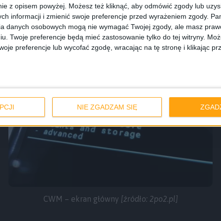
ie z opisem powyżej. Możesz też kliknąć, aby odmówić zgody lub uzy
i, które dodają takie funkcje i ogólnie ułatwiają korzyst
ch informacji i zmienić swoje preferencje przed wyrażeniem zgody.
Pam
iowo do dotykowego ekranu smartfonu czy tabletu.
ia danych osobowych mogą nie wymagać Twojej zgody, ale masz prawo
iu. Twoje preferencje będą mieć zastosowanie tylko do tej witryny. M
je preferencje lub wycofać zgodę, wracając na tę stronę i klikając pr
PCJI
NIE ZGADZAM SIĘ
ZGAD
CWM – ekran główny
[źródło: 2po2.pl]