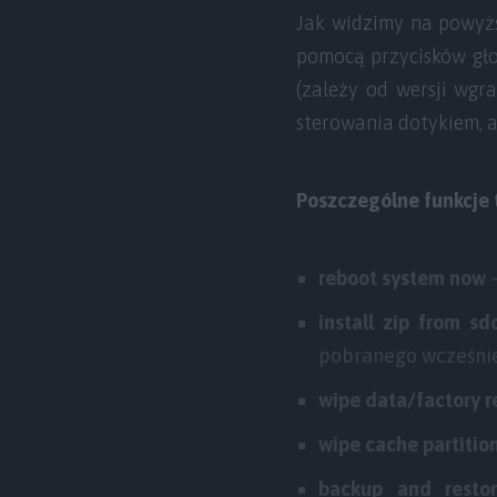
Jak widzimy na powyżs
pomocą przycisków gło
(zależy od wersji wgr
sterowania dotykiem, a
Poszczególne funkcje
reboot system now
install zip from sd
pobranego wcześnie
wipe data/factory r
wipe cache partitio
backup and resto