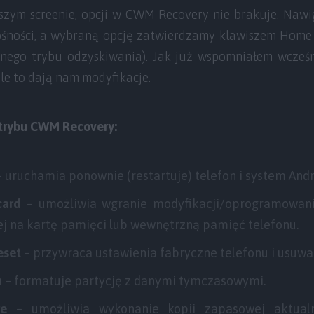
zym screenie, opcji w CWM Recovery nie brakuje. Naw
śności, a wybraną opcję zatwierdzamy klawiszem Home
anego trybu odzyskiwania). Jak już wspomniałem wcześni
le to dają nam modyfikacje.
 trybu CWM Recovery:
–
uruchamia ponownie (restartuje) telefon i system Andr
card
– umożliwia wgranie modyfikacji/oprogramowan
j na kartę pamięci lub wewnętrzną pamięć telefonu.
eset
–
przywraca ustawienia fabryczne telefonu i usuwa
n
–
formatuje partycję z danymi tymczasowymi.
re
–
umożliwia wykonanie kopii zapasowej aktual