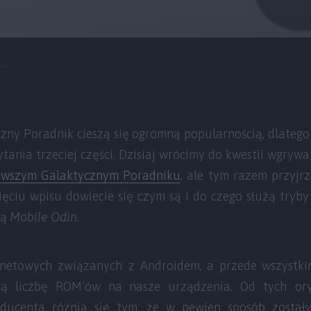
..
czny Poradnik cieszą się ogromną popularnością, dlatego
tania trzeciej części. Dzisiaj wrócimy do kwestii wgryw
rwszym Galaktycznym Poradniku
, ale tym razem przyjr
ięciu wpisu dowiecie się czym są i do czego służą tryb
ją
Mobile Odin
.
rnetowych związanych z Androidem, a przede wszystk
ą liczbę ROM’ów na nasze urządzenia. Od tych orygi
ucenta różnią się tym, że w pewien sposób zostały