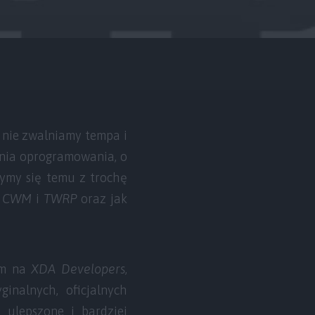
 nie zwalniamy tempa i
ania oprogramowania, o
zymy się temu z trochę
y
CWM
i
TWRP
oraz jak
im na
XDA Developers
,
nalnych, oficjalnych
 ulepszone i bardziej