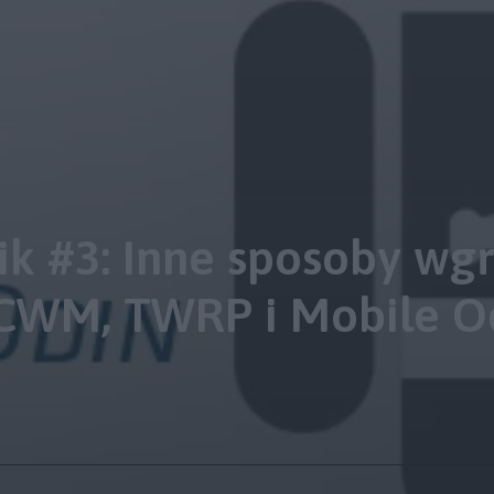
ik #3: Inne sposoby wg
CWM, TWRP i Mobile O