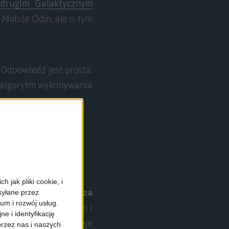
w
drugim Galaktycznym
e
Mobile Odin
, ale o tym
Odpowiedź jest prosta.
y algorytm wykonywania
mo.
 jak pliki cookie, i
lnie jest
uznawany za
syłane przez
ium i rozwój usług.
e się prostotą obsługi i
e i identyfikację
i użytkownika. Istnieje
rzez nas i naszych