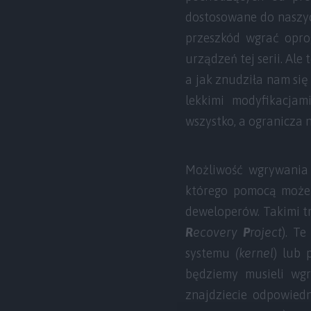
dostosowane do naszyc
przeszkód wgrać opro
urządzeń tej serii. Ale
a jak znudziła nam si
lekkimi modyfikacjam
wszystko, a ogranicza 
Możliwość wgrywania
którego pomocą może
deweloperów. Takimi t
R
ecovery
P
roject
). T
systemu
(kernel
) lub 
będziemy musieli wg
znajdziecie odpowiedn