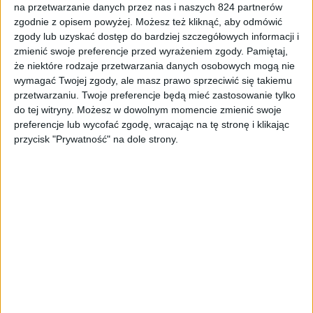
na przetwarzanie danych przez nas i naszych 824 partnerów
Poradniki
zgodnie z opisem powyżej. Możesz też kliknąć, aby odmówić
zgody lub uzyskać dostęp do bardziej szczegółowych informacji i
Galaktyczny Poradnik #14: Dane i
zmienić swoje preferencje przed wyrażeniem zgody.
Pamiętaj,
aplikacje chronione hasłem
że niektóre rodzaje przetwarzania danych osobowych mogą nie
wymagać Twojej zgody, ale masz prawo sprzeciwić się takiemu
przetwarzaniu. Twoje preferencje będą mieć zastosowanie tylko
do tej witryny. Możesz w dowolnym momencie zmienić swoje
preferencje lub wycofać zgodę, wracając na tę stronę i klikając
przycisk "Prywatność" na dole strony.
Poradniki
Galaktyczny Poradnik #13:
Synchronizacja danych i powiadomień
między urządzeniami Android