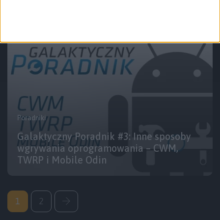
kartę pamięci
Poradniki
Galaktyczny Poradnik #3: Inne sposoby
wgrywania oprogramowania – CWM,
TWRP i Mobile Odin
1
2