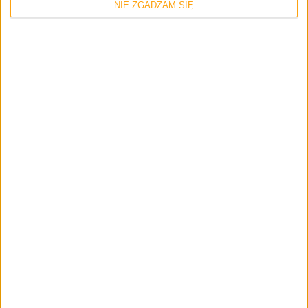
NIE ZGADZAM SIĘ
Poradniki
Galaktyczny Poradnik #7: Samsung Knox
czyli wielki wróg modyfikacji telefonów