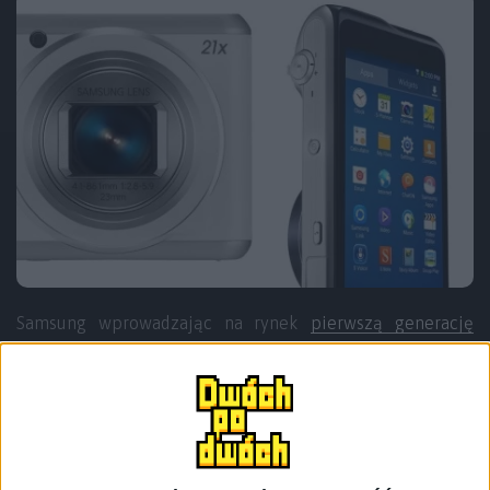
Samsung wprowadzając na rynek
pierwszą generację
Galaxy Camera
stworzył niejako nową kategorię
urządzeń, które posiadają wszystkie funkcje
zaawansowanego aparatu fotograficznego, ale
umożliwiają też edycję zdjęć, ich udostępnianie i
„łączność ze światem”, dzięki wbudowanemu modemowi
3G i platformie Android. Teraz do tej grupy dołącza