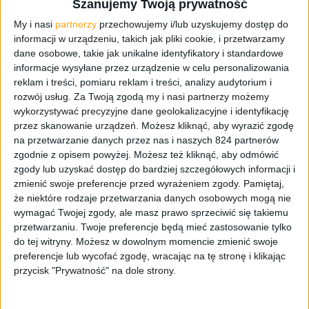
Szanujemy Twoją prywatność
kompakt Galaxy Camera 2, który od swojego prekursora
My i nasi
partnerzy
przechowujemy i/lub uzyskujemy dostęp do
ma być szybszy, ładniejszy, wygodniejszy i jeszcze
informacji w urządzeniu, takich jak pliki cookie, i przetwarzamy
bardziej funkcjonalny. Wszystko za sprawą mocniejszego
dane osobowe, takie jak unikalne identyfikatory i standardowe
procesora i systemu Android w wersji 4.3 Jelly Bean,
informacje wysyłane przez urządzenie w celu personalizowania
nieco odmienionej stylistyki, mniejszej wagi i
reklam i treści, pomiaru reklam i treści, analizy audytorium i
zwiększonej ilości funkcji.
rozwój usług.
Za Twoją zgodą my i nasi partnerzy możemy
wykorzystywać precyzyjne dane geolokalizacyjne i identyfikację
przez skanowanie urządzeń. Możesz kliknąć, aby wyrazić zgodę
na przetwarzanie danych przez nas i naszych 824 partnerów
zgodnie z opisem powyżej. Możesz też kliknąć, aby odmówić
zgody lub uzyskać dostęp do bardziej szczegółowych informacji i
zmienić swoje preferencje przed wyrażeniem zgody.
Pamiętaj,
że niektóre rodzaje przetwarzania danych osobowych mogą nie
wymagać Twojej zgody, ale masz prawo sprzeciwić się takiemu
przetwarzaniu. Twoje preferencje będą mieć zastosowanie tylko
do tej witryny. Możesz w dowolnym momencie zmienić swoje
preferencje lub wycofać zgodę, wracając na tę stronę i klikając
przycisk "Prywatność" na dole strony.
Samsung Galaxy Camera 2
[źródło: Samsung]