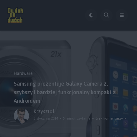
Hardware
Samsung prezentuje Galaxy Camera 2,
szybszy i bardziej funkcjonalny kompakt z
Androidem
Krzysztof
3 stycznia 2014
5 minut czytania
Brak komentarzy