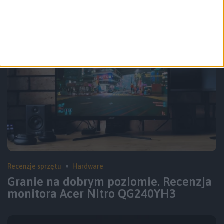
Półtora miesiąca z Lenovo Legion Go.
Jak wypada na tle Steam Decka?
Recenzje sprzętu
Hardware
Granie na dobrym poziomie. Recenzja
monitora Acer Nitro QG240YH3