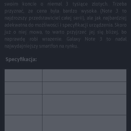
swoim koncie o niemal 3 tysiące złotych. Trzeba
przyznać, że cena była bardzo wysoka (Note 3 to
najdroższy przedstawiciel całej serii), ale jak najbardziej
adekwatna do możliwości i specyfikacji urządzenia. Skoro
już o niej mowa, to warto przyjrzeć jej się bliżej, bo
naprawdę robi wrażenie. Galaxy Note 3 to nadal
najwydajniejszy smartfon na rynku.
Specyfikacja:
Nazwa:
Samsung Galaxy Note 3
Oznaczenie:
SM-N9005
5,7″ Super AMOLED
Ekran:
FullHD 1920×1080 pikseli, 386 ppi
LTE: Snapdragon 800, 4-rdzeniowy
2,3 GHz