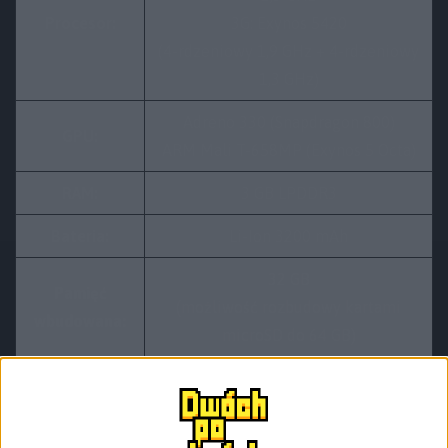
Procesor:
3G: Exynos 5420
(4-rdzeniowy 1,9 GHz + 4-rdzeniowy
1,3 GHz)
Adreno 330 (Snapdragon 800)
GPU:
ARM Mali T-658MP (Exynos 5 Octa)
RAM:
3 GB LPDDR3
Bateria:
Li-Ion 3200 mAh
32 GB
Pamięć
(możliwość rozbudowy kartami
wbudowana:
microSD do 64 GB)
Fabrycznie: Android 4.3 Jelly Bean
System:
Aktualizacja: Android 4.4 KitKat
nakładka TouchWiz Nature UX