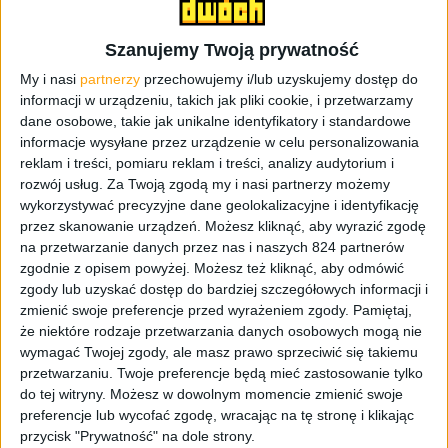
13 Mpix, BSI CMOS, Auto Focus,
Szanujemy Twoją prywatność
HCRI LED
My i nasi
partnerzy
przechowujemy i/lub uzyskujemy dostęp do
Aparat:
nagrywanie wideo w Full HD przy 60
informacji w urządzeniu, takich jak pliki cookie, i przetwarzamy
kl./s
dane osobowe, takie jak unikalne identyfikatory i standardowe
nagrywanie wideo w QHD (4K)
informacje wysyłane przez urządzenie w celu personalizowania
reklam i treści, pomiaru reklam i treści, analizy audytorium i
Aparat
2 Mpix, BSI CMOS
rozwój usług.
Za Twoją zgodą my i nasi partnerzy możemy
wykorzystywać precyzyjne dane geolokalizacyjne i identyfikację
przedni:
nagrywanie wideo w Full HD
przez skanowanie urządzeń. Możesz kliknąć, aby wyrazić zgodę
na przetwarzanie danych przez nas i naszych 824 partnerów
LTE: 150 Mbit/s (800/900/1800/2600
zgodnie z opisem powyżej. Możesz też kliknąć, aby odmówić
＋850/2100)
zgody lub uzyskać dostęp do bardziej szczegółowych informacji i
3G: HSPA＋ 21 Mbit/s
zmienić swoje preferencje przed wyrażeniem zgody.
Pamiętaj,
że niektóre rodzaje przetwarzania danych osobowych mogą nie
(850/900/1900/2100)
wymagać Twojej zgody, ale masz prawo sprzeciwić się takiemu
Bluetooth 4.0 LE
przetwarzaniu. Twoje preferencje będą mieć zastosowanie tylko
WiFi 802.11b/g/n/ac (2,4 & 5 GHz)
do tej witryny. Możesz w dowolnym momencie zmienić swoje
preferencje lub wycofać zgodę, wracając na tę stronę i klikając
Łączność:
Hotspot WiFi
przycisk "Prywatność" na dole strony.