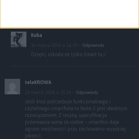
Samsung smart view
Kuba
16 marca 2014 o 16:39
Odpowiedz
Dzięki, szkoda ze tylko Smart tv.;/
teleKROWA
19 marca 2014 o 15:24
Odpowiedz
Jeśli ktoś potrzebuje funkcjonalnego i
czytelnego smartfona to Note 3 jest idealnym
rozwiązaniem. Z resztą, specyfikacja
przemawia sama za siebie – smartfon daje
ogrom możliwości przy zachowaniu wysokiej
jakości.