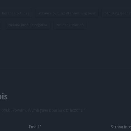
Instance Settings
Instance Settings dla Samsung Gear
Samsung Gear 2
zmiana profili z zegarka
zmiana ustawień
is
e opublikowany.
Wymagane pola są oznaczone
*
Email
*
Strona int