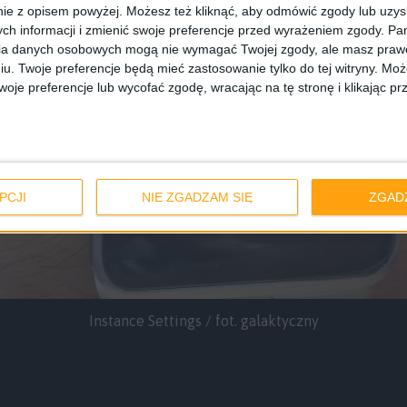
ie z opisem powyżej. Możesz też kliknąć, aby odmówić zgody lub uzy
ch informacji i zmienić swoje preferencje przed wyrażeniem zgody.
Pam
ia danych osobowych mogą nie wymagać Twojej zgody, ale masz prawo
iu. Twoje preferencje będą mieć zastosowanie tylko do tej witryny. M
je preferencje lub wycofać zgodę, wracając na tę stronę i klikając pr
PCJI
NIE ZGADZAM SIĘ
ZGAD
Instance Settings / fot. galaktyczny