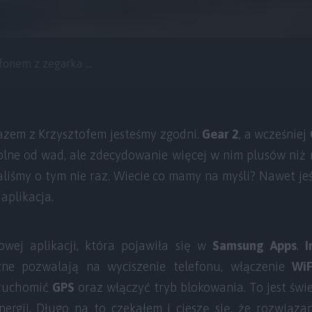
fonem z zegarka ...
zem z Krzysztofem jesteśmy zgodni.
Gear 2
, a wcześniej
wolne od wad, ale zdecydowanie więcej w nim plusów niż 
aliśmy o tym nie raz. Wiecie co mamy na myśli? Nawet jeśl
 aplikacja.
wej aplikacji, która pojawiła się w
Samsung Apps
.
I
zne pozwalają na wyciszenie telefonu, włączenie
WiF
ruchomić
GPS
oraz włączyć tryb blokowania. To jest świ
nergii. Długo na to czekałem i cieszę się, że rozwiązan