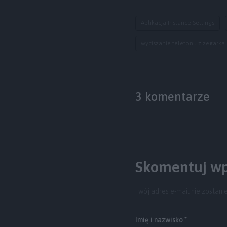
Aplikacja Instance Settings
wyciszanie telefonu z zegarka
3 komentarze
Skomentuj wp
Twój adres e-mail nie zostani
Imię i nazwisko *