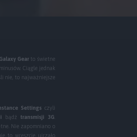
Galaxy Gear
to świetne
minusów. Ciągle jednak
i nie, to najważniejsze
nstance Settings
czyli
i
bądź
transmisji 3G
.
etne. Nie zapomniano o
ie to wreszcie ujrzało