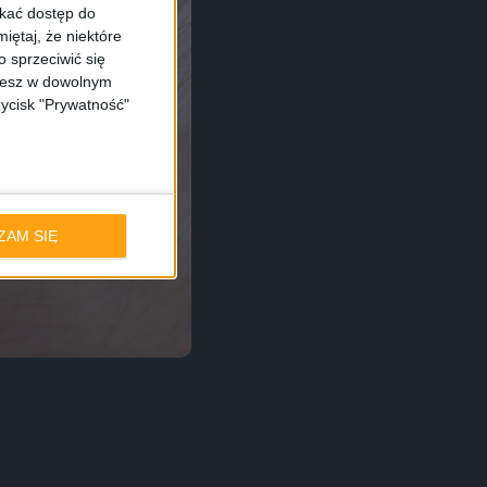
skać dostęp do
iętaj, że niektóre
 sprzeciwić się
ożesz w dowolnym
zycisk "Prywatność"
ZAM SIĘ