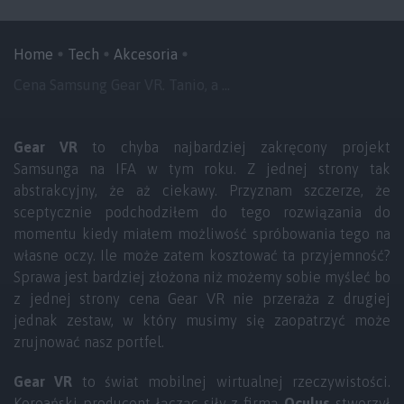
Home
Tech
Akcesoria
Cena Samsung Gear VR. Tanio, a ...
Gear VR
to chyba najbardziej zakręcony projekt
Samsunga na IFA w tym roku. Z jednej strony tak
abstrakcyjny, że aż ciekawy. Przyznam szczerze, że
sceptycznie podchodziłem do tego rozwiązania do
momentu kiedy miałem możliwość spróbowania tego na
własne oczy. Ile może zatem kosztować ta przyjemność?
Sprawa jest bardziej złożona niż możemy sobie myśleć bo
z jednej strony cena Gear VR nie przeraża z drugiej
jednak zestaw, w który musimy się zaopatrzyć może
zrujnować nasz portfel.
Gear VR
to świat mobilnej wirtualnej rzeczywistości.
Koreański producent łącząc siły z firmą
Oculus
stworzył