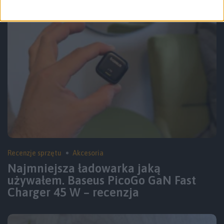
Recenzje sprzętu
Akcesoria
Najmniejsza ładowarka jaką
używałem. Baseus PicoGo GaN Fast
Charger 45 W – recenzja