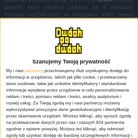
produkt, który umożliwi zanurzyć się w wirtualnej
filmowej rzeczywistości na urządzeniu, które zawsze
mamy przy sobie.
Więcej o Gear VR przeczytacie w naszym poprzednim
wpisie
. Sam pomysł na Gear VR otwiera niesamowite
możliwości na postrzeganie produkcji filmowych i gier.
Po założeniu okularów na oczy i kilkuminutowej
prezentacji muszę przyznać, że robi to wrażenie. Miałem
Szanujemy Twoją prywatność
okazję oglądać scenę podwodnego świata gdzie z każdej
My i nasi
partnerzy
przechowujemy i/lub uzyskujemy dostęp do
strony opływały mnie ryby. Faktycznie zwracając głowę w
informacji w urządzeniu, takich jak pliki cookie, i przetwarzamy
lewo lub w prawo mogłem podążać wzrokiem za
dane osobowe, takie jak unikalne identyfikatory i standardowe
wielorybami i innymi morskimi stworzeniami. Efekt
informacje wysyłane przez urządzenie w celu personalizowania
patrzenia w dół w ciemną otchłań lub w górę w stronę
reklam i treści, pomiaru reklam i treści, analizy audytorium i
powierzchni wody przez którą przebijało się światło robił
rozwój usług.
Za Twoją zgodą my i nasi partnerzy możemy
wykorzystywać precyzyjne dane geolokalizacyjne i identyfikację
niesamowite wrażenie. Jedyna rzeczy, która w tej całej
przez skanowanie urządzeń. Możesz kliknąć, aby wyrazić zgodę
bajce mnie nie zaskoczyła to rozdzielczość
na przetwarzanie danych przez nas i naszych 824 partnerów
prezentowanego obrazu i tu przechodzimy do sedna. Gear
zgodnie z opisem powyżej. Możesz też kliknąć, aby odmówić
VR współpracuje jedynie z
Samsungiem Galaxy Note 4
na
zgody lub uzyskać dostęp do bardziej szczegółowych informacji i