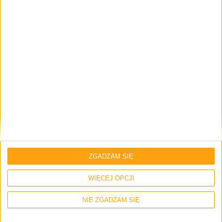
Zapamiętaj moje dane w tej przeglądarce podczas pisania kolejnych
komentarzy.
4 odpowiedzi na “Cena Samsung Gear VR.
Tanio, a jednak drogo.”
ZGADZAM SIĘ
Danio
WIĘCEJ OPCJI
18 września 2014 o 20:35
Odpowiedz
NIE ZGADZAM SIĘ
czy będzie można oglądać zwykłe filmy i
seriale. czy jednak muszą one być robione