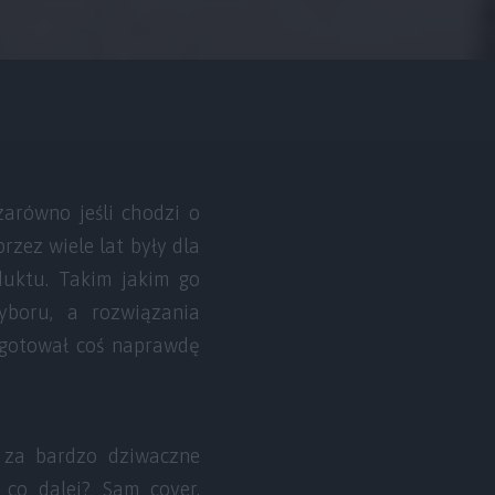
zarówno jeśli chodzi o
przez wiele lat były dla
duktu. Takim jakim go
yboru, a rozwiązania
ygotował coś naprawdę
 za bardzo dziwaczne
co dalej? Sam cover,