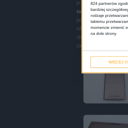
prawo jazdy, dowód os
824 partnerów zgodn
bardziej szczegółowy
subtelny dodatek LED
rodzaje przetwarzan
jest z materiału, który
takiemu przetwarzan
momencie zmienić swo
wbrew pozorom poważnie
na dole strony.
identycznych wymiarów
zarysowaniem. Przejdź
WIĘCEJ O