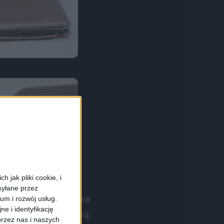
 jak pliki cookie, i
syłane przez
spodobać.
Sama nazwa
ium i rozwój usług.
e i identyfikację
ce na kartę kredytową,
rzez nas i naszych