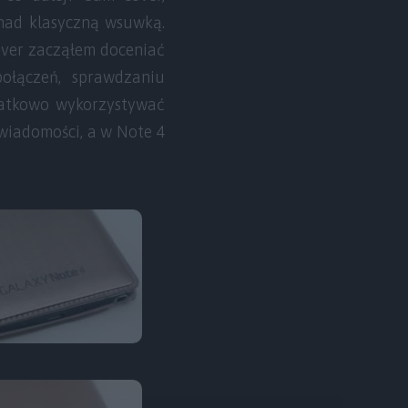
 nad klasyczną wsuwką.
over zacząłem doceniać
ołączeń, sprawdzaniu
datkowo wykorzystywać
wiadomości, a w Note 4