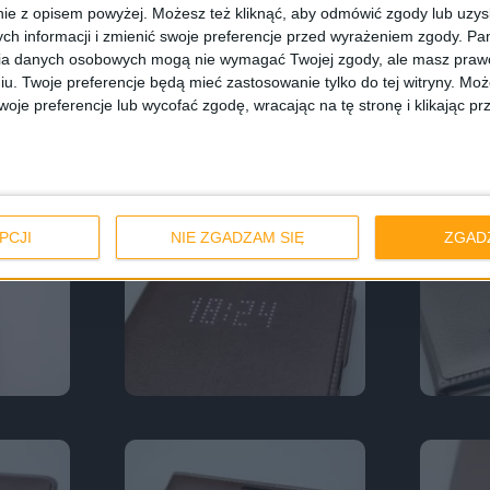
obisty czy niewielką ilość banknotów (znamy to już od 
ie z opisem powyżej. Możesz też kliknąć, aby odmówić zgody lub uzy
ch informacji i zmienić swoje preferencje przed wyrażeniem zgody.
Pam
 sprawia, że pokrowiec staje się niesamowitym gadżet
ia danych osobowych mogą nie wymagać Twojej zgody, ale masz prawo
 jest nieco chropowaty i mieni się odbijając światło. Wygl
iu. Twoje preferencje będą mieć zastosowanie tylko do tej witryny. M
je preferencje lub wycofać zgodę, wracając na tę stronę i klikając pr
. Nie, to nie jest faktura w stylu Swarovski więc spokoj
 jak S View Cover i dzięki swojej grubszej tylnej klap
my jednak do tego co najważniejsze.
PCJI
NIE ZGADZAM SIĘ
ZGAD