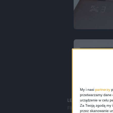
My i nasi
partnerzy
p
przetwarzamy dane os
LED Flip Wallet to po
urządzenie w celu pe
Za Twoją zgodą my i
Flip Wallet nie oznac
przez skanowanie ur