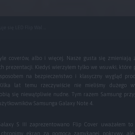
je się LED Flip Wal ...
tyle coverów, albo i więcej. Nasze gusta się zmieniają 
ch prezentacji. Kiedyś wierzyłem tylko we wsuwki, które 
sposobem na bezpieczeństwo i klasyczny wygląd pro
 Kilka lat temu rzeczywiście nie mieliśmy dużego w
obią się niewątpliwie nudne. Tym razem Samsung prz
użytkowników Samsunga Galaxy Note 4.
alaxy S III zaprezentowano Flip Cover uważałem to
 chronimy ekran za pomocą zamykanej pokrywy, ale 