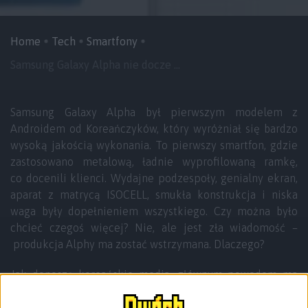
Home
Tech
Smartfony
Samsung Galaxy Alpha nie docze ...
Samsung Galaxy Alpha był pierwszym modelem z
Androidem od Koreańczyków, który wyróżniał się bardzo
wysoką jakością wykonania. To pierwszy smartfon, gdzie
zastosowano metalową, ładnie wyprofilowaną ramkę,
co docenili klienci. Wydajne podzespoły, genialny ekran,
aparat z matrycą ISOCELL, smukła konstrukcja i niska
waga były dopełnieniem wszystkiego. Czy można było
chcieć czegoś więcej? Nie, ale jest zła wiadomość –
produkcja Alphy ma zostać wstrzymana. Dlaczego?
Jak donoszą koreańskie media, głównym powodem ma
być chęć rozpromowania niedawno zaprezentowanej
serii Galaxy A. Jeden z jej przedstawicieli, a dokładniej