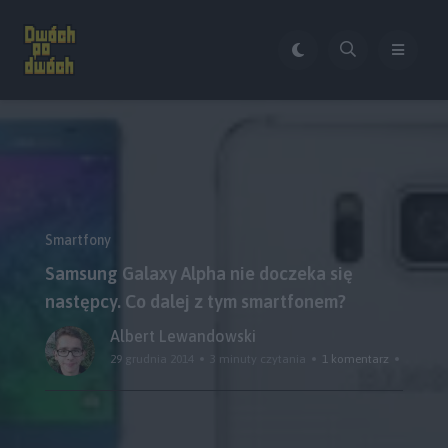
Smartfony
Samsung Galaxy Alpha nie doczeka się
następcy. Co dalej z tym smartfonem?
Albert Lewandowski
29 grudnia 2014
3 minuty czytania
1 komentarz