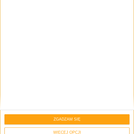
Email
*
Strona internetowa
Napisz tutaj swój komentarz... *
ZGADZAM SIĘ
Zapamiętaj moje dane w tej przeglądarce podczas pisania kolejnych
WIĘCEJ OPCJI