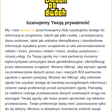
pisząc model Galaxy A5, ma zastąpić na półkach
sklepowych wcześniej wspomnianego Galaxy. Jest to
spowodowane zmianą strategii Samsunga. Od tej pory
Szanujemy Twoją prywatność
gigant chce się bardziej skupić na przystępnych cenowo
smartfonach, które ciągle zwiększają swój udział w rynku.
My i nasi
partnerzy
przechowujemy i/lub uzyskujemy dostęp do
informacji w urządzeniu, takich jak pliki cookie, i przetwarzamy
Według mnie, wszystkie nowe Galaxy A są niezłymi mid-
dane osobowe, takie jak unikalne identyfikatory i standardowe
endami. Sądzę, że cała sytuacja pozytywnie odbije się na
informacje wysyłane przez urządzenie w celu personalizowania
wynikach sprzedaży, które ostatnio są delikatnie słabsze.
reklam i treści, pomiaru reklam i treści, analizy audytorium i
rozwój usług.
Za Twoją zgodą my i nasi partnerzy możemy
Samsung Galaxy Alpha nie odniósł przewidywanego
wykorzystywać precyzyjne dane geolokalizacyjne i identyfikację
sukcesu. Główną przeszkodą do uzyskania rezultatów
przez skanowanie urządzeń. Możesz kliknąć, aby wyrazić zgodę
godnych flagowca, stanowiła wysoka cena. W dniu
na przetwarzanie danych przez nas i naszych 824 partnerów
premiery w Polsce cena kształtowała się na poziomie
zgodnie z opisem powyżej. Możesz też kliknąć, aby odmówić
zgody lub uzyskać dostęp do bardziej szczegółowych informacji i
2599 złotych i bez wątpienia była to wygórowana kwota
zmienić swoje preferencje przed wyrażeniem zgody.
Pamiętaj,
w stosunku do możliwości smartfonu, nawet jeśli za
że niektóre rodzaje przetwarzania danych osobowych mogą nie
priorytet uznamy wygląd i wykonanie. Obecnie smartfon
wymagać Twojej zgody, ale masz prawo sprzeciwić się takiemu
jest do zdobycia za około 1900 złotych. Na szczęście jego
przetwarzaniu. Twoje preferencje będą mieć zastosowanie tylko
kontynuatorzy, czyli smartfony z rodziny Galaxy A mają
do tej witryny. Możesz w dowolnym momencie zmienić swoje