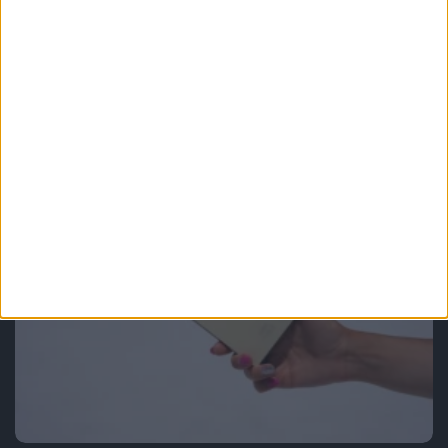
Smartfony
Ciężko jest znaleźć pięć istotnych
zmian. Widziałem Samsungi Galaxy
S25