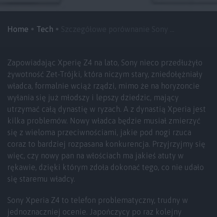
Home
Tech
Szczegółowe porównanie Sony ...
Zapowiadając Xperię Z4 na lato, Sony nieco przedłużyło
żywotność Zet-Trójki, która niczym stary, zniedołężniały
władca, formalnie wciąż rządzi, mimo że na horyzoncie
wyłania się już młodszy i lepszy dziedzic, mający
utrzymać całą dynastię w ryzach. A z dynastią Xperia jest
kilka problemów. Nowy władca będzie musiał zmierzyć
się z wieloma przeciwnościami, jakie pod nogi rzuca
coraz to bardziej rozpasana konkurencja. Przyjrzyjmy się
więc, czy nowy pan na włościach ma jakieś atuty w
rękawie, dzięki którym zdoła dokonać tego, co nie udało
się staremu władcy.
Sony Xperia Z4 to telefon problematyczny, trudny w
jednoznaczniej ocenie. Japończycy po raz kolejny