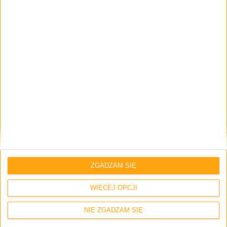
Rozszerzona, Wiele
Sound Photo,
Aparatów, Wideo 4K,
Rzeczywistość
Timeshift, Nieostre
Rozszerzona,
Tło, Efekty AR,
Wiele Aparatów,
Panorama, Retusz,
Wideo 4K,
Timeshift
Timeshift,
Burst
Nowość: tryb
Nieostre Tło,
Cooking Mode (tryb
Efekty AR,
fotografowania
Panorama,
jedzenia)
Retusz, Timeshift
Burst
ZGADZAM SIĘ
Kamerka
2 Mpx
5.1 Mpx
przednia:
WIĘCEJ OPCJI
NIE ZGADZAM SIĘ
Podsumowanie