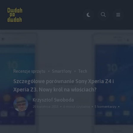
Recenzje sprzętu
Smartfony
Tech
Szczegółowe porównanie Sony Xperia Z4 i
Xperia Z3. Nowy król na włościach?
Krzysztof Swoboda
20 kwietnia 2015
6 minut czytania
5 komentarzy