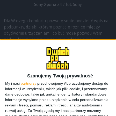
Sony Xperia Z4 / fot. Sony
Dla Waszego komfortu pozwolę sobie podzielić wpis na
podpunkty, dzięki którym poznacie różnice między
obydwoma urządzeniami, co być może pozwoli Wam
podjąć lepszą decyzję o zakupie jednego z nich.
Obudowa: wykonanie i wymiary
Parametr
Sony Xperia Z3
Sony Xperia Z4
Szanujemy Twoją prywatność
Wymiary,
146 x 72 x 7.3
146.3 x 71.9 x 6.9
My i nasi
partnerzy
przechowujemy i/lub uzyskujemy dostęp do
waga:
mm, 152 g
mm, 144 g
informacji w urządzeniu, takich jak pliki cookie, i przetwarzamy
dane osobowe, takie jak unikalne identyfikatory i standardowe
Szkło, metal,
Szkło, metal,
Technologia:
informacje wysyłane przez urządzenie w celu personalizowania
Obudowa unibody
Obudowa unibody
reklam i treści, pomiaru reklam i treści, analizy audytorium i
rozwój usług.
Za Twoją zgodą my i nasi partnerzy możemy