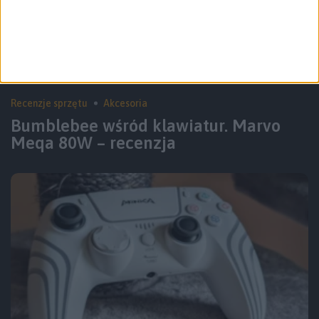
Recenzje sprzętu
Akcesoria
Bumblebee wśród klawiatur. Marvo
Meqa 80W – recenzja