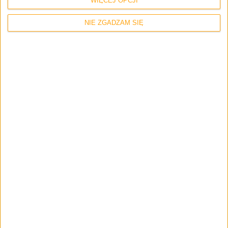
WIĘCEJ OPCJI
NIE ZGADZAM SIĘ
Aparat z przodu też jest przyzwoity i posiada taką samą,
2,1-megapikselową matrycę co Galaxy Tab S.
SPIS TREŚCI:
PREMIERA | SPECYFIKACJA | OPAKOWANIE I