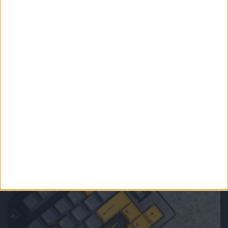
Felietony
Wyróżnione
Elite Dangerous. Gra, z której odchodzi
się po cichu