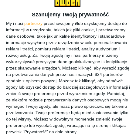
Szanujemy Twoją prywatność
My i nasi
partnerzy
przechowujemy i/lub uzyskujemy dostęp do
Interfejs jest dostosowany pod duży wyświetlacz, dlatego
informacji w urządzeniu, takich jak pliki cookie, i przetwarzamy
też przykładowo belka z powiadomieniami jest
dane osobowe, takie jak unikalne identyfikatory i standardowe
przeźroczysta, a po wysunięciu nie przesłania całej,
informacje wysyłane przez urządzenie w celu personalizowania
górnej części ekranu. Wszędzie panuje porządek, choć
reklam i treści, pomiaru reklam i treści, analizy audytorium i
mam wrażenie, że odstępy między poszczególnymi
rozwój usług.
Za Twoją zgodą my i nasi partnerzy możemy
ikonami powinny być ciut mniejsze. Tablet możemy
wykorzystywać precyzyjne dane geolokalizacyjne i identyfikację
obsługiwać także w pozycji poziomej, bo cały system
przez skanowanie urządzeń. Możesz kliknąć, aby wyrazić zgodę
na przetwarzanie danych przez nas i naszych 824 partnerów
automatycznie dostosowuje orientację ekranu. Choć
zgodnie z opisem powyżej. Możesz też kliknąć, aby odmówić
wygląd interfejsu jest podobny do tego w smartfonie to
zgody lub uzyskać dostęp do bardziej szczegółowych informacji i
jednak w tablecie nie znajdziemy aż tylu opcji i funkcji.
zmienić swoje preferencje przed wyrażeniem zgody.
Pamiętaj,
Wśród tych ważniejszych warto odhaczyć
Tryb prywatny
,
że niektóre rodzaje przetwarzania danych osobowych mogą nie
który pozwala ukryć osobiste pliki, obsługę kilku kont
wymagać Twojej zgody, ale masz prawo sprzeciwić się takiemu
użytkowników, więc z jednego urządzenia może
przetwarzaniu. Twoje preferencje będą mieć zastosowanie tylko
korzystać więcej niż jedna osoba czy tryb
do tej witryny. Możesz w dowolnym momencie zmienić swoje
Wiele okien
, co
preferencje lub wycofać zgodę, wracając na tę stronę i klikając
pozwala uruchomić dwie aplikacje na podzielonym
przycisk "Prywatność" na dole strony.
ekranie.