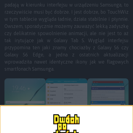
padają w kierunku interfejsu w urządzeniu Samsunga, to
rzeczywiście musi być dobrze. I jest dobrze, bo TouchWiz
w tym tablecie wygląda ładnie, działa stabilnie i płynnie.
Owszem, sporadycznie możemy zauważyć lekką zadyszkę
czy delikatnie spowolnienie animacji, ale nie jest to aż
tak irytujące jak w Galaxy Tab S. Wygląd interfejsu
przypomina ten jaki znamy chociażby z Galaxy S6 czy
Galaxy S6 Edge, a jedna z ostatnich aktualizacji
wprowadziła nawet identyczne ikony jak we flagowych
smartfonach Samsunga.