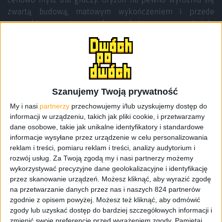
zwartą budową, matowym wykończeniem i przede
wszystkim symetryczną konstrukcją przez co śmiało
mogą jej używać prawo- jak i leworęczni użytkownicy. A
wcale nie jest to takie oczywiste, bo wydaje mi się, że w
sprzedaży dominującą grupą są jednak myszki
wyprofilowane dla praworęcznych. Do tego dochodzi
jeszcze całkiem przyjemne i w miarę rozbudowane
Szanujemy Twoją prywatność
oprogramowanie czy podświetlenie RGB, które możemy
modyfikować. Myszkę testował Adam i z jego wrażeniami
My i nasi
partnerzy
przechowujemy i/lub uzyskujemy dostęp do
informacji w urządzeniu, takich jak pliki cookie, i przetwarzamy
możecie zapoznać się w recenzji, do której link podaję
dane osobowe, takie jak unikalne identyfikatory i standardowe
poniżej.
informacje wysyłane przez urządzenie w celu personalizowania
reklam i treści, pomiaru reklam i treści, analizy audytorium i
rozwój usług.
Za Twoją zgodą my i nasi partnerzy możemy
Trust GXT 177 – recenzja myszy dla graczy z
wykorzystywać precyzyjne dane geolokalizacyjne i identyfikację
sensorem Avago i podświetleniem RGB
przez skanowanie urządzeń. Możesz kliknąć, aby wyrazić zgodę
na przetwarzanie danych przez nas i naszych 824 partnerów
zgodnie z opisem powyżej. Możesz też kliknąć, aby odmówić
GIVEAWAY
zgody lub uzyskać dostęp do bardziej szczegółowych informacji i
zmienić swoje preferencje przed wyrażeniem zgody.
Pamiętaj,