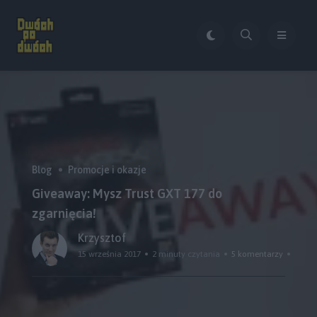
Blog
Promocje i okazje
Giveaway: Mysz Trust GXT 177 do
zgarnięcia!
Krzysztof
15 września 2017
2 minuty czytania
5 komentarzy