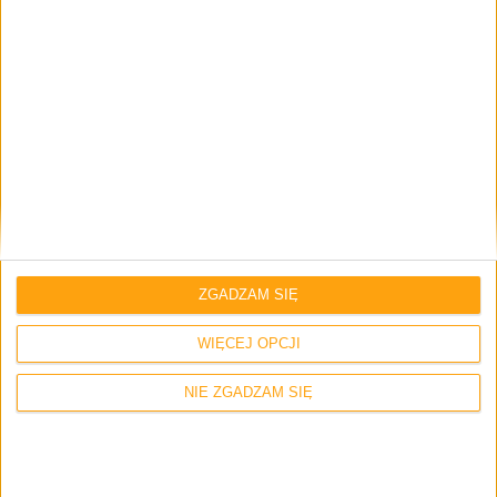
5 odpowiedzi na “Giveaway: Mysz Trust GXT
177 do zgarnięcia!”
Maciej Trykowski
17 września 2017 o 20:05
Odpowiedz
Nagroda świetna tylko te social-tfu, nie lubię
ich.
ZGADZAM SIĘ
WIĘCEJ OPCJI
NIE ZGADZAM SIĘ
Krzysztof
17 września 2017 o 23:34
Odpowiedz
Nigdy wszystkim się nie dogodzi, ale przy
następnym giveaway wymyślę może coś