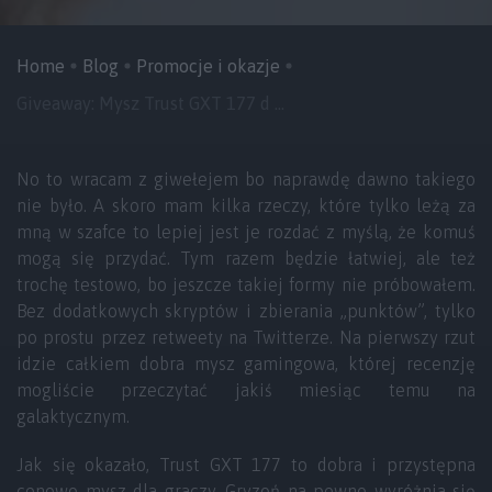
Home
Blog
Promocje i okazje
Giveaway: Mysz Trust GXT 177 d ...
No to wracam z giwełejem bo naprawdę dawno takiego
nie było. A skoro mam kilka rzeczy, które tylko leżą za
mną w szafce to lepiej jest je rozdać z myślą, że komuś
mogą się przydać. Tym razem będzie łatwiej, ale też
trochę testowo, bo jeszcze takiej formy nie próbowałem.
Bez dodatkowych skryptów i zbierania „punktów”, tylko
po prostu przez retweety na Twitterze. Na pierwszy rzut
idzie całkiem dobra mysz gamingowa, której recenzję
mogliście przeczytać jakiś miesiąc temu na
galaktycznym.
Jak się okazało, Trust GXT 177 to dobra i przystępna
cenowo mysz dla graczy. Gryzoń na pewno wyróżnia się