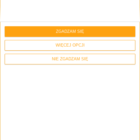
ZGADZAM SIĘ
WIĘCEJ OPCJI
NIE ZGADZAM SIĘ
A4Tech Bloody B975
Zagrałem w kilka gier, zaczynając od RTS’ów, a kończąc
na FPS’ach, gdzie niskie opóźnienia są niezwykle ważne i