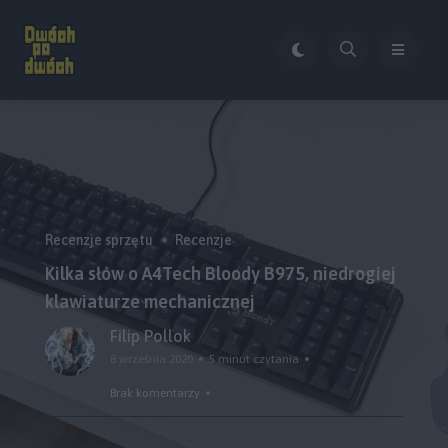
Recenzje sprzętu
Recenzje
Kilka słów o A4Tech Bloody B975, niedrogiej
klawiaturze mechanicznej
Filip Pollok
8 września 2020
5 minut czytania
Brak komentarzy