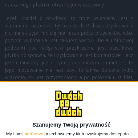
i z czarnego plastiku otrzymujemy czerwony.
Jeżeli chodzi o obudowę, to front wykonany jest z
aluminium, natomiast tył to plastik. Podczas użytkowania
nic nie skrzypi, nic się nie rusza prócz przycisków, więc
poziom wykonania jest całkiem wysoki. Do aluminiowej
podpórki pod nadgarstki przykręcona jest plastikowa
płytka, co sprawia, że użytkowanie jest komfortowe. Lecz
jeżeli mówimy już o tym pomocniczym elemencie, to
jego mocowanie nie jest zbyt fortunne. Sprawia tylko
wrażenie, że jest przyczepione, a po położeniu na blat,
czar pryska. Mimo to, moje spokojnie pracujące dłonie
raczej jej nie przesuwają i pozostaje na swoim miejscu.
Szanujemy Twoją prywatność
My i nasi
partnerzy
przechowujemy i/lub uzyskujemy dostęp do