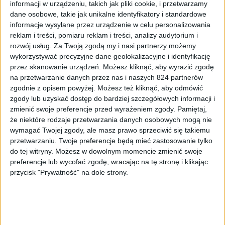
informacji w urządzeniu, takich jak pliki cookie, i przetwarzamy
dane osobowe, takie jak unikalne identyfikatory i standardowe
informacje wysyłane przez urządzenie w celu personalizowania
reklam i treści, pomiaru reklam i treści, analizy audytorium i
rozwój usług.
Za Twoją zgodą my i nasi partnerzy możemy
wykorzystywać precyzyjne dane geolokalizacyjne i identyfikację
przez skanowanie urządzeń. Możesz kliknąć, aby wyrazić zgodę
na przetwarzanie danych przez nas i naszych 824 partnerów
zgodnie z opisem powyżej. Możesz też kliknąć, aby odmówić
zgody lub uzyskać dostęp do bardziej szczegółowych informacji i
zmienić swoje preferencje przed wyrażeniem zgody.
Pamiętaj,
A4Tech Bloody B975
że niektóre rodzaje przetwarzania danych osobowych mogą nie
wymagać Twojej zgody, ale masz prawo sprzeciwić się takiemu
przetwarzaniu. Twoje preferencje będą mieć zastosowanie tylko
Klawiatura swoje waży, ale to normalne przy „mechaniku”.
do tej witryny. Możesz w dowolnym momencie zmienić swoje
Ma około 450 cm szerokości i według mnie to ważna
preferencje lub wycofać zgodę, wracając na tę stronę i klikając
informacja, jeśli ktoś trzyma jeszcze klawiaturę na
przycisk "Prywatność" na dole strony.
wysuwanej półce pod biurkiem. Przewód? Klasyczne 1,8
metra w lekkim oplocie i z USB-A na końcu.
Design to zdecydowanie nowoczesny minimalizm. Jeżeli
pozostawimy ją w oryginalnej konfiguracji wizualnej to