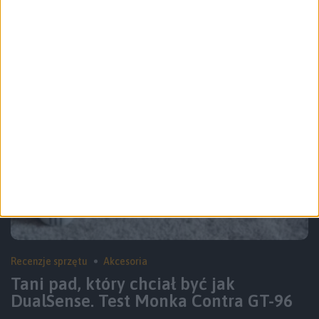
Meqa 80W – recenzja
Recenzje sprzętu
Akcesoria
Tani pad, który chciał być jak
DualSense. Test Monka Contra GT-96