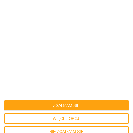
Napisz tutaj swój komentarz... *
Zapamiętaj moje dane w tej przeglądarce podczas pisania kolejnych
komentarzy.
ZGADZAM SIĘ
WIĘCEJ OPCJI
NIE ZGADZAM SIĘ