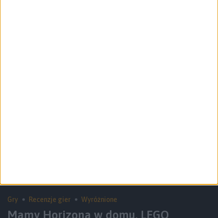
Kto nie lubi archeologa z biczem?
Recenzja gry Indiana Jones i Wielki
Krąg
Gry
Recenzje gier
Wyróżnione
Mamy Horizona w domu. LEGO