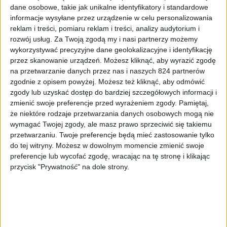
Kiedy trafi na Switcha?
Bo to, że w ogóle będzie, było
dane osobowe, takie jak unikalne identyfikatory i standardowe
informacje wysyłane przez urządzenie w celu personalizowania
niemal pewne. Mamy potwierdzenie.
reklam i treści, pomiaru reklam i treści, analizy audytorium i
rozwój usług.
Za Twoją zgodą my i nasi partnerzy możemy
https://twitter.com/TonyHawkTheGame/status/13899580
wykorzystywać precyzyjne dane geolokalizacyjne i identyfikację
przez skanowanie urządzeń. Możesz kliknąć, aby wyrazić zgodę
Port gry na Switcha jest już gotowy i
oficjalnie zagości na
na przetwarzanie danych przez nas i naszych 824 partnerów
konsoli 25 czerwca
. Co więcej jest to pewna informacja,
zgodnie z opisem powyżej. Możesz też kliknąć, aby odmówić
bo pojawiła się na oficjalnym profilu gry na Twitterze
zgody lub uzyskać dostęp do bardziej szczegółowych informacji i
(powyżej).
zmienić swoje preferencje przed wyrażeniem zgody.
Pamiętaj,
że niektóre rodzaje przetwarzania danych osobowych mogą nie
Cena Tony’ego Hawka na Switcha
wymagać Twojej zgody, ale masz prawo sprzeciwić się takiemu
przetwarzaniu. Twoje preferencje będą mieć zastosowanie tylko
No właśnie – ile przyjdzie nam zapłacić za grę na
do tej witryny. Możesz w dowolnym momencie zmienić swoje
preferencje lub wycofać zgodę, wracając na tę stronę i klikając
Nintendo Switch? To zależy. Jak na razie oficjalną ceną,
przycisk "Prywatność" na dole strony.
przykładowo na Amazonie jest 39,99 dolarów. Co prawda
data premiery jeszcze nie została zaktualizowana (nadal
widnieje tam 31 grudnia), ale właśnie takiej ceny
powinniśmy się spodziewać. Coś czuję po moich joy-
conach, że w Polsce cena gry wstrzeli się między 149, a