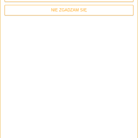
NIE ZGADZAM SIĘ
Informacje
Blog
Najchętniej czytane artykuły na
Galaktycznym w 2021 roku