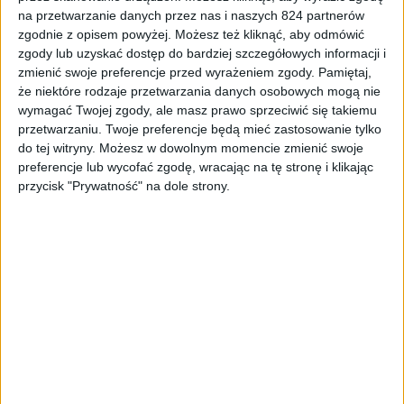
na przetwarzanie danych przez nas i naszych 824 partnerów
Rozrywka
Gry
zgodnie z opisem powyżej. Możesz też kliknąć, aby odmówić
Promocja na gry Nintendo Switch, które
zgody lub uzyskać dostęp do bardziej szczegółowych informacji i
zmienić swoje preferencje przed wyrażeniem zgody.
Pamiętaj,
musisz mieć
że niektóre rodzaje przetwarzania danych osobowych mogą nie
wymagać Twojej zgody, ale masz prawo sprzeciwić się takiemu
przetwarzaniu. Twoje preferencje będą mieć zastosowanie tylko
do tej witryny. Możesz w dowolnym momencie zmienić swoje
preferencje lub wycofać zgodę, wracając na tę stronę i klikając
przycisk "Prywatność" na dole strony.
Ping tygodniowy
Jaki ma pan procesor w komputerze? No…
Intel Processor – Ping Tygodniowy #13