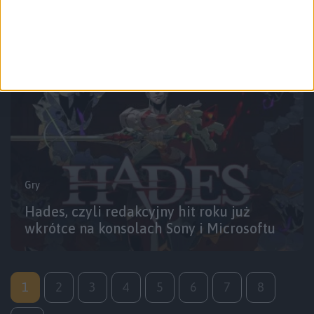
ciekawego mamy w listopadzie?
Gry
Hades, czyli redakcyjny hit roku już
wkrótce na konsolach Sony i Microsoftu
1
2
3
4
5
6
7
8