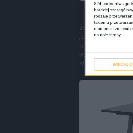
824 partnerów zgodn
bardziej szczegółowy
rodzaje przetwarzan
takiemu przetwarzan
Biurko prezentuje się s
momencie zmienić swo
na dole strony.
jest możliwość przekr
kable, a w drugim wci
wykonany z siatki. M
kablami i zasilaczami 
WIĘCEJ O