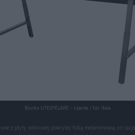
Biurko UTESPELARE – czarne / fot. Ikea
ne z płyty wiórowej pokrytej folią melaminową, co racz