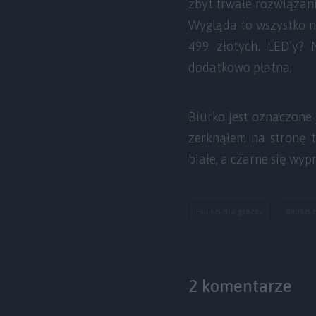
zbyt trwałe rozwiązani
Wygląda to wszystko na
499 złotych. LED’y? 
dodatkowo płatna.
Biurko jest oznaczone j
zerknąłem na stronę t
białe, a czarne się wy
Biurko dla graczy
Biurko 
2 komentarze