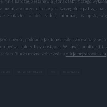
e. Mnie bardziej zastanawia jednak fakt, z czego wykonan
 metal, ale raczej nim nie jest. Szczególnie patrząc na c
Nie znalazłem o nich żadnej informacji w opisie, w
ako nowość, podobnie jak inne meble i akcesoria z tej se
o obydwa kolory były dostępne. W chwili publikacji teg
przedało. Biurko można zobaczyć na
oficjalnej stronie Ikea
.
do biura
Biurko gamingowe
Ikea
UTESPELARE