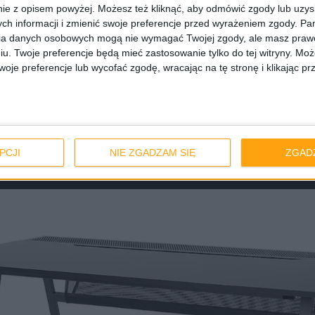
ie z opisem powyżej. Możesz też kliknąć, aby odmówić zgody lub uzy
Biurko UTESPELARE / fot. Ikea
ch informacji i zmienić swoje preferencje przed wyrażeniem zgody.
Pam
ia danych osobowych mogą nie wymagać Twojej zgody, ale masz prawo
iu. Twoje preferencje będą mieć zastosowanie tylko do tej witryny. M
trasznie nowocześnie i minimalistycznie, jak to rzeczy z I
je preferencje lub wycofać zgodę, wracając na tę stronę i klikając pr
ęcenia blatu o 180 stopni przez co w jednym ustawieniu
ęcie na krzesło. Jest tam też coś w rodzaju organizera 
am mieszane odczucia i wątpię, że pozwoli to zachow
w tym miejscu.
PCJI
NIE ZGADZAM SIĘ
ZGAD