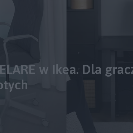
LARE w Ikea. Dla grac
otych