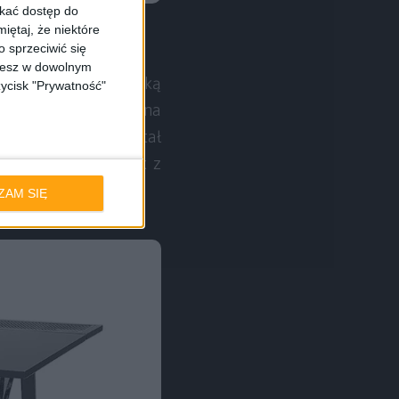
skać dostęp do
iętaj, że niektóre
 sprzeciwić się
ożesz w dowolnym
kei. Kolejną ciekawostką
zycisk "Prywatność"
 można mieć przelot na
na kable, który został
ać względy porządek z
ZAM SIĘ