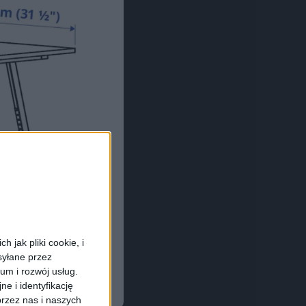
 jak pliki cookie, i
syłane przez
ium i rozwój usług.
e i identyfikację
rzez nas i naszych