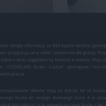
.
świat obiegła informacja, że IKEA będzie bardziej gamin
rs przygotują serię mebli i akcesoriów dla graczy. Prz
le dopiero teraz zagłębiłem się bardziej w temacie. Moja
 – UTESPELARE. Burko – a jakże! – gamingowe. I to o nim
skini gracza.
ersonalizowane reklamy mają się dobrze, bo na biurk
nowego biurka do swojego domowego biura. A w zasa
 długi blat roboczy. I cyk, pojawiło się nowe biurko z Ikei