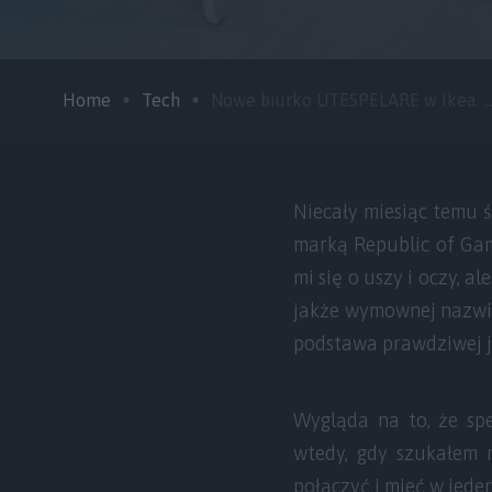
Home
Tech
Nowe biurko UTESPELARE w Ikea. ..
Niecały miesiąc temu 
marką Republic of Game
mi się o uszy i oczy, a
jakże wymownej nazwie
podstawa prawdziwej ja
Wygląda na to, że sp
wtedy, gdy szukałem 
połączyć i mieć w jeden