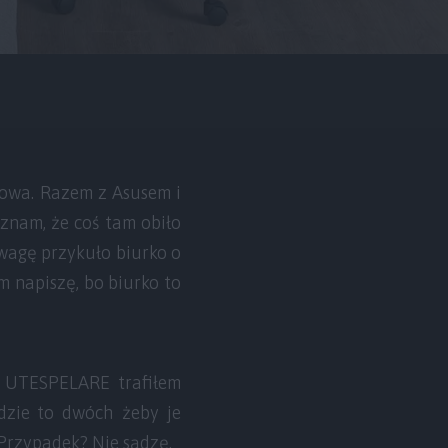
gowa. Razem z Asusem i
yznam, że coś tam obiło
 uwagę przykuło biurko o
 napiszę, bo biurko to
o UTESPELARE trafiłem
dzie to dwóch żeby je
. Przypadek? Nie sądzę.