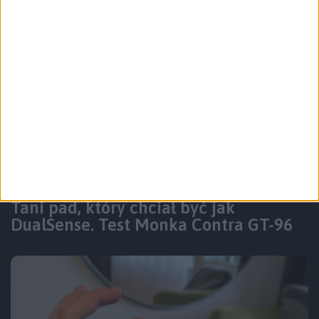
Recenzje sprzętu
Akcesoria
Tani pad, który chciał być jak
DualSense. Test Monka Contra GT-96