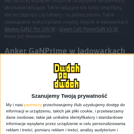
ale bardziej wydajne i odporne na wysokie temperatury
akcesoria ładujące. Takie ładujące nie tylko smartfony,
ale też laptopy czy tablety i to jednocześnie. Takie
rozwiązanie wykorzystano między innymi w ładowarkach
Baseus GaN2 Pro 100 W
i
Green Cell PowerGaN 65 W
,
które już testowałem.
Anker GaNPrime w ładowarkach
i powerbankach
Na polskim rynku pojawiły się dwa nowe produkty.
Pierwszy z nich to 65-watowa ładowarka Anker 735
GaNPrime, którą możemy ładować do trzech urządzeń w
Szanujemy Twoją prywatność
jednym czasie. Drugi z kolei to powerbank Anker 737
GaNPrime o mocy aż 140 W. Jak dla mnie, to właśnie ten
My i nasi
partnerzy
przechowujemy i/lub uzyskujemy dostęp do
informacji w urządzeniu, takich jak pliki cookie, i przetwarzamy
drugi jest znacznie ciekawszy, bo jest prawdziwą
dane osobowe, takie jak unikalne identyfikatory i standardowe
„wszystkomającą” stacją ładującą.
informacje wysyłane przez urządzenie w celu personalizowania
reklam i treści, pomiaru reklam i treści, analizy audytorium i