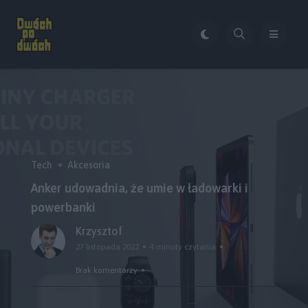
Tech
Akcesoria
Anker udowadnia, że umie w ładowarki i
powerbanki
Krzysztof
27 listopada 2022
4 minuty czytania
Brak komentarzy