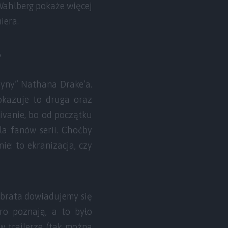
 Wahlberg pokaże więcej
iera.
?
zyny” Nathana Drake’a.
pokazuje to druga oraz
ivanie, bo od początku
la fanów serii. Choćby
ie: to ekranizacja, czy
o brata dowiadujemy się
ero poznają, a to było
w trailerze (tak można