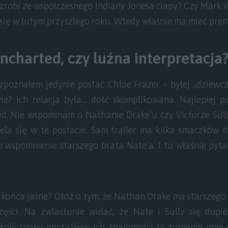
e zrobi ze współczesnego Indiany Jonesa ciapy? Czy Mark
się w lutym przyszłego roku. Wtedy właśnie ma mieć prem
ncharted, czy luźna interpretacja
zpoznałem jedynie postać Chloe Frazer – byłej „dziewc
e? Ich relacja była… dość skomplikowana. Najlepiej 
ed. Nie wspominam o Nathanie Drake’u czy Victorze Sull
ela się w te postacie. Sam trailer ma kilka smaczków d
 wspomnienie starszego brata Nate’a. I tu właśnie pytan
o końca jasne? Otóż o tym, że Nathan Drake ma starszeg
ęści. Na zwiastunie widać, że Nate i Sully się dopi
Okoliczności początków ich znajomości są zupełnie inne 