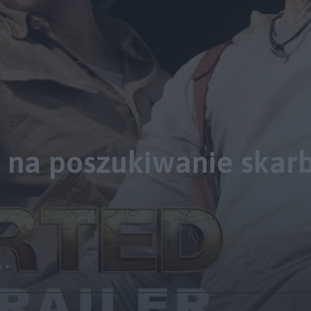
na poszukiwanie skar
y