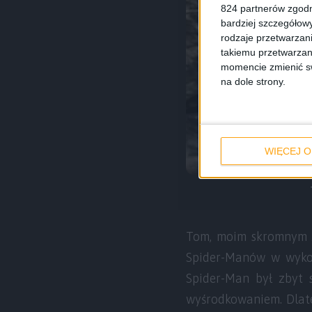
824 partnerów zgodn
bardziej szczegółowy
rodzaje przetwarzan
takiemu przetwarzan
momencie zmienić swo
na dole strony.
WIĘCEJ O
Tom, moim skromnym zd
Spider-Manów w wykon
Spider-Man był zbyt 
wyśrodkowaniem. Dlate