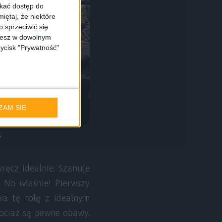
skać dostęp do
iętaj, że niektóre
 sprzeciwić się
ożesz w dowolnym
zycisk "Prywatność"
ZAM SIĘ
e
ręcz idealnie. Szanuje
 No właśnie! Pierwszy
wa tę rolę z idealnym
hociaż są pewne obawy.