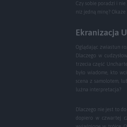
Czy sobie poradzi i ni
niż jedną minę? Okaże 
Ekranizacja U
Oglądając zwiastun ro
Dlaczego w cudzysłowi
trzecia część Unchart
było wiadome, kto wci
scena z samolotem, lub
luźna interpretacja?
Dlaczego nie jest to d
dopiero w czwartej cz
wyjaśnione w trójce. 