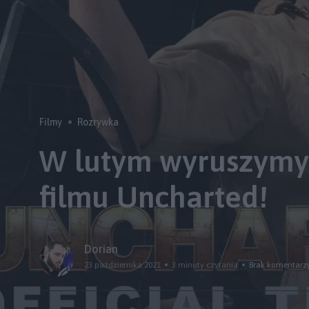
Filmy
Rozrywka
W lutym wyruszymy 
filmu Uncharted!
Dorian
23 października 2021
3 minuty czytania
Brak komentarz