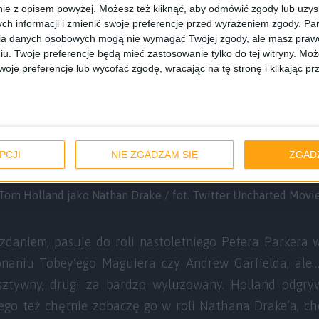
ie z opisem powyżej. Możesz też kliknąć, aby odmówić zgody lub uzy
ch informacji i zmienić swoje preferencje przed wyrażeniem zgody.
Pam
ia danych osobowych mogą nie wymagać Twojej zgody, ale masz prawo
iu. Twoje preferencje będą mieć zastosowanie tylko do tej witryny. M
je preferencje lub wycofać zgodę, wracając na tę stronę i klikając pr
PCJI
NIE ZGADZAM SIĘ
ZGAD
Tom Holland jako Nathan Drake / fot. Twitter Uncharted Movi
aniem, pasuje do roli nastoletniego Petera Parkera w
aniu Tobey’ego Maguiera czy Andrew Garfielda, ale…
sztywny, drugi za bardzo wyluzowany. Holland odgry
go też chętnie zobaczę go w roli Nathana Drake’a, c