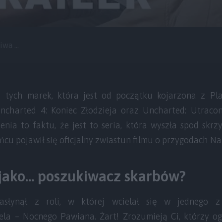
a ...
 tych marek, która jest od początku kojarzona z Pla
ncharted 4: Koniec Złodzieja oraz Uncharted: Utraco
enia to faktu, że jest to seria, która wyszła spod skr
cu pojawił się oficjalny zwiastun filmu o przygodach N
jako… poszukiwacz skarbów?
słynął z roli, w której wcielał się w jednego z
la – Nocnego Pawiana. Żart! Zrozumieją Ci, którzy o