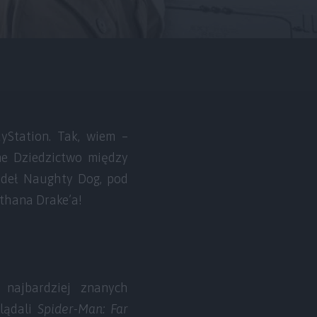
yStation. Tak, wiem –
ne Dziedzictwo między
zydeł Naughty Dog, pod
athana Drake’a!
 najbardziej znanych
glądali
Spider-Man: Far