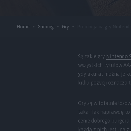
Home
Gaming
Gry
Promocja na gry Nintendo 
Są takie gry
Nintendo 
wszystkich tytułów AAA 
gdy akurat można je ku
kilku pozycji oznacza ta
Gry są w totalnie losowe
taka. Tak naprawdę to 
cenie dobrego burgera 
każda z nich jest „na z