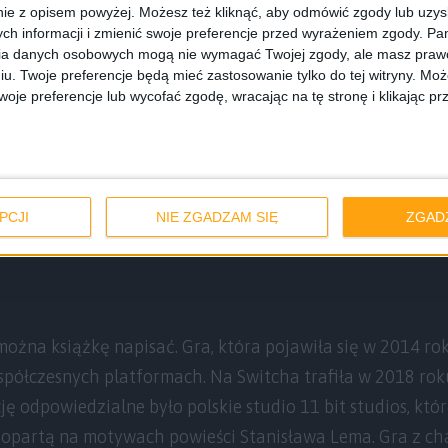
ie z opisem powyżej. Możesz też kliknąć, aby odmówić zgody lub uzy
ch informacji i zmienić swoje preferencje przed wyrażeniem zgody.
Pam
 Edition
można mieć za 16,49 złotych, a wersja podstawow
ia danych osobowych mogą nie wymagać Twojej zgody, ale masz prawo
iu. Twoje preferencje będą mieć zastosowanie tylko do tej witryny. M
rzypadku jest to najniższa cena jaka kiedykolwiek była 
je preferencje lub wycofać zgodę, wracając na tę stronę i klikając pr
na z niższych, bo ostatni raz Moonlighter w tej cenie był
bowiązuje do 26 lutego.
f Mine: Complete Edition
PCJI
NIE ZGADZAM SIĘ
ZGAD
można książkę napisać. Gra, która pojawiła się w 2014 ro
półczesnych platformach. Na Switcha trafiła w 2018 roku
ję odpowiedzialne było polskie studio 11 bit studios, któ
, opartą na motywach powieści Stanisława Lema. Gra z c