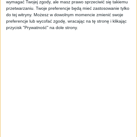
wymagać Twojej zgody, ale masz prawo sprzeciwić się takiemu
Cześć Dorian,

przetwarzaniu. Twoje preferencje będą mieć zastosowanie tylko
do tej witryny. Możesz w dowolnym momencie zmienić swoje
preferencje lub wycofać zgodę, wracając na tę stronę i klikając
Dziękujemy za skontaktowanie się z Centrum 
przycisk "Prywatność" na dole strony.
Obsługi Klienta PlayStation w sprawie 
subskrypcji. 

Uprzejmie prosimy o załączenie zrzutu 
ekranu zaistniałego problemu. Nie 
oferujemy zwrotów pieniędzy za zakupione 
treści cyfrowe w PlayStation Store, które 
zostały pobrane/wykorzystane (chyba że są 
one wadliwe). Jak wspomniano, zanim 
będziemy mogli dalej pomóc, potrzebujemy 
od Ciebie dokumentacji. Aby przesłać nam 
tę dokumentację, załącz pliki do 
odpowiedzi na nasz e-mail. Akceptujemy 
pliki JPG, BMP, PNG i PDF o łącznej 