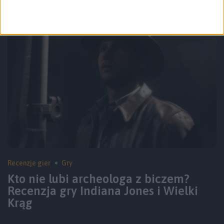
Recenzje gier
Gry
Kto nie lubi archeologa z biczem?
Recenzja gry Indiana Jones i Wielki
Krąg