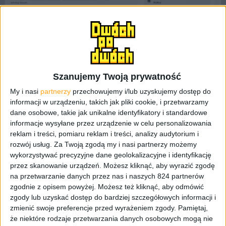
Szanujemy Twoją prywatność
PlayStation Plus – plany abonamentowe / fot. playstation.com
My i nasi
partnerzy
przechowujemy i/lub uzyskujemy dostęp do
informacji w urządzeniu, takich jak pliki cookie, i przetwarzamy
Sądząc po tym w jakim stanie była usługa (i w sumie
dane osobowe, takie jak unikalne identyfikatory i standardowe
nadal jest), traktował bym to bardziej jako betę. A może
informacje wysyłane przez urządzenie w celu personalizowania
reklam i treści, pomiaru reklam i treści, analizy audytorium i
nawet alfę. Takiej fuszery w świecie gier to nie widziałem
rozwój usług.
Za Twoją zgodą my i nasi partnerzy możemy
chyba od czasów premiery
Cyberpunka 2077
. Większość
wykorzystywać precyzyjne dane geolokalizacyjne i identyfikację
tytułów z listy, która była udostępniana dużo wcześniej,
przez skanowanie urządzeń. Możesz kliknąć, aby wyrazić zgodę
nie jest dostępna w naszym kraju. Sociale PlayStation, na
na przetwarzanie danych przez nas i naszych 824 partnerów
pytanie co się dzieje, odsyłają na pomoc techniczną,
zgodnie z opisem powyżej. Możesz też kliknąć, aby odmówić
która daje o to taką odpowiedź:
zgody lub uzyskać dostęp do bardziej szczegółowych informacji i
zmienić swoje preferencje przed wyrażeniem zgody.
Pamiętaj,
że niektóre rodzaje przetwarzania danych osobowych mogą nie