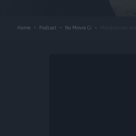
Home
Podcast
No Movie Ci
Mandalorian Sezo