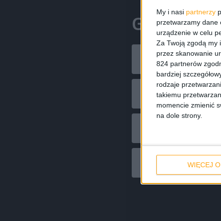
My i nasi
partnerzy
p
Gdzie nas 
przetwarzamy dane os
urządzenie w celu pe
Za Twoją zgodą my i
przez skanowanie ur
RSS
824 partnerów zgodn
bardziej szczegółowy
rodzaje przetwarzan
YouTube
takiemu przetwarzan
momencie zmienić swo
na dole strony.
Podcast Addi
Radio Public
WIĘCEJ O