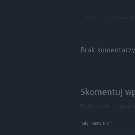
Disney
Dwóch po dwóch
Brak komentarz
Skomentuj wp
Twój adres e-mail nie zostani
Imię i nazwisko *