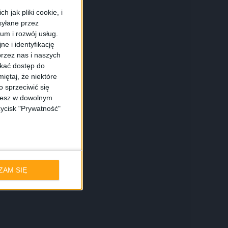
 jak pliki cookie, i
syłane przez
ium i rozwój usług.
e i identyfikację
rzez nas i naszych
e Podcasts
skać dostęp do
iętaj, że niektóre
 sprzeciwić się
Overcast
ożesz w dowolnym
zycisk "Prywatność"
CastBox
her
ZAM SIĘ