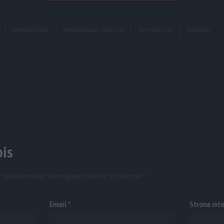
Mandalorian
Mandalorian Sezon 3
No Movie ci
Podcast
y
is
e opublikowany.
Wymagane pola są oznaczone
*
Email
*
Strona int