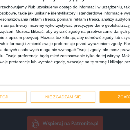
rzechowujemy i/lub uzyskujemy dostęp do informacji w urządzeniu, takich
słuchać?
obowe, takie jak unikalne identyfikatory i standardowe informacje wy
rsonalizowania reklam i treści, pomiaru reklam i treści, analizy audytor
 nasi partnerzy możemy wykorzystywać precyzyjne dane geolokalizacyjn
ządzeń. Możesz kliknąć, aby wyrazić zgodę na przetwarzanie danych p
Spotify
Google Podcasts
Appl
ie z opisem powyżej. Możesz też kliknąć, aby odmówić zgody lub uzy
ch informacji i zmienić swoje preferencje przed wyrażeniem zgody.
Pam
ia danych osobowych mogą nie wymagać Twojej zgody, ale masz prawo
PocketCasts
Amazon Music
iu. Twoje preferencje będą mieć zastosowanie tylko do tej witryny. M
je preferencje lub wycofać zgodę, wracając na tę stronę i klikając pr
ct
Podchaser
Podbean
TuneIn
Deezer
Stitc
PCJI
NIE ZGADZAM SIĘ
ZGAD