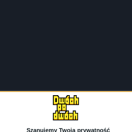
gadankę o serialu Mandalorian Sezon 3. Tym razem odci
ł 19, który do tej pory jest tym najdłuższym, ale – jak st
nym i głupim. Jest zbyt mało Mando w Mando.
Szanujemy Twoją prywatność