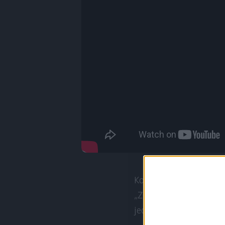
Kontynuujemy naszą po
„Zgromadzenie”, Rozdzia
jednogłośnie – też nud