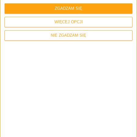
ZGADZAM SIĘ
WIĘCEJ OPCJI
Zapamiętaj moje dane w tej przeglądarce podczas pisania kolejnych
NIE ZGADZAM SIĘ
komentarzy.
Zerknij też na inne teksty