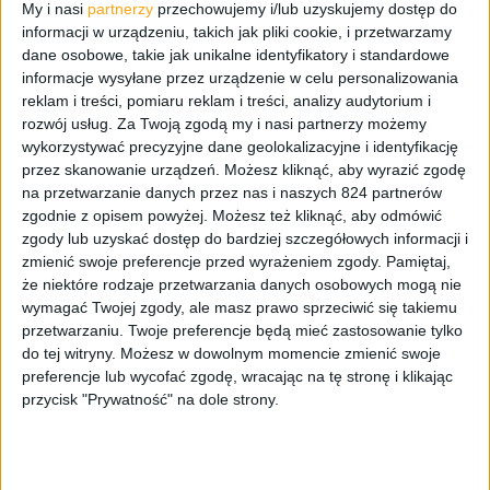
My i nasi
partnerzy
przechowujemy i/lub uzyskujemy dostęp do
Sezon 3 serialu Mandalorian ma mieć 8 odcinków, więc
informacji w urządzeniu, takich jak pliki cookie, i przetwarzamy
już jesteśmy bliżej niż dalej i wreszcie coś się dzieje.
dane osobowe, takie jak unikalne identyfikatory i standardowe
Prawie jednogłośnie stwierdziliśmy, że to najlepszy
informacje wysyłane przez urządzenie w celu personalizowania
odcinek tego sezonu jak do tej pory. W tym odcinku jest
reklam i treści, pomiaru reklam i treści, analizy audytorium i
bardzo mało Grogu, Din Djarin wraz z kumplami leci
rozwój usług.
Za Twoją zgodą my i nasi partnerzy możemy
wykorzystywać precyzyjne dane geolokalizacyjne i identyfikację
pomóc Karga i uporać się z piratami na Navarro, a Bo
przez skanowanie urządzeń. Możesz kliknąć, aby wyrazić zgodę
Katan jednak może zdjąć czopkę.
na przetwarzanie danych przez nas i naszych 824 partnerów
zgodnie z opisem powyżej. Możesz też kliknąć, aby odmówić
Gdzie nas słuchać?
zgody lub uzyskać dostęp do bardziej szczegółowych informacji i
zmienić swoje preferencje przed wyrażeniem zgody.
Pamiętaj,
że niektóre rodzaje przetwarzania danych osobowych mogą nie
RSS
Spotify
wymagać Twojej zgody, ale masz prawo sprzeciwić się takiemu
przetwarzaniu. Twoje preferencje będą mieć zastosowanie tylko
do tej witryny. Możesz w dowolnym momencie zmienić swoje
Google Podcasts
preferencje lub wycofać zgodę, wracając na tę stronę i klikając
przycisk "Prywatność" na dole strony.
Apple Podcasts
YouTube