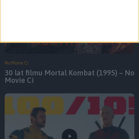
No Movie Ci
30 lat filmu Mortal Kombat (1995) – No
Movie Ci