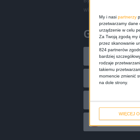
Byliśmy w błędzie, bo s
wiemy, że jeszcze jest 
My i nasi
partnerzy
p
przetwarzamy dane os
Gdzie nas 
urządzenie w celu pe
Za Twoją zgodą my i
przez skanowanie ur
824 partnerów zgodn
RSS
bardziej szczegółowy
rodzaje przetwarzan
takiemu przetwarzan
momencie zmienić swo
YouTube
na dole strony.
Podcast Addi
WIĘCEJ O
Radio Public