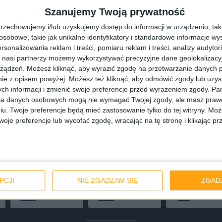
iódmy odcinek jest naprawdę świetny. Problem tylko w tym,
Szanujemy Twoją prywatność
jeden odcinek) jest bardzo nierówny.
rzechowujemy i/lub uzyskujemy dostęp do informacji w urządzeniu, takich
obowe, takie jak unikalne identyfikatory i standardowe informacje wy
słuchać?
rsonalizowania reklam i treści, pomiaru reklam i treści, analizy audytor
 nasi partnerzy możemy wykorzystywać precyzyjne dane geolokalizacyjn
ządzeń. Możesz kliknąć, aby wyrazić zgodę na przetwarzanie danych p
ie z opisem powyżej. Możesz też kliknąć, aby odmówić zgody lub uzy
Spotify
Google Podcasts
Appl
ch informacji i zmienić swoje preferencje przed wyrażeniem zgody.
Pam
ia danych osobowych mogą nie wymagać Twojej zgody, ale masz prawo
iu. Twoje preferencje będą mieć zastosowanie tylko do tej witryny. M
je preferencje lub wycofać zgodę, wracając na tę stronę i klikając pr
PocketCasts
Amazon Music
ct
Podchaser
Podbean
PCJI
NIE ZGADZAM SIĘ
ZGAD
TuneIn
Deezer
Stitc