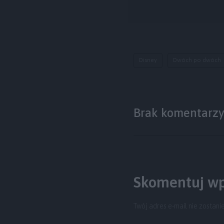
Disney
Dwóch po dwóch
Brak komentarz
Skomentuj wp
Twój adres e-mail nie zostani