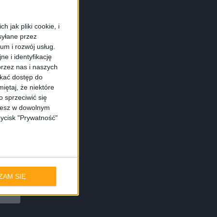
 że cały sezon (tak,
 jak pliki cookie, i
syłane przez
ium i rozwój usług.
e i identyfikację
rzez nas i naszych
skać dostęp do
e Podcasts
iętaj, że niektóre
 sprzeciwić się
ożesz w dowolnym
zycisk "Prywatność"
Overcast
CastBox
ZAM SIĘ
her