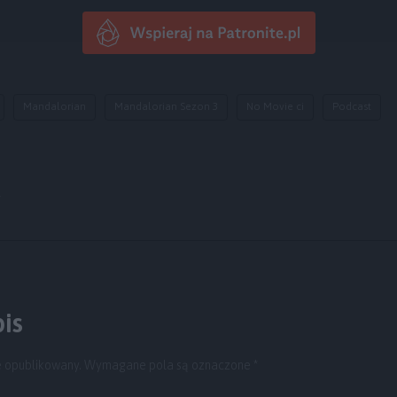
Mandalorian
Mandalorian Sezon 3
No Movie ci
Podcast
y
is
e opublikowany.
Wymagane pola są oznaczone
*