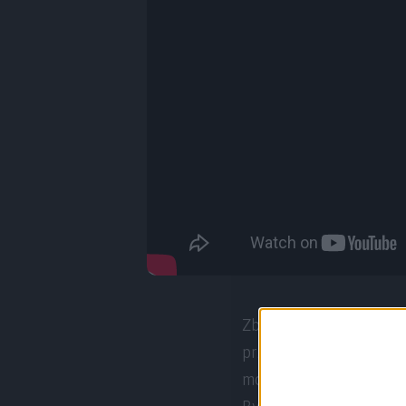
Zbliżamy się do końca
przedostatni odcinek, 
mówiliśmy, że poziom j