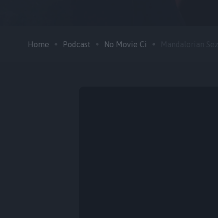
Home
Podcast
No Movie Ci
Mandalorian Sezo