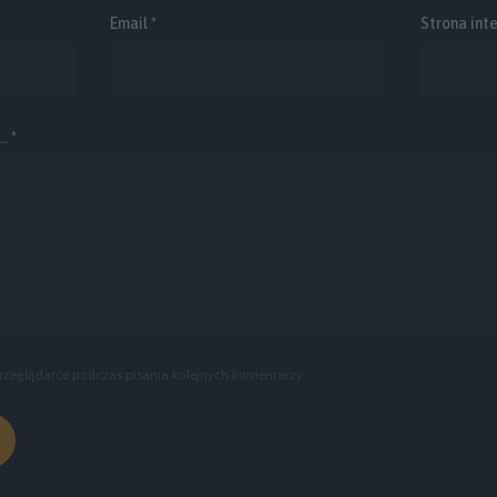
Email
*
Strona int
. *
rzeglądarce podczas pisania kolejnych komentarzy.