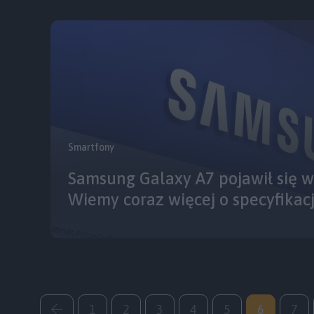
Smartfony
Samsung Galaxy A7 pojawił się 
Wiemy coraz więcej o specyfikacj
1
2
3
4
5
6
7