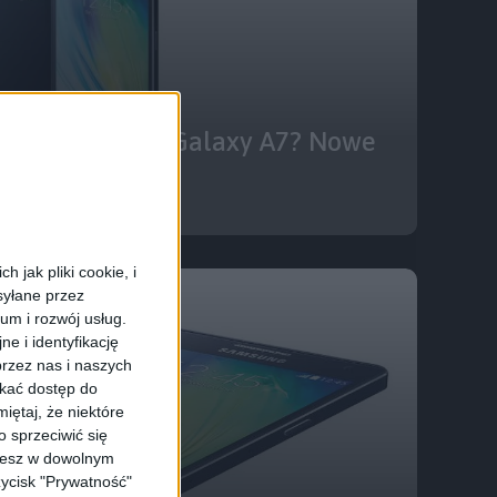
miera Samsung Galaxy A7? Nowe
 jak pliki cookie, i
syłane przez
ium i rozwój usług.
e i identyfikację
rzez nas i naszych
skać dostęp do
iętaj, że niektóre
 sprzeciwić się
ożesz w dowolnym
zycisk "Prywatność"