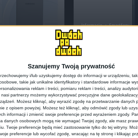
Informacje
Smartfony
ym smartfonem
Już wkrótce pre
informacje
Szanujemy Twoją prywatność
rzechowujemy i/lub uzyskujemy dostęp do informacji w urządzeniu, takich
obowe, takie jak unikalne identyfikatory i standardowe informacje wy
rsonalizowania reklam i treści, pomiaru reklam i treści, analizy audytor
 nasi partnerzy możemy wykorzystywać precyzyjne dane geolokalizacyjn
ządzeń. Możesz kliknąć, aby wyrazić zgodę na przetwarzanie danych p
ie z opisem powyżej. Możesz też kliknąć, aby odmówić zgody lub uzy
ch informacji i zmienić swoje preferencje przed wyrażeniem zgody.
Pam
ia danych osobowych mogą nie wymagać Twojej zgody, ale masz prawo
iu. Twoje preferencje będą mieć zastosowanie tylko do tej witryny. M
Smartfony
je preferencje lub wycofać zgodę, wracając na tę stronę i klikając pr