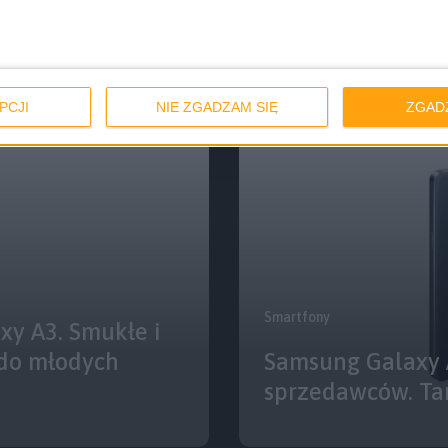
Nowe informacje 
do kupienia
Samsunga Galax
PCJI
NIE ZGADZAM SIĘ
ZGAD
Smartfony
xy A3. Smukłe i
do młodych
Samsung Galaxy A
sprzedawców. Tan