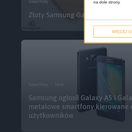
Smartfony
na dole strony.
Złoty Samsung Galaxy Alpha już 
WIĘCEJ O
Smartfony
Tech
Samsung ogłosił Galaxy A5 i Gala
metalowe smartfony kierowane 
użytkowników