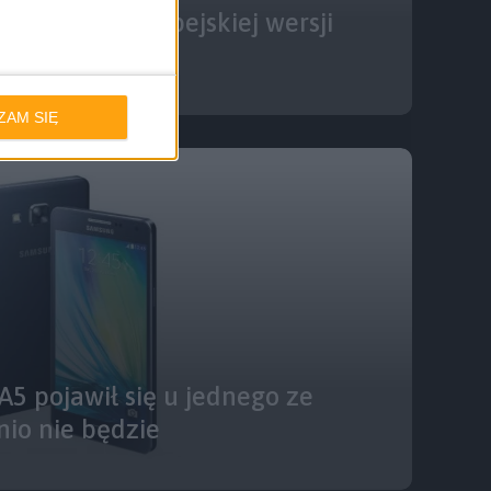
odnośnie europejskiej wersji
y A7
ZAM SIĘ
5 pojawił się u jednego ze
io nie będzie