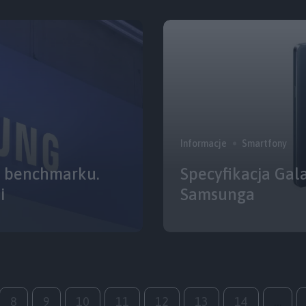
Informacje
Smartfony
w benchmarku.
Specyfikacja Gal
i
Samsunga
8
9
10
11
12
13
14
…