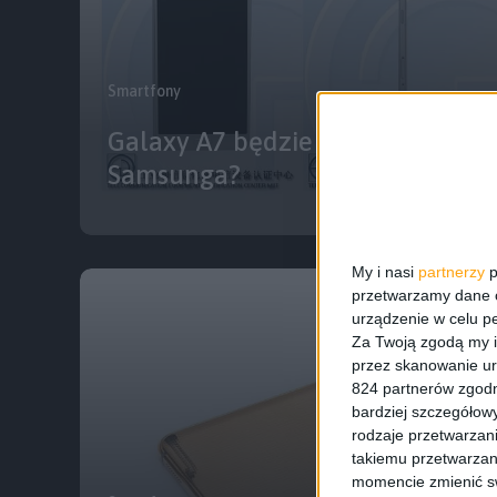
Smartfony
Galaxy A7 będzie najsmuklejsz
Samsunga?
My i nasi
partnerzy
p
przetwarzamy dane os
urządzenie w celu pe
Za Twoją zgodą my i
przez skanowanie ur
824 partnerów zgodn
bardziej szczegółowy
rodzaje przetwarzan
takiemu przetwarzan
momencie zmienić swo