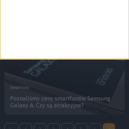
Samsung Galaxy A7 z 5,5-calowym
ekranem Super AMOLED?
Smartfony
Poznaliśmy ceny smartfonów Samsung
Galaxy A. Czy są atrakcyjne?