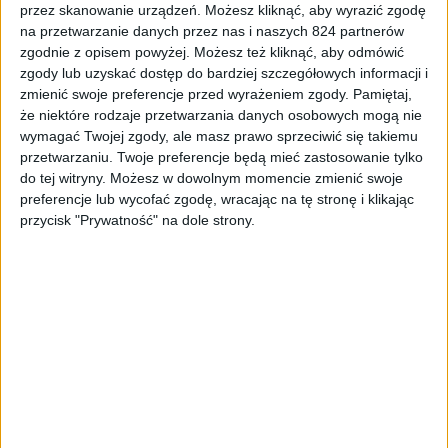
przez skanowanie urządzeń. Możesz kliknąć, aby wyrazić zgodę
na przetwarzanie danych przez nas i naszych 824 partnerów
zgodnie z opisem powyżej. Możesz też kliknąć, aby odmówić
Smartfony
zgody lub uzyskać dostęp do bardziej szczegółowych informacji i
zmienić swoje preferencje przed wyrażeniem zgody.
Pamiętaj,
Samsung Galaxy A3 i Galaxy A5 na
że niektóre rodzaje przetwarzania danych osobowych mogą nie
kolejnych zdjęciach (aktualizacja: wideo)
wymagać Twojej zgody, ale masz prawo sprzeciwić się takiemu
przetwarzaniu. Twoje preferencje będą mieć zastosowanie tylko
do tej witryny. Możesz w dowolnym momencie zmienić swoje
preferencje lub wycofać zgodę, wracając na tę stronę i klikając
przycisk "Prywatność" na dole strony.
Smartfony
Samsung Galaxy A5 na pierwszych
prasowych renderach