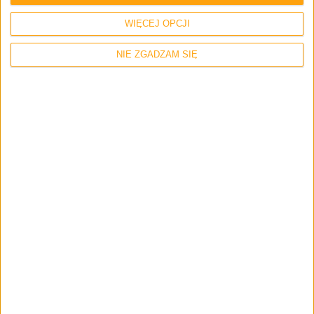
metalowe i dostępne w 6 kolorach?
WIĘCEJ OPCJI
NIE ZGADZAM SIĘ
Smartfony
Pierwsze zdjęcia Samsunga Galaxy A3