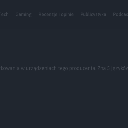
Tech
Gaming
Recenzje i opinie
Publicystyka
Podcas
erkowania w urządzeniach tego producenta. Zna 5 językó