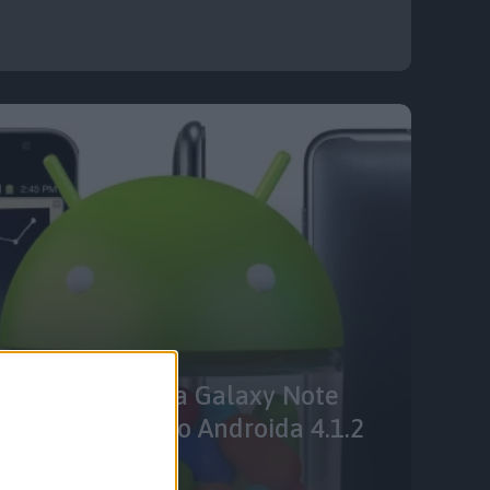
larze Samsunga Galaxy Note
 aktualizację do Androida 4.1.2