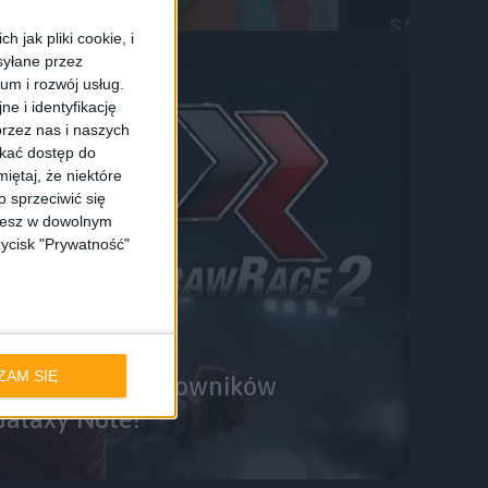
 jak pliki cookie, i
syłane przez
ium i rozwój usług.
e i identyfikację
rzez nas i naszych
skać dostęp do
iętaj, że niektóre
 sprzeciwić się
ożesz w dowolnym
zycisk "Prywatność"
ZAM SIĘ
darmo dla użytkowników
Galaxy Note!