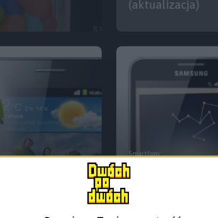
(aktualizacja)
Smartfony
Pierwsze egzemp
 i Galaxy Note
GT-N7000 dostały
Jelly Bean