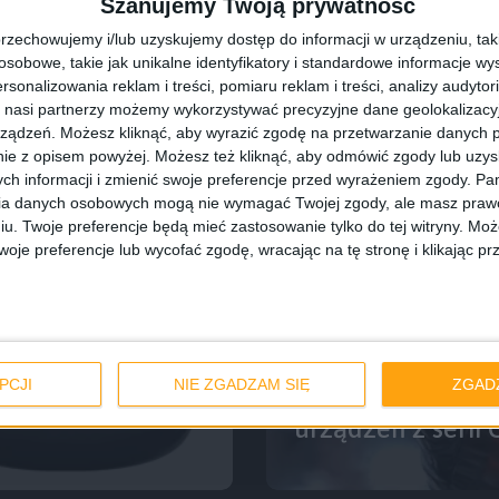
Szanujemy Twoją prywatność
rzechowujemy i/lub uzyskujemy dostęp do informacji w urządzeniu, takich
obowe, takie jak unikalne identyfikatory i standardowe informacje wy
rsonalizowania reklam i treści, pomiaru reklam i treści, analizy audytor
 nasi partnerzy możemy wykorzystywać precyzyjne dane geolokalizacyjn
ządzeń. Możesz kliknąć, aby wyrazić zgodę na przetwarzanie danych p
ie z opisem powyżej. Możesz też kliknąć, aby odmówić zgody lub uzy
ch informacji i zmienić swoje preferencje przed wyrażeniem zgody.
Pam
ia danych osobowych mogą nie wymagać Twojej zgody, ale masz prawo
iu. Twoje preferencje będą mieć zastosowanie tylko do tej witryny. M
je preferencje lub wycofać zgodę, wracając na tę stronę i klikając pr
Blog
PCJI
NIE ZGADZAM SIĘ
ZGAD
low-end bez
Draw Race 2 za 
urządzeń z serii 