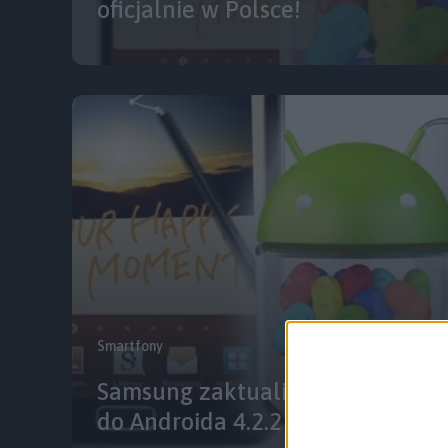
oficjalnie w Polsce!
Smartfony
Samsung zaktualizuje Galaxy S II
do Androida 4.2.2 Jelly Bean?