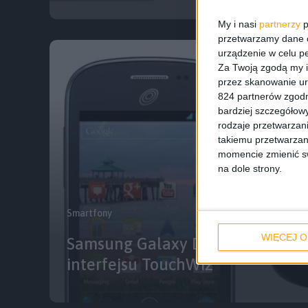
My i nasi
partnerzy
p
przetwarzamy dane os
urządzenie w celu pe
Za Twoją zgodą my i
przez skanowanie ur
824 partnerów zgodn
bardziej szczegółowy
rodzaje przetwarzan
takiemu przetwarzan
momencie zmienić swo
na dole strony.
Smartfony
WIĘCEJ O
Samsung Galaxy Discover czyli 
interfejsu TouchWiz