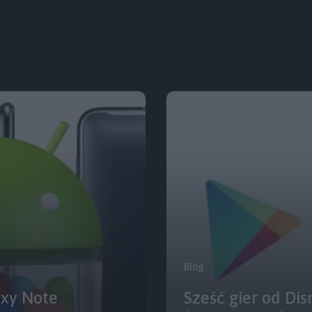
Blog
axy Note
Sześć gier od Di