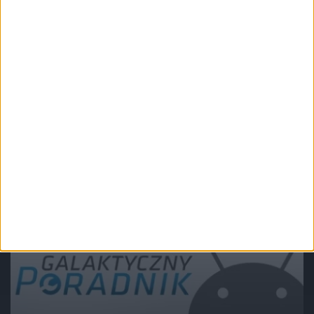
Poradniki
Galaktyczny Poradnik #9: Przegląd
fabrycznych aplikacji Samsunga