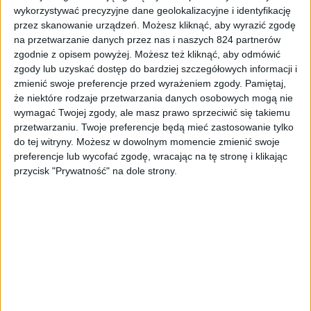
wykorzystywać precyzyjne dane geolokalizacyjne i identyfikację
SwipeBack, CrappaLinks i Tinted Status
przez skanowanie urządzeń. Możesz kliknąć, aby wyrazić zgodę
Bar – świetne moduły Xposed
na przetwarzanie danych przez nas i naszych 824 partnerów
zgodnie z opisem powyżej. Możesz też kliknąć, aby odmówić
zgody lub uzyskać dostęp do bardziej szczegółowych informacji i
zmienić swoje preferencje przed wyrażeniem zgody.
Pamiętaj,
że niektóre rodzaje przetwarzania danych osobowych mogą nie
wymagać Twojej zgody, ale masz prawo sprzeciwić się takiemu
przetwarzaniu. Twoje preferencje będą mieć zastosowanie tylko
do tej witryny. Możesz w dowolnym momencie zmienić swoje
preferencje lub wycofać zgodę, wracając na tę stronę i klikając
przycisk "Prywatność" na dole strony.
Poradniki
Galaktyczny Poradnik Plus #3: Zmiana
rozmiaru partycji systemowych w Galaxy
S III