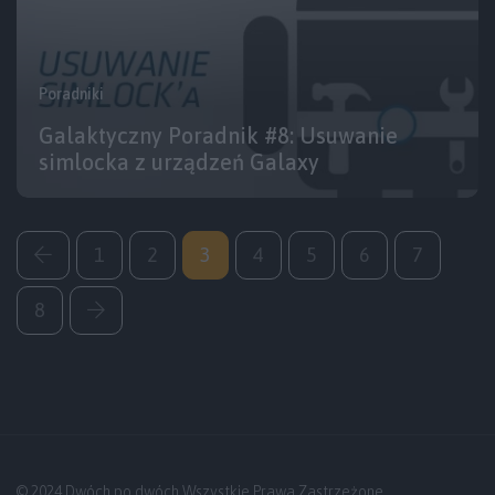
Poradniki
Galaktyczny Poradnik #8: Usuwanie
simlocka z urządzeń Galaxy
1
2
3
4
5
6
7
8
© 2024 Dwóch po dwóch Wszystkie Prawa Zastrzeżone