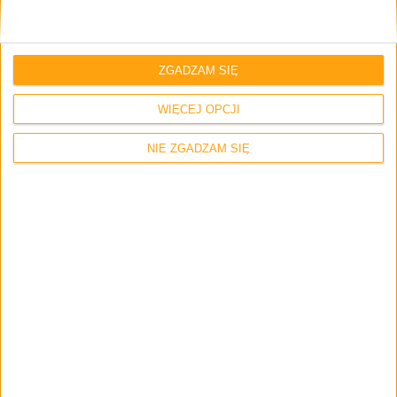
ZGADZAM SIĘ
WIĘCEJ OPCJI
NIE ZGADZAM SIĘ
Poradniki
Galaktyczny Poradnik Plus #2: FAQ –
wgrywanie oprogramowania