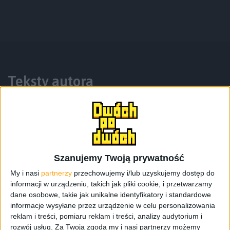
Teksty autora
Szanujemy Twoją prywatność
My i nasi
partnerzy
przechowujemy i/lub uzyskujemy dostęp do
informacji w urządzeniu, takich jak pliki cookie, i przetwarzamy
dane osobowe, takie jak unikalne identyfikatory i standardowe
informacje wysyłane przez urządzenie w celu personalizowania
Poradniki
reklam i treści, pomiaru reklam i treści, analizy audytorium i
Galaktyczny Poradnik Plus #4:
rozwój usług.
Za Twoją zgodą my i nasi partnerzy możemy