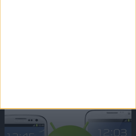
Smartfony
Galaxy Mega 5.8 i Galaxy Mega 6.3 w
wersjach z obsługą dwóch kart SIM