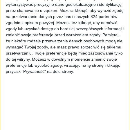
wykorzystywać precyzyjne dane geolokalizacyjne i identyfikację
Samsung Galaxy S III uchwycony z
przez skanowanie urządzeń. Możesz kliknąć, aby wyrazić zgodę
Androidem 4.3 Jelly Bean!
na przetwarzanie danych przez nas i naszych 824 partnerów
zgodnie z opisem powyżej. Możesz też kliknąć, aby odmówić
zgody lub uzyskać dostęp do bardziej szczegółowych informacji i
zmienić swoje preferencje przed wyrażeniem zgody.
Pamiętaj,
że niektóre rodzaje przetwarzania danych osobowych mogą nie
wymagać Twojej zgody, ale masz prawo sprzeciwić się takiemu
przetwarzaniu. Twoje preferencje będą mieć zastosowanie tylko
do tej witryny. Możesz w dowolnym momencie zmienić swoje
preferencje lub wycofać zgodę, wracając na tę stronę i klikając
przycisk "Prywatność" na dole strony.
Blog
Galaxy Note III LTE ujawniony przez
serwis Picasa?