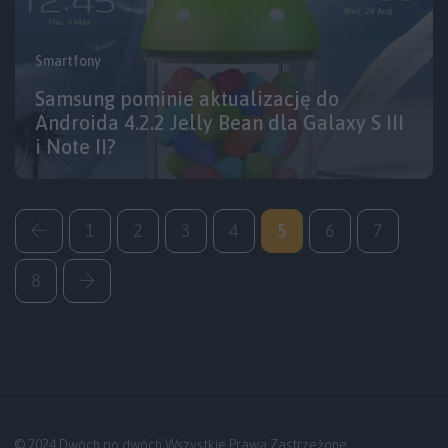
Smartfony
Samsung pominie aktualizację do
Androida 4.2.2 Jelly Bean dla Galaxy S III
i Note II?
1
2
3
4
5
6
7
8
© 2024 Dwóch po dwóch Wszystkie Prawa Zastrzeżone