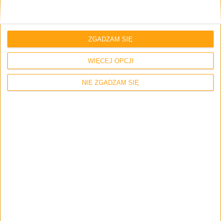
ZGADZAM SIĘ
WIĘCEJ OPCJI
Blog
NIE ZGADZAM SIĘ
Nowości w Google Play: nowy interfejs
sklepu oraz możliwość zakupu książek w
Polsce