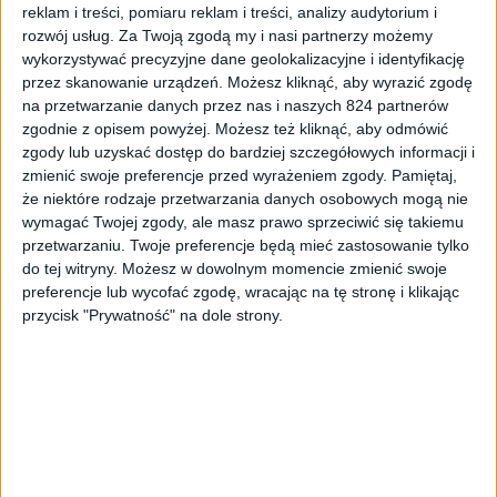
reklam i treści, pomiaru reklam i treści, analizy audytorium i
rozwój usług.
Za Twoją zgodą my i nasi partnerzy możemy
wykorzystywać precyzyjne dane geolokalizacyjne i identyfikację
przez skanowanie urządzeń. Możesz kliknąć, aby wyrazić zgodę
na przetwarzanie danych przez nas i naszych 824 partnerów
zgodnie z opisem powyżej. Możesz też kliknąć, aby odmówić
Smartfony
Tech
zgody lub uzyskać dostęp do bardziej szczegółowych informacji i
zmienić swoje preferencje przed wyrażeniem zgody.
Pamiętaj,
31 marca zobaczymy dwa smartfony, w
że niektóre rodzaje przetwarzania danych osobowych mogą nie
tym jeden w Polsce
wymagać Twojej zgody, ale masz prawo sprzeciwić się takiemu
przetwarzaniu. Twoje preferencje będą mieć zastosowanie tylko
do tej witryny. Możesz w dowolnym momencie zmienić swoje
preferencje lub wycofać zgodę, wracając na tę stronę i klikając
przycisk "Prywatność" na dole strony.
Mamy do pogrania