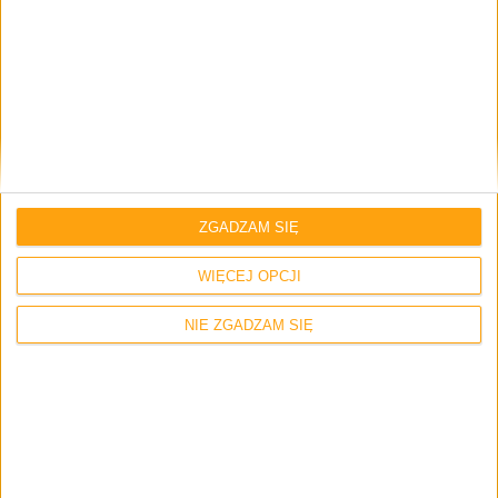
Smartfony
Tech
Windows 11 na Surface Duo? Tak, ale
lepiej tego nie instalować
ZGADZAM SIĘ
WIĘCEJ OPCJI
NIE ZGADZAM SIĘ
Mamy do pogrania
Jak to Cyberpunk 2077 po roku wyszedł z
bety – Mamy do pogrania #10