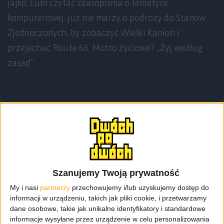
jajko. Lubi czytać czasopisma o tematyce
komputerowej. już nie marzy o podróży do Stanów
Zjednoczonych, by zobaczyć Wielki Kanion i
przejechać Route 66. Motto życiowe? „Żyj według
zasad”.
Teksty autora
Szanujemy Twoją prywatność
My i nasi
partnerzy
przechowujemy i/lub uzyskujemy dostęp do
informacji w urządzeniu, takich jak pliki cookie, i przetwarzamy
dane osobowe, takie jak unikalne identyfikatory i standardowe
informacje wysyłane przez urządzenie w celu personalizowania