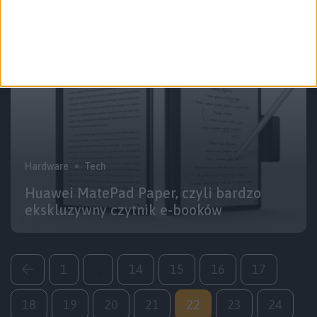
Hardware
Tech
Huawei MatePad Paper, czyli bardzo
ekskluzywny czytnik e-booków
1
…
14
15
16
17
18
19
20
21
22
23
24