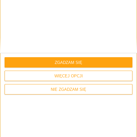
Promocje i okazje
Blog
Amazon Business: Jak skorzystać ze
zniżki 30 euro na pierwsze zakupy?
ZGADZAM SIĘ
WIĘCEJ OPCJI
NIE ZGADZAM SIĘ
Gry
5 kwietnia – właśnie wtedy zagramy
LEGO Star Wars: The Skywalker Saga