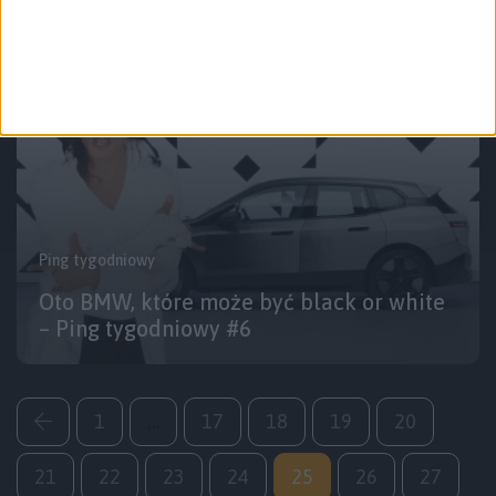
Ping tygodniowy
Oto BMW, które może być black or white
– Ping tygodniowy #6
1
…
17
18
19
20
21
22
23
24
25
26
27