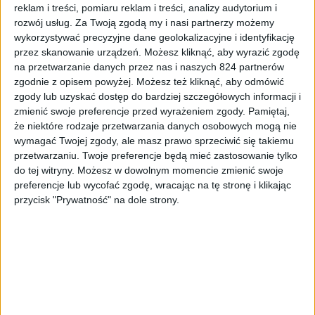
reklam i treści, pomiaru reklam i treści, analizy audytorium i
rozwój usług.
Za Twoją zgodą my i nasi partnerzy możemy
wykorzystywać precyzyjne dane geolokalizacyjne i identyfikację
przez skanowanie urządzeń. Możesz kliknąć, aby wyrazić zgodę
na przetwarzanie danych przez nas i naszych 824 partnerów
zgodnie z opisem powyżej. Możesz też kliknąć, aby odmówić
Smartfony
Tech
zgody lub uzyskać dostęp do bardziej szczegółowych informacji i
zmienić swoje preferencje przed wyrażeniem zgody.
Pamiętaj,
Huawei też daje 500+. Huawei P50 Pro i
że niektóre rodzaje przetwarzania danych osobowych mogą nie
Huawei P50 Pocket są już w Polsce
wymagać Twojej zgody, ale masz prawo sprzeciwić się takiemu
przetwarzaniu. Twoje preferencje będą mieć zastosowanie tylko
do tej witryny. Możesz w dowolnym momencie zmienić swoje
preferencje lub wycofać zgodę, wracając na tę stronę i klikając
przycisk "Prywatność" na dole strony.
Smartfony
Tech