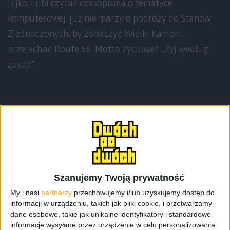
jajko. Lubi czytać czasopisma o tematyce
komputerowej. już nie marzy o podróży do Stanów
Zjednoczonych, by zobaczyć Wielki Kanion i
przejechać Route 66. Motto życiowe? „Żyj według
zasad”.
Teksty autora
Szanujemy Twoją prywatność
My i nasi
partnerzy
przechowujemy i/lub uzyskujemy dostęp do
informacji w urządzeniu, takich jak pliki cookie, i przetwarzamy
dane osobowe, takie jak unikalne identyfikatory i standardowe
informacje wysyłane przez urządzenie w celu personalizowania