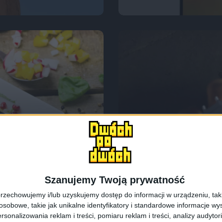
Akcesoria
Tech
po raz czwarty i
Jedna, by nałado
Cell PowerGaN 6
Szanujemy Twoją prywatność
rzechowujemy i/lub uzyskujemy dostęp do informacji w urządzeniu, takich
obowe, takie jak unikalne identyfikatory i standardowe informacje wy
rsonalizowania reklam i treści, pomiaru reklam i treści, analizy audytor