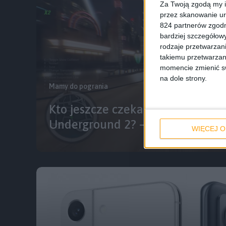
Za Twoją zgodą my i
przez skanowanie ur
824 partnerów zgodn
bardziej szczegółowy
rodzaje przetwarzan
takiemu przetwarzan
momencie zmienić swo
na dole strony.
Mamy do pogrania
Kto jeszcze czeka na remake Ne
Underground 2? – Mamy do pogr
WIĘCEJ O