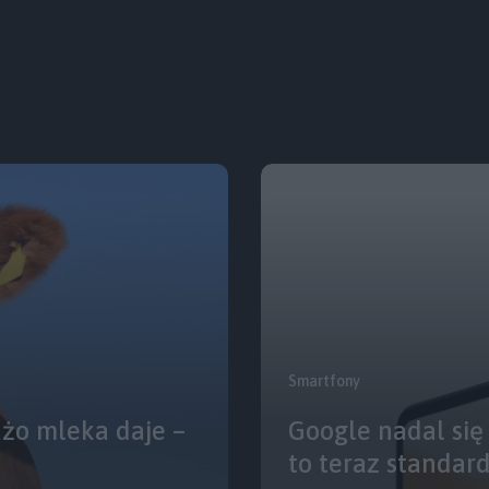
Smartfony
użo mleka daje –
Google nadal się 
to teraz standar