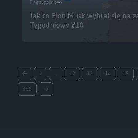
Ping tygodniowy
Jak to Elon Musk wybrał się na z
Tygodniowy #10
1
…
12
13
14
15
358