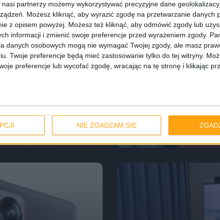
 nasi partnerzy możemy wykorzystywać precyzyjne dane geolokalizacyjn
ządzeń. Możesz kliknąć, aby wyrazić zgodę na przetwarzanie danych p
ie z opisem powyżej. Możesz też kliknąć, aby odmówić zgody lub uzy
ch informacji i zmienić swoje preferencje przed wyrażeniem zgody.
Pam
ia danych osobowych mogą nie wymagać Twojej zgody, ale masz prawo
iu. Twoje preferencje będą mieć zastosowanie tylko do tej witryny. M
je preferencje lub wycofać zgodę, wracając na tę stronę i klikając pr
Smartfony
Tech
ed for Speed
ania #14
Można już zamawi
PCJI
NIE ZGADZAM SIĘ
ZGAD