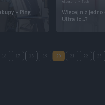
Akcesoria
Tech
akupy – Ping
Więcej niż jedno
Ultra to…?
16
17
18
19
20
21
22
23