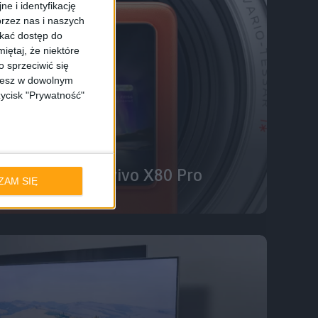
e i identyfikację
rzez nas i naszych
skać dostęp do
iętaj, że niektóre
 sprzeciwić się
ożesz w dowolnym
zycisk "Prywatność"
ać vivo X80 i vivo X80 Pro
ZAM SIĘ