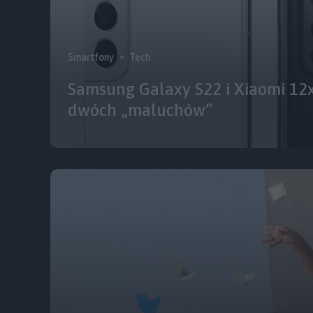
Smartfony
Tech
Samsung Galaxy S22 i Xiaomi 12
dwóch „maluchów”