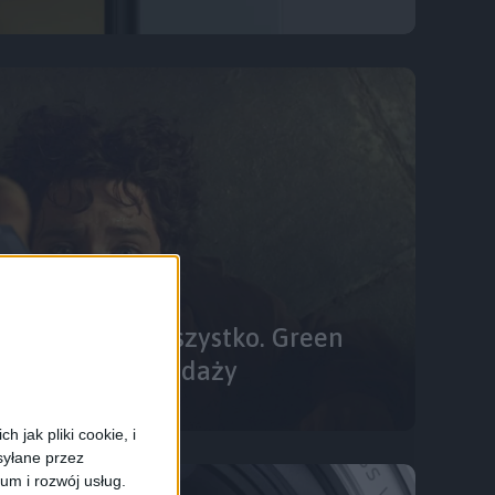
wać (prawie) wszystko. Green
5 W już w sprzedaży
 jak pliki cookie, i
syłane przez
ium i rozwój usług.