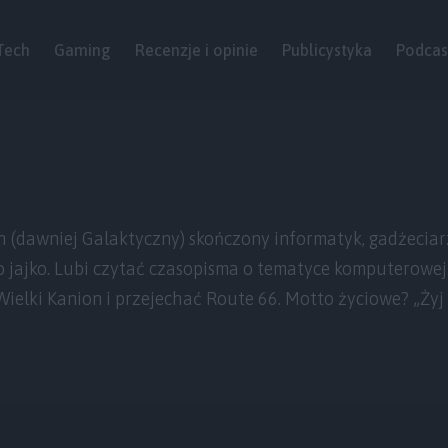
Tech
Gaming
Recenzje i opinie
Publicystyka
Podcas
(dawniej Galaktyczny) skończony informatyk, gadżeciarz
 o jajko. Lubi czytać czasopisma o tematyce komputerowe
ielki Kanion i przejechać Route 66. Motto życiowe? „Żyj