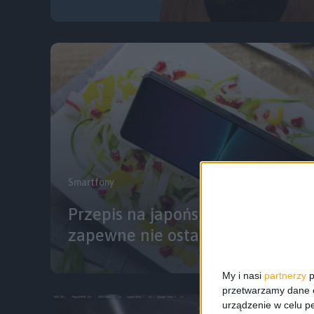
Smartfony
Przepis na japońskiego flagowca 
zapewne nie ostatni
My i nasi
partnerzy
p
przetwarzamy dane os
urządzenie w celu pe