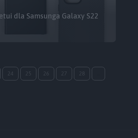
 etui dla Samsunga Galaxy S22
24
25
26
27
28
…