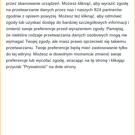
przez skanowanie urządzeń. Możesz kliknąć, aby wyrazić zgodę
Promocje i okazje
Audio
Blog
na przetwarzanie danych przez nas i naszych 824 partnerów
zgodnie z opisem powyżej. Możesz też kliknąć, aby odmówić
Promocja: Jabra Elite 65t za mniej niż 300
zgody lub uzyskać dostęp do bardziej szczegółowych informacji i
złotych, ale tylko dzisiaj!
zmienić swoje preferencje przed wyrażeniem zgody.
Pamiętaj,
że niektóre rodzaje przetwarzania danych osobowych mogą nie
wymagać Twojej zgody, ale masz prawo sprzeciwić się takiemu
przetwarzaniu. Twoje preferencje będą mieć zastosowanie tylko
do tej witryny. Możesz w dowolnym momencie zmienić swoje
preferencje lub wycofać zgodę, wracając na tę stronę i klikając
przycisk "Prywatność" na dole strony.
Promocje i okazje
Blog
Gry na Nintendo Switch w promocji
(sierpień 2020). Co warto kupić?