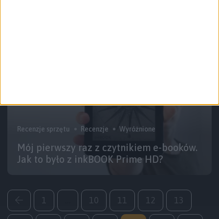
Super World
Recenzje sprzętu
Recenzje
Wyróżnione
Mój pierwszy raz z czytnikiem e-booków.
Jak to było z inkBOOK Prime HD?
1
…
10
11
12
13