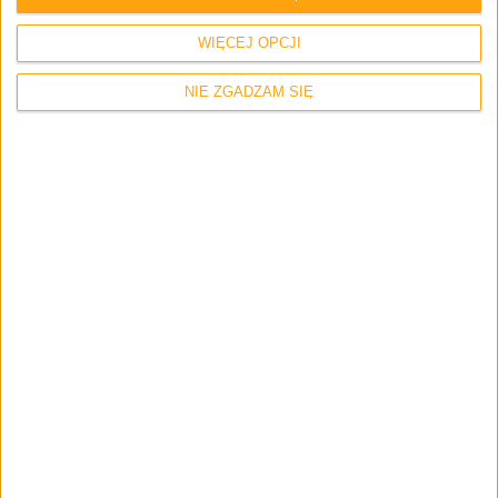
WIĘCEJ OPCJI
NIE ZGADZAM SIĘ
Promocje i okazje
Blog
Gry na Nintendo Switch z najnowszej
promocji (lipiec 2020). Co warto kupić?