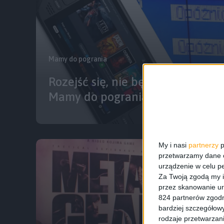
Mamy do pogrania
Rozejść się, nie będzie SteamDe
Mamy do pogrania #5
My i nasi
partnerzy
p
przetwarzamy dane os
urządzenie w celu pe
Za Twoją zgodą my i
przez skanowanie ur
824 partnerów zgodn
bardziej szczegółowy
rodzaje przetwarzan