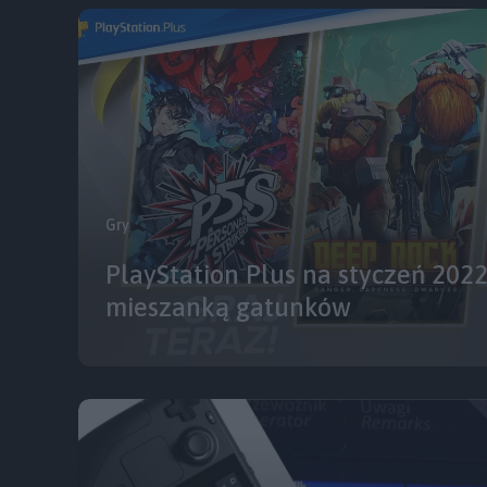
Gry
PlayStation Plus na styczeń 202
mieszanką gatunków