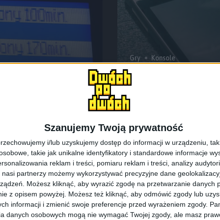
Gry
Konsole
cka pod choinkę –
Obniżka na gry N
mamy w listopad
Szanujemy Twoją prywatność
rzechowujemy i/lub uzyskujemy dostęp do informacji w urządzeniu, takich
obowe, takie jak unikalne identyfikatory i standardowe informacje wy
rsonalizowania reklam i treści, pomiaru reklam i treści, analizy audytor
 nasi partnerzy możemy wykorzystywać precyzyjne dane geolokalizacyjn
ządzeń. Możesz kliknąć, aby wyrazić zgodę na przetwarzanie danych p
ie z opisem powyżej. Możesz też kliknąć, aby odmówić zgody lub uzy
ch informacji i zmienić swoje preferencje przed wyrażeniem zgody.
Pam
ia danych osobowych mogą nie wymagać Twojej zgody, ale masz prawo