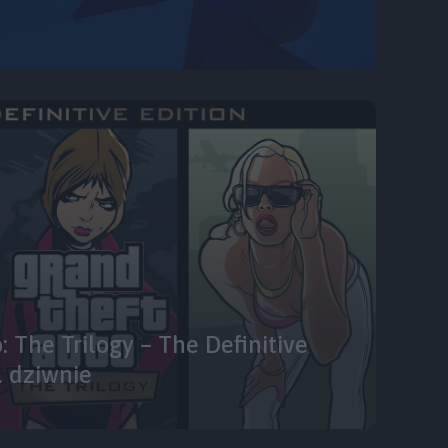
 The Trilogy – The Definitive
 dziwnie