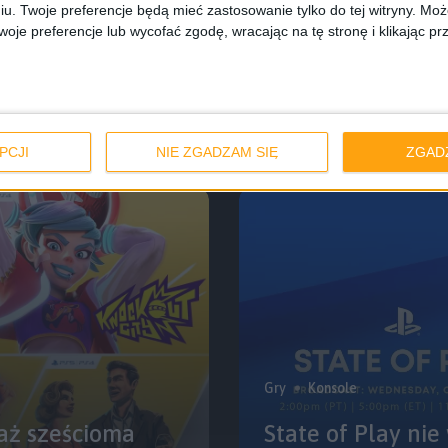
iu. Twoje preferencje będą mieć zastosowanie tylko do tej witryny. M
Gry
je preferencje lub wycofać zgodę, wracając na tę stronę i klikając pr
ycofuje ze
Najnowsza zapowi
wiernego fana
PCJI
NIE ZGADZAM SIĘ
ZGAD
Gry
Konsole
 aż sześcioma
State of Play nie