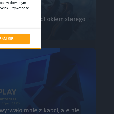
ożesz w dowolnym
zycisk "Prywatność"
edź Mass Effect okiem starego i
ZAM SIĘ
 wyrwało mnie z kapci, ale nie