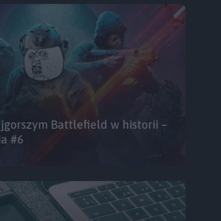
ajgorszym Battlefield w historii –
a #6