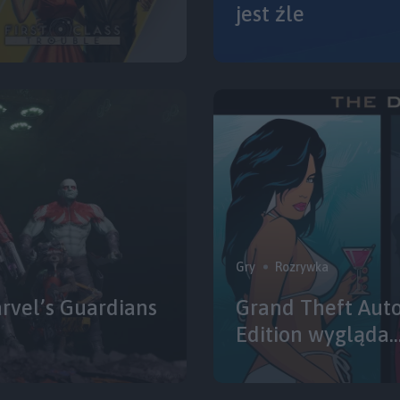
jest źle
Gry
Rozrywka
arvel’s Guardians
Grand Theft Auto:
Edition wygląda…