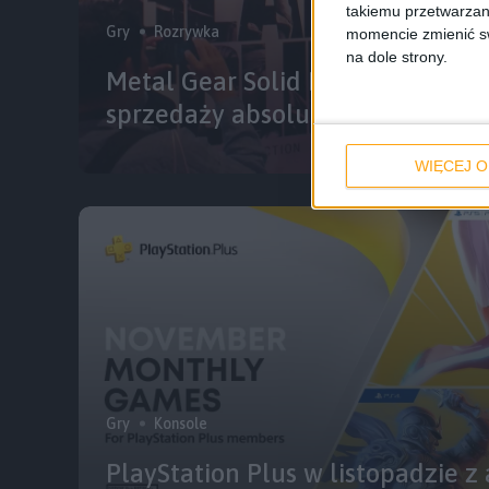
takiemu przetwarzan
Gry
Rozrywka
momencie zmienić swo
na dole strony.
Metal Gear Solid Ban? Konami w
sprzedaży absolutne klasyki
WIĘCEJ O
Gry
Konsole
PlayStation Plus w listopadzie z