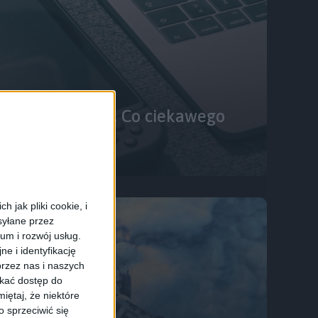
intendo Switch. Co ciekawego
zie?
 jak pliki cookie, i
syłane przez
ium i rozwój usług.
e i identyfikację
rzez nas i naszych
skać dostęp do
iętaj, że niektóre
 sprzeciwić się