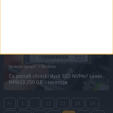
Chuwi HeroBook Pro
Recenzje sprzętu
Recenzje
Co potrafi chiński dysk SSD NVMe? Lexar
NM610 250 GB – recenzja
1
…
11
12
13
14