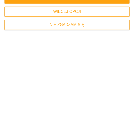
WIĘCEJ OPCJI
NIE ZGADZAM SIĘ
Tech
Akcesoria
Co testujemy?
Router Huawei WiFi AX3 trafia dzisiaj do
Polski, a my już go testujemy