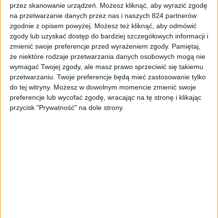
Recenzje sprzętu
Audio
przez skanowanie urządzeń. Możesz kliknąć, aby wyrazić zgodę
na przetwarzanie danych przez nas i naszych 824 partnerów
W grach rozpościerają skrzydła i
zgodnie z opisem powyżej. Możesz też kliknąć, aby odmówić
pokazują jak się lata. Logitech G Pro X –
zgody lub uzyskać dostęp do bardziej szczegółowych informacji i
recenzja
zmienić swoje preferencje przed wyrażeniem zgody.
Pamiętaj,
że niektóre rodzaje przetwarzania danych osobowych mogą nie
wymagać Twojej zgody, ale masz prawo sprzeciwić się takiemu
przetwarzaniu. Twoje preferencje będą mieć zastosowanie tylko
do tej witryny. Możesz w dowolnym momencie zmienić swoje
preferencje lub wycofać zgodę, wracając na tę stronę i klikając
przycisk "Prywatność" na dole strony.
Recenzje sprzętu
Recenzje
Wyróżnione
Test dwóch tanich routerów: Tenda AC19
i Tenda AC21. Który wypadł lepiej?