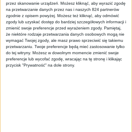
przez skanowanie urządzeń. Możesz kliknąć, aby wyrazić zgodę
Recenzje sprzętu
Recenzje
Smartfony
Wyróżnione
na przetwarzanie danych przez nas i naszych 824 partnerów
zgodnie z opisem powyżej. Możesz też kliknąć, aby odmówić
Osiem miesięcy z Google Pixel 4a 5G.
zgody lub uzyskać dostęp do bardziej szczegółowych informacji i
Potrzebujemy więcej takich smartfonów
zmienić swoje preferencje przed wyrażeniem zgody.
Pamiętaj,
że niektóre rodzaje przetwarzania danych osobowych mogą nie
wymagać Twojej zgody, ale masz prawo sprzeciwić się takiemu
przetwarzaniu. Twoje preferencje będą mieć zastosowanie tylko
do tej witryny. Możesz w dowolnym momencie zmienić swoje
preferencje lub wycofać zgodę, wracając na tę stronę i klikając
przycisk "Prywatność" na dole strony.
Recenzje sprzętu
Akcesoria
Recenzje
Jedna ładowarka, której potrzebujesz.
Baseus GaN2 Pro 100 W – recenzja