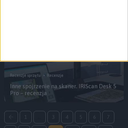
320 RGB – recenzja
Recenzje sprzętu
Recenzje
Inne spojrzenie na skaner. IRIScan Desk 5
Pro – recenzja
1
…
3
4
5
6
7