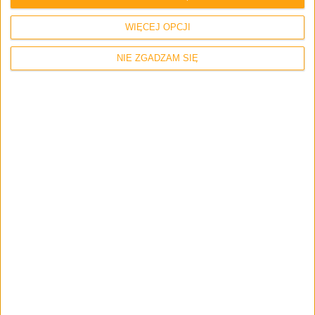
WIĘCEJ OPCJI
NIE ZGADZAM SIĘ
Recenzje sprzętu
Hardware
Recenzje
Niczym Billy z IKEI. Recenzja klawiatury
gamingowej Xtrfy K4 RGB