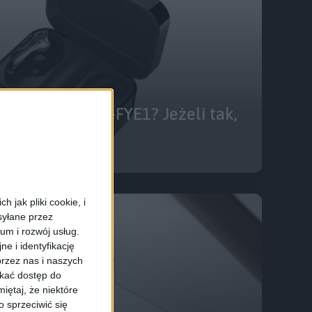
i BlitzWolf BW-FYE1? Jeżeli tak,
 15% rabatu!
 jak pliki cookie, i
syłane przez
ium i rozwój usług.
e i identyfikację
rzez nas i naszych
skać dostęp do
iętaj, że niektóre
 sprzeciwić się