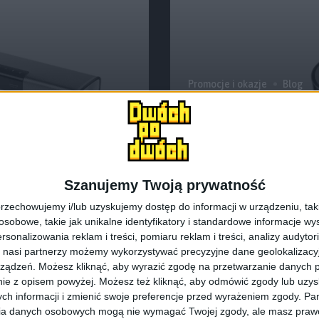
Promocje i okazje
Blog
ecie. Soundbar
Chcecie słuchawk
niej!
to mamy dla was
Szanujemy Twoją prywatność
rzechowujemy i/lub uzyskujemy dostęp do informacji w urządzeniu, takich
obowe, takie jak unikalne identyfikatory i standardowe informacje wy
rsonalizowania reklam i treści, pomiaru reklam i treści, analizy audytor
 nasi partnerzy możemy wykorzystywać precyzyjne dane geolokalizacyjn
ządzeń. Możesz kliknąć, aby wyrazić zgodę na przetwarzanie danych p
ie z opisem powyżej. Możesz też kliknąć, aby odmówić zgody lub uzy
ch informacji i zmienić swoje preferencje przed wyrażeniem zgody.
Pam
ia danych osobowych mogą nie wymagać Twojej zgody, ale masz prawo