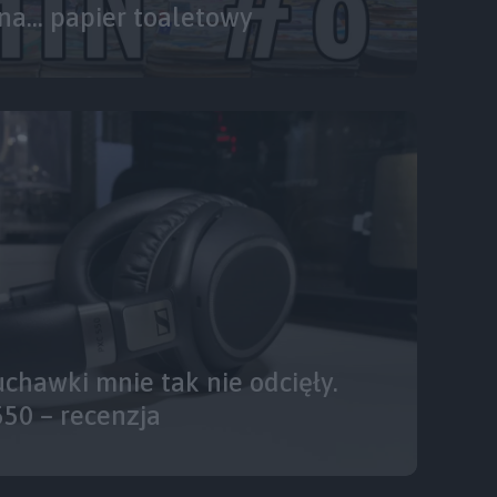
d na… papier toaletowy
uchawki mnie tak nie odcięły.
50 – recenzja