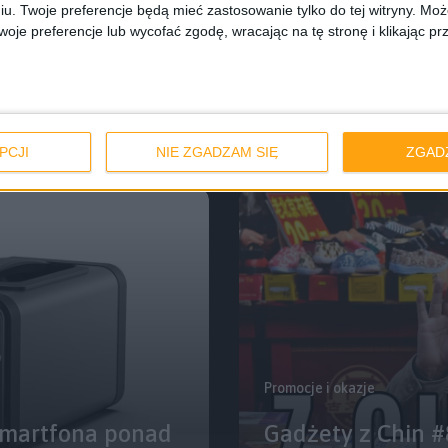
iu. Twoje preferencje będą mieć zastosowanie tylko do tej witryny. M
Pierwsze wrażenia
Recenz
je preferencje lub wycofać zgodę, wracając na tę stronę i klikając pr
ską cenę.
Recenzja ładowar
ecenzja
dwie dziurki to n
PCJI
NIE ZGADZAM SIĘ
ZGAD
Promocje i okazje
smartfona ponad
Gadżety z Chin #