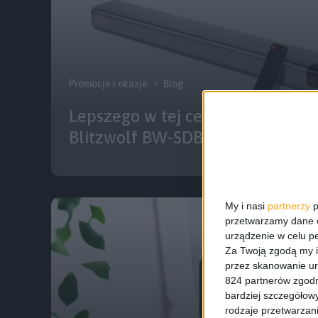
Promocje i okazje
Blog
Lepszego w tej cenie nie znajdzi
Blitzwolf BW-SDB2 ponad 30% ta
My i nasi
partnerzy
p
przetwarzamy dane os
urządzenie w celu pe
Za Twoją zgodą my i
przez skanowanie ur
824 partnerów zgodn
bardziej szczegółowy
rodzaje przetwarzan