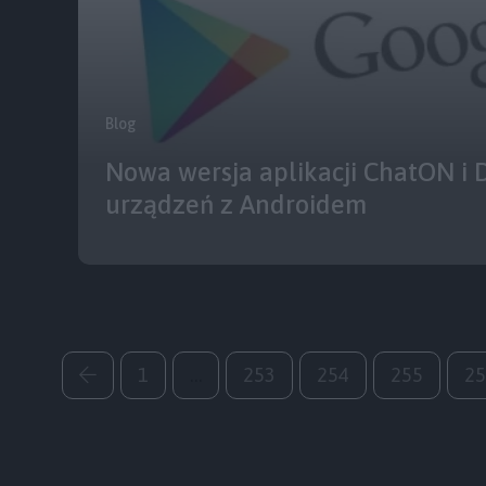
Blog
Nowa wersja aplikacji ChatON i 
urządzeń z Androidem
1
…
253
254
255
25