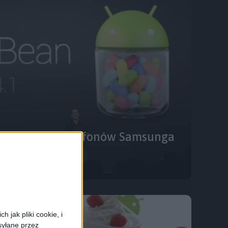
y Bean dla smartfonów Samsunga
 jak pliki cookie, i
syłane przez