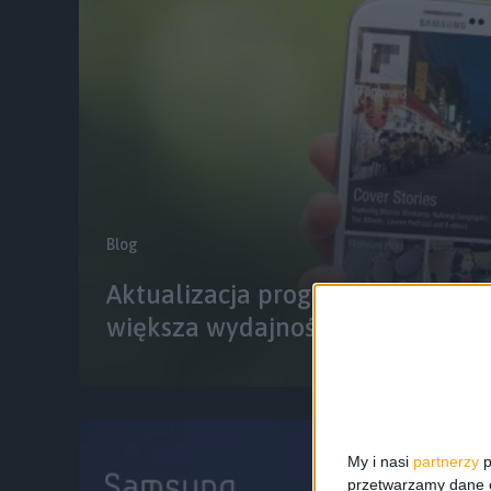
Blog
Aktualizacja programu Flipboard
większa wydajność i usprawnion
My i nasi
partnerzy
p
przetwarzamy dane os