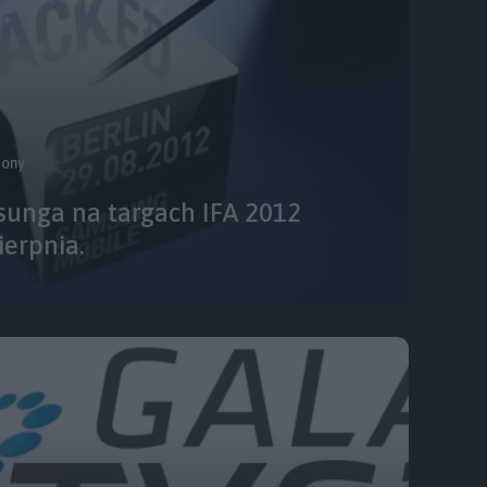
fony
sunga na targach IFA 2012
ierpnia.