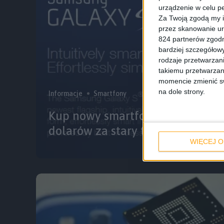
urządzenie w celu pe
Za Twoją zgodą my i
przez skanowanie ur
824 partnerów zgodn
bardziej szczegółowy
rodzaje przetwarzan
takiemu przetwarzan
momencie zmienić swo
na dole strony.
Informacje
Smartfony
Kup nowy smartfon Samsunga i z
dolarów za stary telefon
WIĘCEJ O