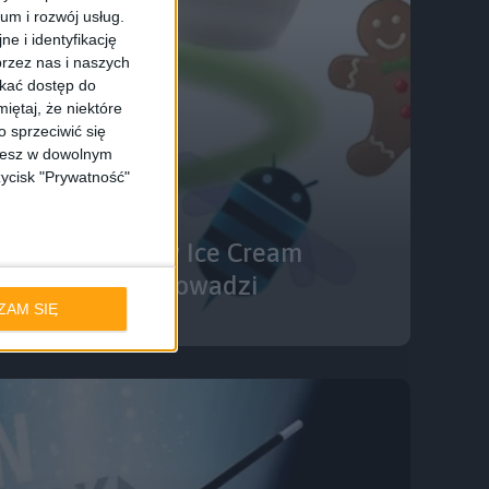
ium i rozwój usług.
e i identyfikację
rzez nas i naszych
skać dostęp do
iętaj, że niektóre
 sprzeciwić się
ożesz w dowolnym
zycisk "Prywatność"
 15,9 % udziałów Ice Cream
rbread nadal prowadzi
ZAM SIĘ