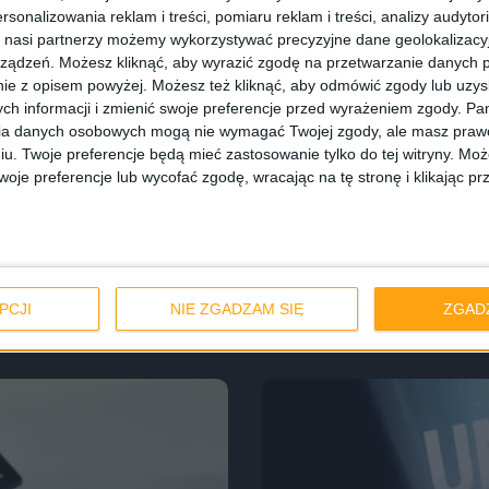
rsonalizowania reklam i treści, pomiaru reklam i treści, analizy audytor
 nasi partnerzy możemy wykorzystywać precyzyjne dane geolokalizacyjn
ządzeń. Możesz kliknąć, aby wyrazić zgodę na przetwarzanie danych p
ie z opisem powyżej. Możesz też kliknąć, aby odmówić zgody lub uzy
ch informacji i zmienić swoje preferencje przed wyrażeniem zgody.
Pam
ia danych osobowych mogą nie wymagać Twojej zgody, ale masz prawo
iu. Twoje preferencje będą mieć zastosowanie tylko do tej witryny. M
je preferencje lub wycofać zgodę, wracając na tę stronę i klikając pr
Blog
yskaj nawet 300
Android w lipcu:
Sandwich, Ginge
PCJI
NIE ZGADZAM SIĘ
ZGAD