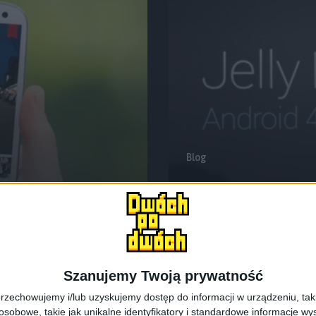
Blog
 dla Androida:
Android 4.1 Jell
a nawigacja
– kiedy?
Szanujemy Twoją prywatność
rzechowujemy i/lub uzyskujemy dostęp do informacji w urządzeniu, takich
obowe, takie jak unikalne identyfikatory i standardowe informacje wy