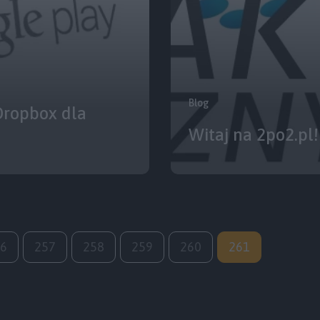
Blog
Dropbox dla
Witaj na 2po2.pl!
6
257
258
259
260
261