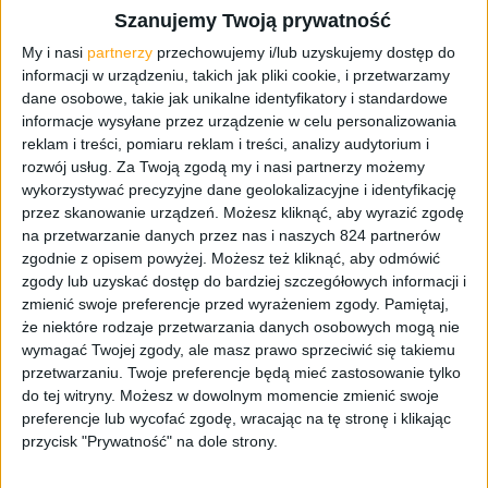
Szanujemy Twoją prywatność
My i nasi
partnerzy
przechowujemy i/lub uzyskujemy dostęp do
informacji w urządzeniu, takich jak pliki cookie, i przetwarzamy
dane osobowe, takie jak unikalne identyfikatory i standardowe
informacje wysyłane przez urządzenie w celu personalizowania
reklam i treści, pomiaru reklam i treści, analizy audytorium i
rozwój usług.
Za Twoją zgodą my i nasi partnerzy możemy
wykorzystywać precyzyjne dane geolokalizacyjne i identyfikację
przez skanowanie urządzeń. Możesz kliknąć, aby wyrazić zgodę
Tablety
na przetwarzanie danych przez nas i naszych 824 partnerów
Pojawiły się ceny tabletów Samsung
zgodnie z opisem powyżej. Możesz też kliknąć, aby odmówić
zgody lub uzyskać dostęp do bardziej szczegółowych informacji i
Galaxy TabPRO i Galaxy NotePRO
zmienić swoje preferencje przed wyrażeniem zgody.
Pamiętaj,
że niektóre rodzaje przetwarzania danych osobowych mogą nie
wymagać Twojej zgody, ale masz prawo sprzeciwić się takiemu
przetwarzaniu. Twoje preferencje będą mieć zastosowanie tylko
do tej witryny. Możesz w dowolnym momencie zmienić swoje
preferencje lub wycofać zgodę, wracając na tę stronę i klikając
przycisk "Prywatność" na dole strony.