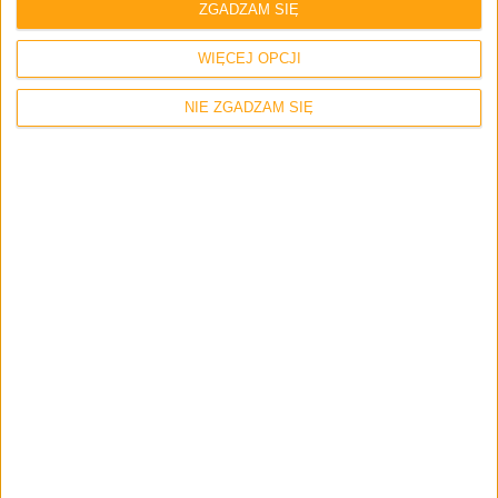
ZGADZAM SIĘ
WIĘCEJ OPCJI
NIE ZGADZAM SIĘ
Tablety
Tablety Galaxy Note Pro i Galaxy Tab Pro
– mamy zdjęcia i specyfikację!