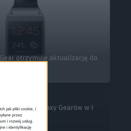
ear otrzymuje aktualizację do
Informacje
ał 500,000 Galaxy Gearów w I
 jak pliki cookie, i
syłane przez
ium i rozwój usług.
e i identyfikację