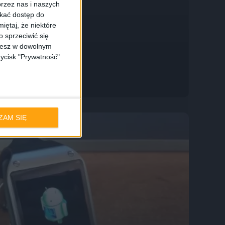
rzez nas i naszych
skać dostęp do
iętaj, że niektóre
 sprzeciwić się
ożesz w dowolnym
zycisk "Prywatność"
ZAM SIĘ