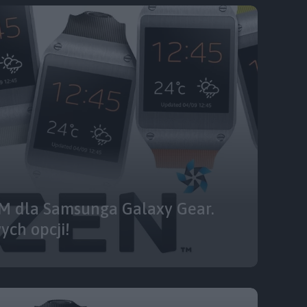
 dla Samsunga Galaxy Gear.
ych opcji!