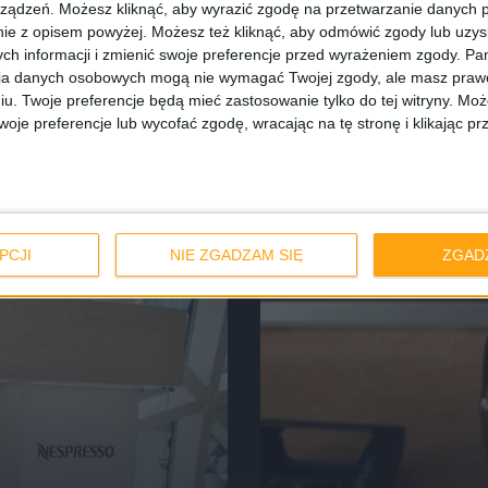
ządzeń. Możesz kliknąć, aby wyrazić zgodę na przetwarzanie danych p
ie z opisem powyżej. Możesz też kliknąć, aby odmówić zgody lub uzy
ch informacji i zmienić swoje preferencje przed wyrażeniem zgody.
Pam
ia danych osobowych mogą nie wymagać Twojej zgody, ale masz prawo
iu. Twoje preferencje będą mieć zastosowanie tylko do tej witryny. M
Gear 2, Gear 2
je preferencje lub wycofać zgodę, wracając na tę stronę i klikając pr
ear?
PCJI
NIE ZGADZAM SIĘ
ZGAD