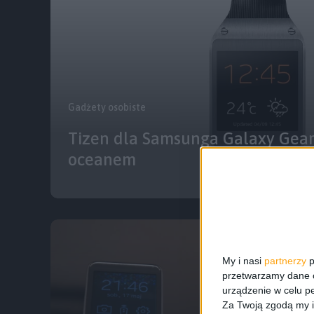
Gadżety osobiste
Tizen dla Samsunga Galaxy Gear 
oceanem
My i nasi
partnerzy
p
przetwarzamy dane os
urządzenie w celu pe
Za Twoją zgodą my i