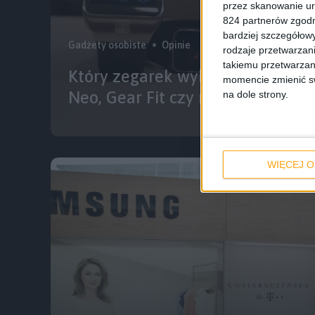
przez skanowanie ur
824 partnerów zgodn
bardziej szczegółowy
Gadżety osobiste
Opinie
rodzaje przetwarzan
takiemu przetwarzan
Który zegarek wybrać? Samsung 
momencie zmienić swo
Neo, Gear Fit czy może Galaxy G
na dole strony.
WIĘCEJ O