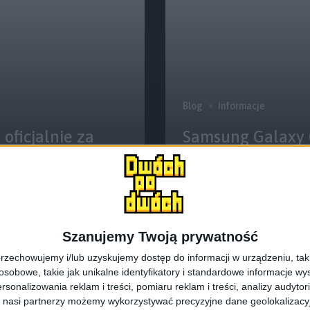
Blog
Informacje
oficjalnie za
Samsung Galaxy G
Tizen!
Blog
Gadżety osobiste
Szanujemy Twoją prywatność
Samsung sprzed
rzechowujemy i/lub uzyskujemy dostęp do informacji w urządzeniu, takich
kwartale 2014
obowe, takie jak unikalne identyfikatory i standardowe informacje wy
rsonalizowania reklam i treści, pomiaru reklam i treści, analizy audytor
 nasi partnerzy możemy wykorzystywać precyzyjne dane geolokalizacyjn