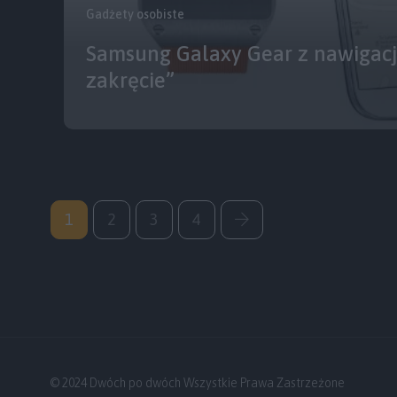
Gadżety osobiste
Samsung Galaxy Gear z nawigacj
zakręcie”
1
2
3
4
© 2024 Dwóch po dwóch Wszystkie Prawa Zastrzeżone