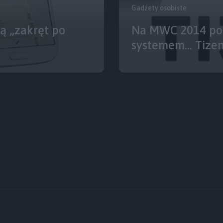
Gadżety osobiste
ą „zakręt po
Na MWC 2014 poz
systemem… Tize