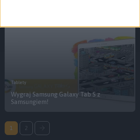
upominki
Tablety
Wygraj Samsung Galaxy Tab S z
Samsungiem!
1
2