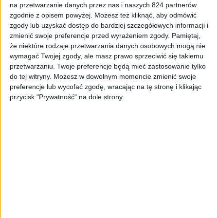
na przetwarzanie danych przez nas i naszych 824 partnerów
Akcesoria
Recenzje
Recenzje sprzętu
zgodnie z opisem powyżej. Możesz też kliknąć, aby odmówić
zgody lub uzyskać dostęp do bardziej szczegółowych informacji i
Klawiatura bluetooth do tabletu Samsung
zmienić swoje preferencje przed wyrażeniem zgody.
Pamiętaj,
Galaxy Tab S 8.4
że niektóre rodzaje przetwarzania danych osobowych mogą nie
wymagać Twojej zgody, ale masz prawo sprzeciwić się takiemu
przetwarzaniu. Twoje preferencje będą mieć zastosowanie tylko
do tej witryny. Możesz w dowolnym momencie zmienić swoje
preferencje lub wycofać zgodę, wracając na tę stronę i klikając
przycisk "Prywatność" na dole strony.
Tablety
Nadchodzi ulepszona wersja 10,5-
calowego tabletu Galaxy Tab S?