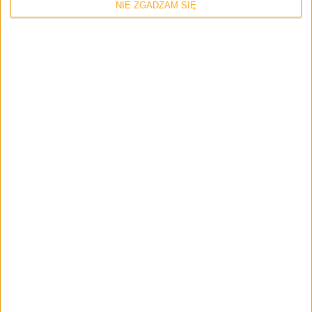
NIE ZGADZAM SIĘ
Blog
Promocje i okazje
Tablety
Samsung umie w promocje. Tablety
Galaxy Tab S 8.4 i Galaxy Tab S 10.5 o
połowę taniej! (akt.)