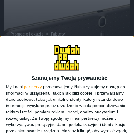
Promocje i okazje
Tablety
Pamiętacie promocję Samsunga na
tablety Galaxy Tab S? Można je jeszcze
kupić o połowę taniej, ale jest jeden
warunek
Szanujemy Twoją prywatność
My i nasi
partnerzy
przechowujemy i/lub uzyskujemy dostęp do
informacji w urządzeniu, takich jak pliki cookie, i przetwarzamy
dane osobowe, takie jak unikalne identyfikatory i standardowe
informacje wysyłane przez urządzenie w celu personalizowania
reklam i treści, pomiaru reklam i treści, analizy audytorium i
rozwój usług.
Za Twoją zgodą my i nasi partnerzy możemy
wykorzystywać precyzyjne dane geolokalizacyjne i identyfikację
przez skanowanie urządzeń. Możesz kliknąć, aby wyrazić zgodę