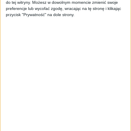
do tej witryny. Możesz w dowolnym momencie zmienić swoje
preferencje lub wycofać zgodę, wracając na tę stronę i klikając
przycisk "Prywatność" na dole strony.
Ping tygodniowy
Krowa, która w VR mało ryczy, dużo
mleka daje – Ping Tygodniowy #11
Blog
Wirtualna rzeczywistość oczami Google,
czyli projekt Daydream