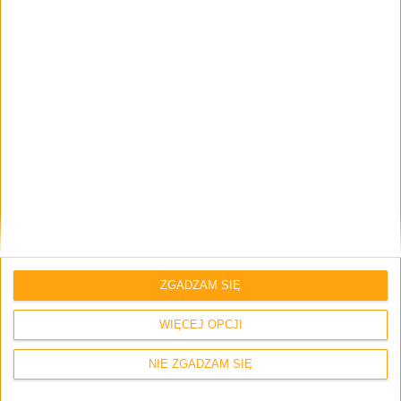
Akcesoria
Tech
Huawei wchodzi w świat wirtualnej
rzeczywistości, dzięki własnym goglom
Huawei VR
ZGADZAM SIĘ
WIĘCEJ OPCJI
NIE ZGADZAM SIĘ