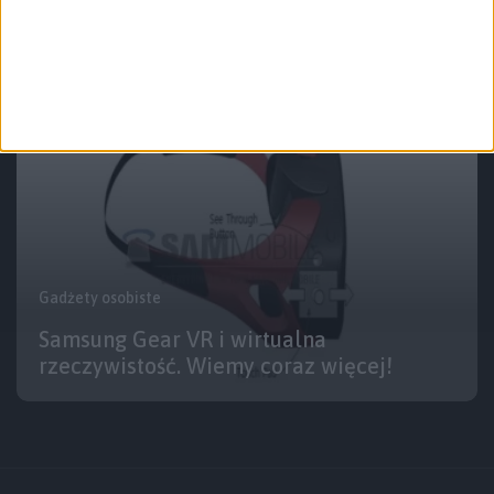
odpowiedź na Gear VR Samsunga
Gadżety osobiste
Samsung Gear VR i wirtualna
rzeczywistość. Wiemy coraz więcej!