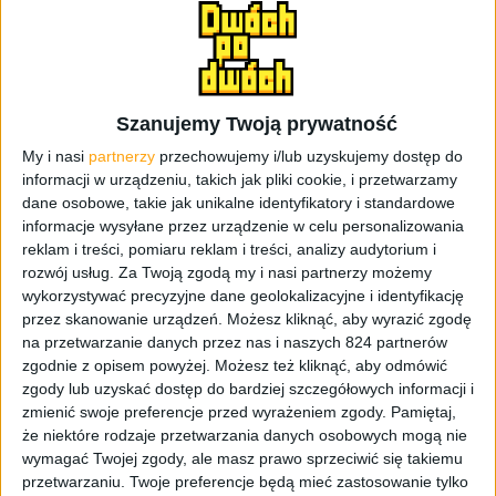
Szanujemy Twoją prywatność
My i nasi
partnerzy
przechowujemy i/lub uzyskujemy dostęp do
informacji w urządzeniu, takich jak pliki cookie, i przetwarzamy
dane osobowe, takie jak unikalne identyfikatory i standardowe
Akcesoria
informacje wysyłane przez urządzenie w celu personalizowania
reklam i treści, pomiaru reklam i treści, analizy audytorium i
Czyżby Sony odrobiło lekcję i przyłożyło
rozwój usług.
Za Twoją zgodą my i nasi partnerzy możemy
się do PS VR2?
wykorzystywać precyzyjne dane geolokalizacyjne i identyfikację
przez skanowanie urządzeń. Możesz kliknąć, aby wyrazić zgodę
na przetwarzanie danych przez nas i naszych 824 partnerów
zgodnie z opisem powyżej. Możesz też kliknąć, aby odmówić
zgody lub uzyskać dostęp do bardziej szczegółowych informacji i
zmienić swoje preferencje przed wyrażeniem zgody.
Pamiętaj,
że niektóre rodzaje przetwarzania danych osobowych mogą nie
wymagać Twojej zgody, ale masz prawo sprzeciwić się takiemu
przetwarzaniu. Twoje preferencje będą mieć zastosowanie tylko