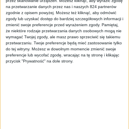
przez skanowanie urządzeń. Możesz kliknąć, aby wyrazić zgodę
na przetwarzanie danych przez nas i naszych 824 partnerów
Tablety
zgodnie z opisem powyżej. Możesz też kliknąć, aby odmówić
Samsung Galaxy Tab 2 7.0 z oryginalnym
zgody lub uzyskać dostęp do bardziej szczegółowych informacji i
etui za 799 złotych
zmienić swoje preferencje przed wyrażeniem zgody.
Pamiętaj,
że niektóre rodzaje przetwarzania danych osobowych mogą nie
wymagać Twojej zgody, ale masz prawo sprzeciwić się takiemu
przetwarzaniu. Twoje preferencje będą mieć zastosowanie tylko
do tej witryny. Możesz w dowolnym momencie zmienić swoje
preferencje lub wycofać zgodę, wracając na tę stronę i klikając
przycisk "Prywatność" na dole strony.
Tablety
Samsung prezentuje Book Cover dla
Samsunga Galaxy Note 8.0