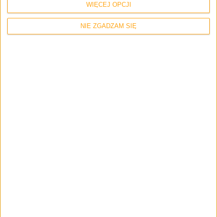
WIĘCEJ OPCJI
NIE ZGADZAM SIĘ
Tablety
Samsung Galaxy Note 8.0 oficjalnie
zaprezentowany: ekran 8 cali WXGA, 4-
rdzeniowy procesor i rysik S-Pen