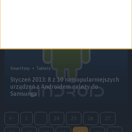
Smartfony
Tablety
Styczeń 2013: 8 z 10 najpopularniejszych
urządzeń z Androidem należy do
Samsunga
1
…
24
25
26
27