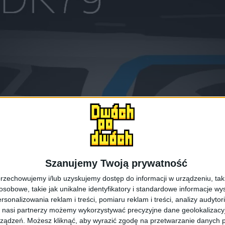
Szanujemy Twoją prywatność
rzechowujemy i/lub uzyskujemy dostęp do informacji w urządzeniu, takich
obowe, takie jak unikalne identyfikatory i standardowe informacje wy
Nawigacja w Google Glass / fot. galaktyczny
rsonalizowania reklam i treści, pomiaru reklam i treści, analizy audytor
 nasi partnerzy możemy wykorzystywać precyzyjne dane geolokalizacyjn
ządzeń. Możesz kliknąć, aby wyrazić zgodę na przetwarzanie danych p
a świetnie
. Dokładność map i wskazówek zgodna jest z