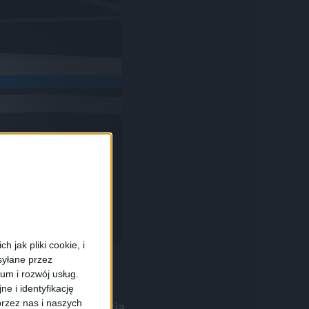
 jak pliki cookie, i
syłane przez
ium i rozwój usług.
e i identyfikację
rzez nas i naszych
 Google Maps. Pozycja