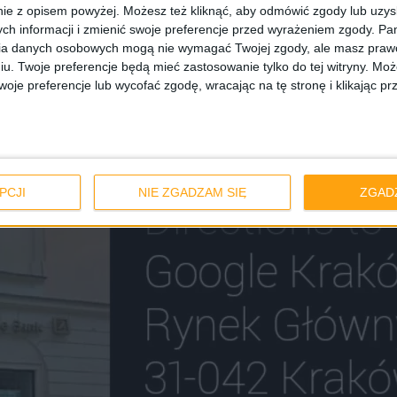
ie z opisem powyżej. Możesz też kliknąć, aby odmówić zgody lub uzy
ż bardzo dokładna – odbiornik GPS znajduje się bezp
ch informacji i zmienić swoje preferencje przed wyrażeniem zgody.
Pam
ia danych osobowych mogą nie wymagać Twojej zgody, ale masz prawo
ętu informowani jesteśmy za pomocą komendy głosowej o
iu. Twoje preferencje będą mieć zastosowanie tylko do tej witryny. M
ie wyświetlacz automatycznie aktywuje się na czas m
je preferencje lub wycofać zgodę, wracając na tę stronę i klikając pr
baterii.
PCJI
NIE ZGADZAM SIĘ
ZGAD