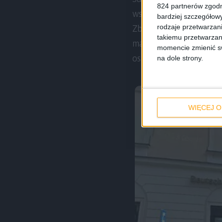
824 partnerów zgodn
współrzędnych równie
bardziej szczegółowy
rodzaje przetwarzan
Zbliżając się do zakr
takiemu przetwarzan
mapie – w tym momenc
momencie zmienić swo
oszczędzenie skromnej 
na dole strony.
WIĘCEJ O