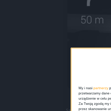
My i nasi
partnerzy
p
przetwarzamy dane os
urządzenie w celu pe
Za Twoją zgodą my i
przez skanowanie ur
Sama
nawigacja dział