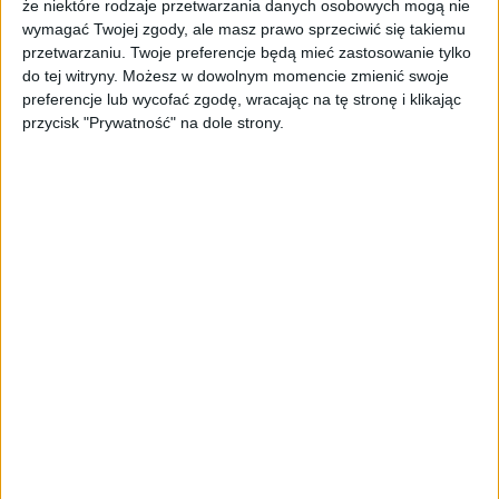
że niektóre rodzaje przetwarzania danych osobowych mogą nie
czytamy co zrobić, zanim zdecydujemy się na ten
wymagać Twojej zgody, ale masz prawo sprzeciwić się takiemu
drastyczny krok. Przynajmniej jest tak u mnie, że format
przetwarzaniu. Twoje preferencje będą mieć zastosowanie tylko
czy reset ustawień wykonuję dopiero jak wszystko inne
do tej witryny. Możesz w dowolnym momencie zmienić swoje
preferencje lub wycofać zgodę, wracając na tę stronę i klikając
zawodzi. W przypadku Galaxy Note 3 długo zwlekałem z
przycisk "Prywatność" na dole strony.
tak zwanym „hard resetem”, nie tylko z powodu
sprawdzania różnych sposobów ratunku smartfonu, ale
głównie z powodu braku czasu na cały ten proceder.
Pewnie każdy przyzna mi rację, potrzeba przynajmniej
kilku godzin żeby wszystko na nowo poustawiać,
zainstalować i skonfigurować.