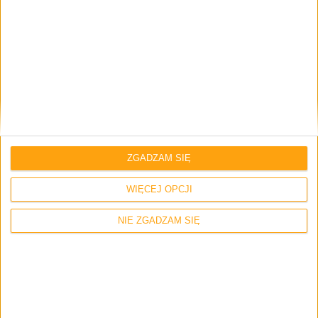
Strona internetowa
Napisz tutaj swój komentarz... *
ZGADZAM SIĘ
WIĘCEJ OPCJI
NIE ZGADZAM SIĘ
Zapamiętaj moje dane w tej przeglądarce podczas pisania kolejnych
komentarzy.