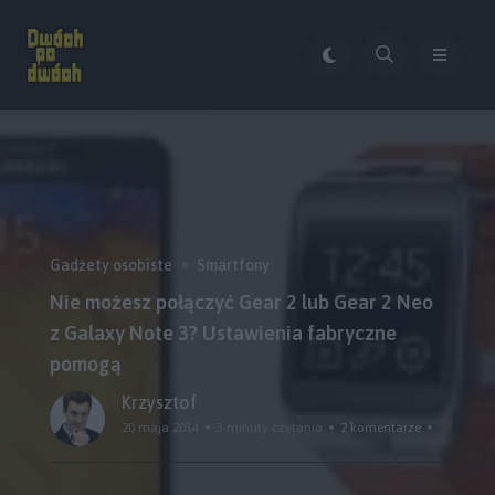
Gadżety osobiste
Smartfony
Nie możesz połączyć Gear 2 lub Gear 2 Neo
z Galaxy Note 3? Ustawienia fabryczne
pomogą
Krzysztof
20 maja 2014
3 minuty czytania
2 komentarze