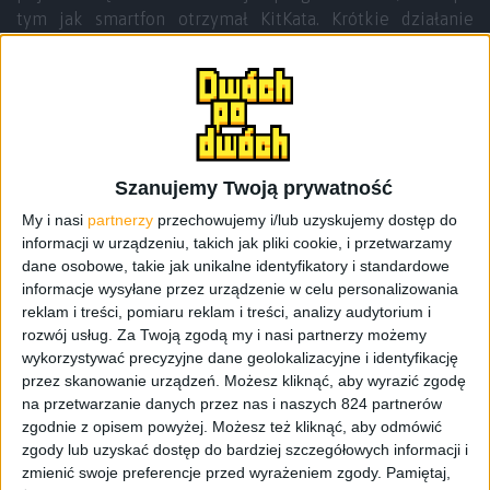
tym jak smartfon otrzymał KitKata. Krótkie działanie
smartfonu na baterii, wysoka temperatura podczas pracy,
problemy z połączeniem z siecią Wi-Fi i działaniem
czujnika zbliżeniowego czy nieoczekiwane zachowania
interfejsu. Na domiar złego, problem nie dotyczył tylko
mojego egzemplarza, bo po przewertowaniu kilku forów
natrafiłem na opinie innych, niezadowolonych
Szanujemy Twoją prywatność
użytkowników. Sądziłem, że to na pewno wina
My i nasi
partnerzy
przechowujemy i/lub uzyskujemy dostęp do
aktualizacji, więc czekałem na ten zbawienny dzień i
informacji w urządzeniu, takich jak pliki cookie, i przetwarzamy
łatkę z poprawkami. Do tego doszedł później problem z
dane osobowe, takie jak unikalne identyfikatory i standardowe
połączeniem Gear 2, więc już nie muszę chyba pisać, jak
informacje wysyłane przez urządzenie w celu personalizowania
bardzo wysoki był poziom mojej irytacji. To głównie
reklam i treści, pomiaru reklam i treści, analizy audytorium i
problem z zegarkiem zmusił mnie do tego, by przywrócić
rozwój usług.
Za Twoją zgodą my i nasi partnerzy możemy
wykorzystywać precyzyjne dane geolokalizacyjne i identyfikację
telefon/system do fabrycznej konfiguracji.
przez skanowanie urządzeń. Możesz kliknąć, aby wyrazić zgodę
na przetwarzanie danych przez nas i naszych 824 partnerów
Jak to się mówi,
ustawienia fabryczne są
zgodnie z opisem powyżej. Możesz też kliknąć, aby odmówić
ostatecznością
, podobnie jak instalacja na świeżo
zgody lub uzyskać dostęp do bardziej szczegółowych informacji i
systemu operacyjnego w komputerze. Zawsze staramy się
zmienić swoje preferencje przed wyrażeniem zgody.
Pamiętaj,
naprawić problem, szukamy porad innych użytkowników i