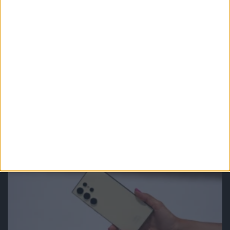
Smartfony
Ciężko jest znaleźć pięć istotnych
zmian. Widziałem Samsungi Galaxy
S25