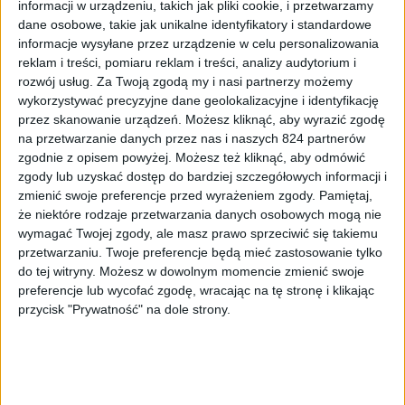
informacji w urządzeniu, takich jak pliki cookie, i przetwarzamy
[button
dane osobowe, takie jak unikalne identyfikatory i standardowe
link=”https://play.google.com/store/apps/details?
informacje wysyłane przez urządzenie w celu personalizowania
id=com.epic.launcher.tw” color=”blue2″
reklam i treści, pomiaru reklam i treści, analizy audytorium i
size=”large”]Pobierz Galaxy Launcher[/button]
rozwój usług.
Za Twoją zgodą my i nasi partnerzy możemy
wykorzystywać precyzyjne dane geolokalizacyjne i identyfikację
2. Fenix for Twitter
przez skanowanie urządzeń. Możesz kliknąć, aby wyrazić zgodę
na przetwarzanie danych przez nas i naszych 824 partnerów
Kolejny klient Twittera? Tak i chyba jest to ten
zgodnie z opisem powyżej. Możesz też kliknąć, aby odmówić
najbardziej funkcjonalny. Na początku Fenix był dostępny
zgody lub uzyskać dostęp do bardziej szczegółowych informacji i
zmienić swoje preferencje przed wyrażeniem zgody.
Pamiętaj,
tylko i wyłącznie dla beta testerów. Niedawno deweloper
że niektóre rodzaje przetwarzania danych osobowych mogą nie
wydał w pełni funkcjonalną wersję, którą można pobrać
wymagać Twojej zgody, ale masz prawo sprzeciwić się takiemu
ze Sklepu Play za niecałe 9 złotych. Po dodaniu naszego
przetwarzaniu. Twoje preferencje będą mieć zastosowanie tylko
konta do Fenix wita nas wręcz do bólu minimalistyczny
do tej witryny. Możesz w dowolnym momencie zmienić swoje
interface, co szczerze mówiąc bardzo mi się podoba.
preferencje lub wycofać zgodę, wracając na tę stronę i klikając
przycisk "Prywatność" na dole strony.
[nggallery id=402]
Fenix posiada również kilka opcji personalizacji takich
jak zmiana motywu (do wyboru mamy jasny, ciemny i