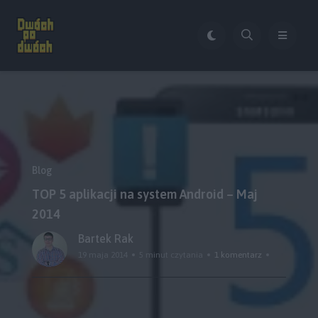
Blog
TOP 5 aplikacji na system Android – Maj
2014
Bartek Rak
19 maja 2014
5 minut czytania
1 komentarz