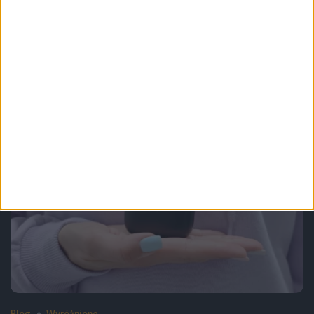
Promocje i okazje
Blog
Apple TV+ i Apple Music na 3 miesiące
za darmo dla tych, co grają
Blog
Wyróżnione