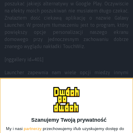
poszukać jakiejś alternatywy w Google Play. Oczywiście
na efekty moich poszukiwań nie musiałem długo czekać.
Znalazłem dość ciekawą aplikację o nazwie Galaxy
Launcher. W prostym tłumaczeniu jest to program, który
powiększy opcje personalizacji naszego ekranu
domowego przy jednoczesnym zachowaniu dobrze
znanego wyglądu nakładki TouchWiz.
[nggallery id=401]
Launcher zapewnia nam wiele opcji miedzy innymi
zmiana rozmiaru ikon, zmiana siatki ikon na ekranie
domowym lub siatce aplikacji, dodatkowe efekty
przewijania, dodawanie większej ilości ikon do docka i
wiele, wiele więcej. Jest też dostępna płatna wersja tego
programu, która dodaje jeszcze więcej możliwości.
Przyjdzie nam za nią zapłacić 12,14 złotych, więc całkiem
Szanujemy Twoją prywatność
sporo.
My i nasi
partnerzy
przechowujemy i/lub uzyskujemy dostęp do