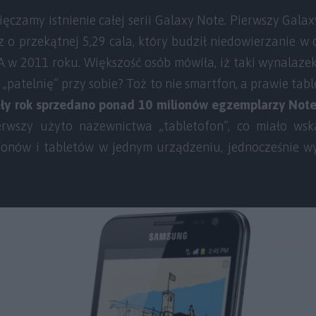
czamy istnienie całej serii Galaxy Note. Pierwszy Gala
 o przekątnej 5,29 cala, który budził niedowierzanie w 
FA w 2011 roku. Większość osób mówiła, iż taki wynalaze
 „patelnię” przy sobie? Toż to nie smartfon, a prawie ta
ły rok sprzedano ponad 10 milionów egzemplarzy Note’
rwszy użyto nazewnictwa „tabletofon”, co miało ws
fonów i tabletów w jednym urządzeniu, jednocześnie w