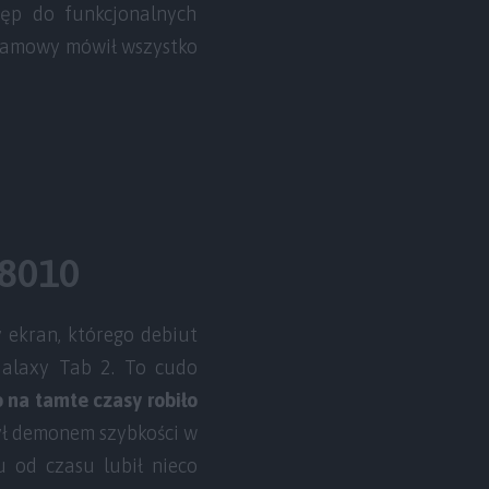
tęp do funkcjonalnych
klamowy mówił wszystko
8010
 ekran, którego debiut
Galaxy Tab 2. To cudo
 na tamte czasy robiło
był demonem szybkości w
u od czasu lubił nieco