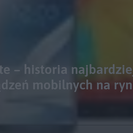
 – historia najbardzie
ądzeń mobilnych na ry