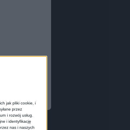
 jak pliki cookie, i
syłane przez
ium i rozwój usług.
e i identyfikację
rzez nas i naszych