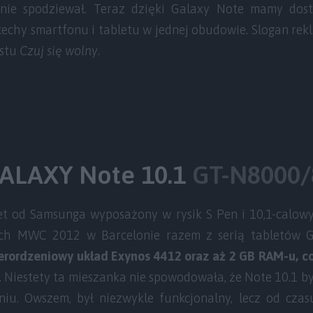
nie spodziewał. Teraz dzięki Galaxy Note mamy dos
 cechy smartfonu i tabletu w jednej obudowie. Slogan re
ostu
Czuj się wolny
.
ALAXY Note 10.1
GT-N8000/
et od Samsunga wyposażony w rysik S Pen i 10,1-calowy
ach MWC 2012 w Barcelonie razem z serią tabletów 
erordzeniowy układ Exynos 4412 oraz aż 2 GB RAM-u, co
. Niestety ta mieszanka nie spowodowała, że Note 10.1 
u. Owszem, był niezwykle funkcjonalny, lecz od czas