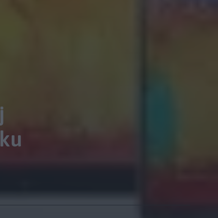
j
nku