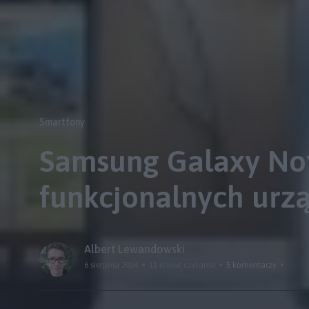
Smartfony
Samsung Galaxy Note
funkcjonalnych urz
Albert Lewandowski
6 sierpnia 2014
11 minut czytania
5 komentarzy