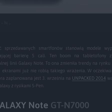
 hi ...
ść sprzedawanych smartfonów stanowią modele wy
zającej barierę 5 cali. Ten boom na tabletofony 
lnej linii Galaxy Note. To ona zmieniła trendy na rynk
 ekranami już nie robią takiego wrażenia. W oczekiw
era zaplanowana jest 3. września na
UNPACKED 2014
wa
alaxy z rysikami S-Pen.
GALAXY Note
GT-N7000