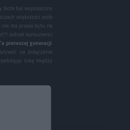
xy Note był wyposażony
oczach większości osób
k nie ma prawa bytu na
blet?! Jednak konsumenci
a pierwszej generacji
.
kazywać na połączenie
ypełniając lukę między