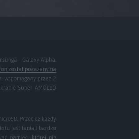
msunga – Galaxy Alpha.
fon został pokazany na
s, wspomagany przez 2
 ekranie Super AMOLED
icroSD. Przecież każdy
otu jest tania i bardzo
ać pamięć, której nie