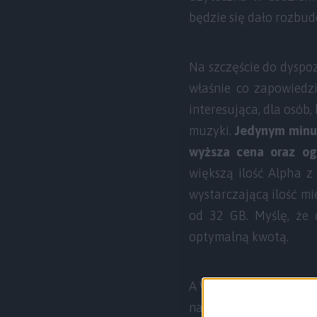
będzie się dało rozbu
Na szczęście do dyspo
właśnie co zapowied
interesująca, dla osób,
muzyki.
Jedynym minu
wyższa cena oraz og
większą ilość Alpha z
wystarczającą ilość mie
od 32 GB. Myślę, że 
optymalną kwotą.
A Wy Drodzy Czytelnicy
na kartę pamięci? J