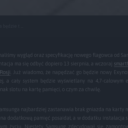
będzie t ...
aliśmy wygląd oraz specyfikację nowego flagowca od Sa
ntacja ma się odbyć dopiero 13 sierpnia, a wczoraj
smart
Rosji
. Już wiadomo, że napędzać go będzie nowy Exyno
ej, a cały system będzie wyświetlany na 4,7-calowym
nak slotu na kartę pamięci, o czym za chwilę.
msunga najbardziej zastanawia brak gniazda na karty m
na dodatkową pamięć posaidał, a w dodatku instalacja sl
ym życiu. Niestety Samsung zdecydował się zamontow