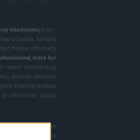
ięcią wbudowaną
oraz –
pewno będzie bardziej
jęć, filmów, informacji,
i wbudowanej może być
m razem wyprodukuje
wnicy powinni otrzymać
 będzie znacznie droższa
 w smartfonie, byłaby
zy mniej, ale ze slotem
pha? Czekam na Wasze