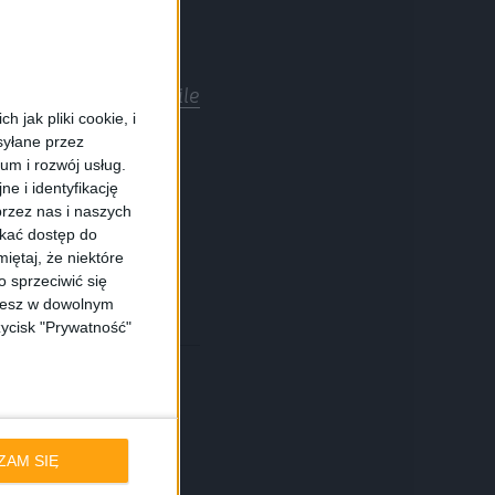
źródło:
SamMobile
 jak pliki cookie, i
syłane przez
ium i rozwój usług.
e i identyfikację
rzez nas i naszych
skać dostęp do
iętaj, że niektóre
 sprzeciwić się
ożesz w dowolnym
zycisk "Prywatność"
ZAM SIĘ