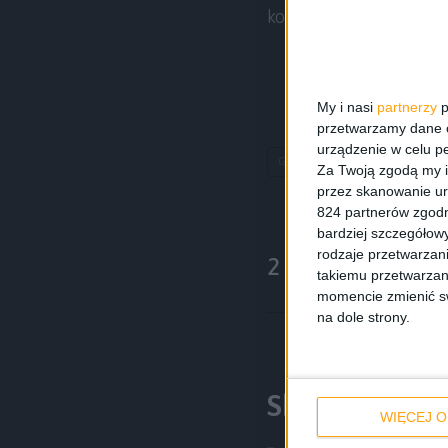
komentarze.
My i nasi
partnerzy
p
przetwarzamy dane os
urządzenie w celu pe
Galaxy Alpha 64GB
samsu
Za Twoją zgodą my i
przez skanowanie ur
824 partnerów zgodn
bardziej szczegółowy
rodzaje przetwarzan
2 komentarze
takiemu przetwarzan
momencie zmienić swo
na dole strony.
Skomentuj wp
WIĘCEJ O