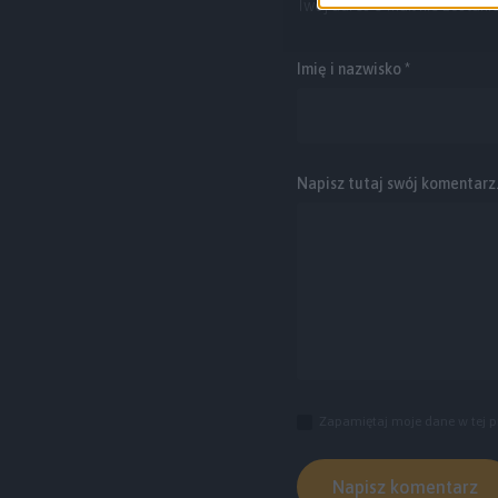
Twój adres e-mail nie zostani
Imię i nazwisko *
Napisz tutaj swój komentarz..
Zapamiętaj moje dane w tej p