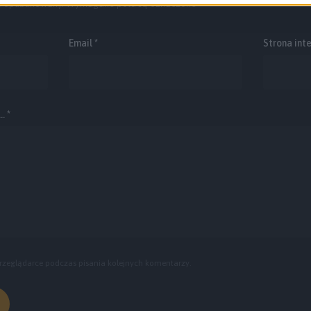
e opublikowany.
Wymagane pola są oznaczone
*
Email
*
Strona int
. *
rzeglądarce podczas pisania kolejnych komentarzy.