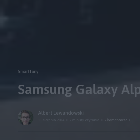
Smartfony
Samsung Galaxy Alp
Albert Lewandowski
11 sierpnia 2014
2 minuty czytania
2 komentarze