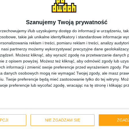
Szanujemy Twoją prywatność
rzechowujemy i/lub uzyskujemy dostęp do informacji w urządzeniu, takich
obowe, takie jak unikalne identyfikatory i standardowe informacje wy
rsonalizowania reklam i treści, pomiaru reklam i treści, analizy audytor
ng galaxy alpha
 nasi partnerzy możemy wykorzystywać precyzyjne dane geolokalizacyjn
ządzeń. Możesz kliknąć, aby wyrazić zgodę na przetwarzanie danych p
ie z opisem powyżej. Możesz też kliknąć, aby odmówić zgody lub uzy
ch informacji i zmienić swoje preferencje przed wyrażeniem zgody.
Pam
ia danych osobowych mogą nie wymagać Twojej zgody, ale masz prawo
iu. Twoje preferencje będą mieć zastosowanie tylko do tej witryny. M
je preferencje lub wycofać zgodę, wracając na tę stronę i klikając pr
is
PCJI
NIE ZGADZAM SIĘ
ZGAD