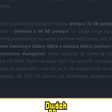
dować.
zycji użytkownika zostanie oddana
wersja z 32 GB pam
ziana –
odmiana z 64 GB pamięci
. Ta druga opcja na 
 które przechowują na swoim telefonie niezliczoną ilość zd
sem Samsunga Galaxy Alpha z większą ilością pamięc
raniczona dostępność.
Mam nadzieję, że Samsung ty
 64 GB ROM. Skoro nie dano slotu na microSD, użytko
jsca na swoje pliki. Liczę też na to, że wersja 64 GB nie
dopłata ok 150-200 złotych za dodatkową przestrzeń
 wolicie dostać 64 GB beż możliwości rozbudowy czy 4 ra
esteście w ogóle zainteresowani kupnem Galaxy Al